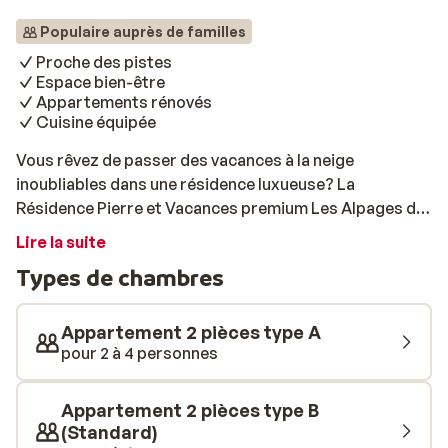
Populaire auprès de familles
Proche des pistes
Espace bien-être
Appartements rénovés
Cuisine équipée
Vous rêvez de passer des vacances à la neige
inoubliables dans une résidence luxueuse? La
Résidence Pierre et Vacances premium Les Alpages de
Reberty**** vous en offre la possibilité. Savourez
Lire la suite
bien-être et joies de la glisse grâce à ses prestations et
Types de chambres
à son emplacement idyllique. Situés à proximité des
pistes du domaine skiable Les Trois Vallées, les 4
chalets de la résidence vous permettent de profiter
Appartement 2 pièces type A
sans contrainte des pistes de ski. Il est en effet
pour 2 à 4 personnes
possible de commencer à skier en face de la résidence.
Chaussez vos skis à la réception et glissez jusqu’aux
Appartement 2 pièces type B
premières remontées mécaniques! Le domaine skiable
(Standard)