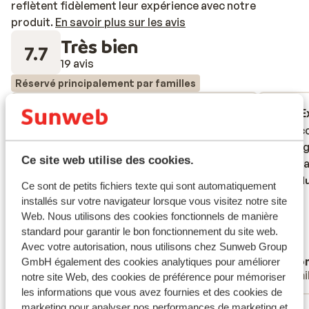
reflètent fidèlement leur expérience avec notre
produit.
En savoir plus sur les avis
Très bien
7.7
19 avis
Réservé principalement par familles
Très bien
31 janv. 2026
E
6.9
8.4
We were a bit disappointed with the size of
We were a bit disappointed with the size of
De acco
De acco
the accommodation. We were a family of
the accommodation. We were a family of
groot 
groot 
Ce site web utilise des cookies.
four and the accommodation listed as able
four and the accommodation listed as able
sauna a
sauna a
to cater for 6. There was not enough
to cater for 6. There was not enough
Tradu
Ce sont de petits fichiers texte qui sont automatiquement
storage for 6 people! Couple of issues,
storage for 6 people! Couple of issues,
installés sur votre navigateur lorsque vous visitez notre site
dishwasher needed maintenance and door
dishwasher needed maintenance and door
Web. Nous utilisons des cookies fonctionnels de manière
handle kept falling off.
handle kept f...
plus
standard pour garantir le bon fonctionnement du site web.
Traduire en français (FR)
Avec votre autorisation, nous utilisons chez Sunweb Group
Adrian Lyons
Ano
GmbH également des cookies analytiques pour améliorer
Familles
Fami
notre site Web, des cookies de préférence pour mémoriser
les informations que vous avez fournies et des cookies de
marketing pour analyser nos performances de marketing et