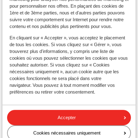
Voir tous les 19 avis
pour personnaliser nos offres. En plaçant des cookies de
Forfait, cours et matériel de ski
1ère et de 3ème parties, nous et d'autres parties pouvons
suivre votre comportement sur Internet pour rendre notre
contenu et nos publicités plus pertinents pour vous.
Forfait remontées mécaniques
En cliquant sur « Accepter », vous acceptez le placement
de tous les cookies. Si vous cliquez sur « Gérer », vous
Cours de ski
trouverez plus d'informations, y compris une liste de
cookies où vous pouvez sélectionner les cookies que vous
Matériel de ski
souhaitez autoriser. Si vous cliquez sur « Cookies
nécessaires uniquement », aucun cookie autre que les
cookies fonctionnels ne sera placé dans votre
Autres hébergements - Les Menuires
navigateur. Vous pouvez à tout moment modifier vos
préférences ou retirer votre consentement.
Chalet Le Jardin de Rosalie - Prix Exclusif
Accepter
Chalet la Grange de Marcelline - Prix exclusif
Cookies nécessaires uniquement
Chalet de Zalie- Prix Exclusif