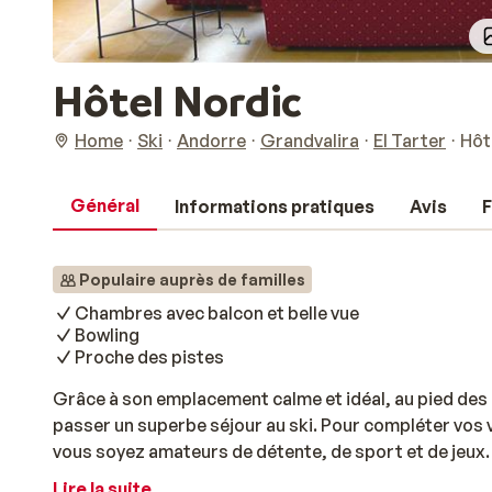
Hôtel Nordic
Home
Ski
Andorre
Grandvalira
El Tarter
Hôt
Général
Informations pratiques
Avis
F
Populaire auprès de familles
Chambres avec balcon et belle vue
Bowling
Proche des pistes
Grâce à son emplacement calme et idéal, au pied des 
passer un superbe séjour au ski. Pour compléter vos 
vous soyez amateurs de détente, de sport et de jeux.
d'accéder rapidement au centre afin de vous balader 
Lire la suite