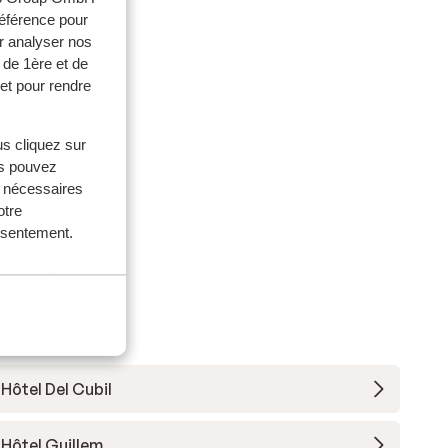
référence pour
r analyser nos
 de 1ère et de
et pour rendre
us cliquez sur
us pouvez
s nécessaires
otre
onsentement.
Hôtel Del Cubil
Hôtel Guillem