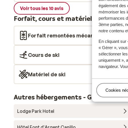
également des c
Voir tous les 10 avis
mémoriser les i
Forfait, cours et matériel de ski
performances de
3ème parties, n
notre contenu et
Forfait remontées mécaniques
En cliquant sur
« Gérer », vous
sélectionner le
Cours de ski
uniquement », a
navigateur. Vou
Matériel de ski
Gérer
Cookies né
Autres hébergements - Grandvalira
Lodge Park Hotel
Hôtel Font d'Argent Canillo