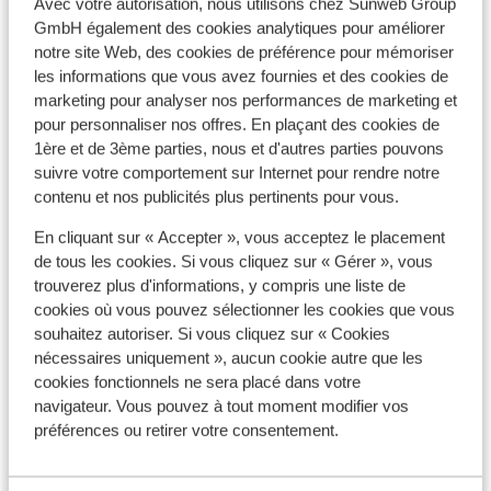
Voir tous les 5 avis
Avec votre autorisation, nous utilisons chez Sunweb Group
GmbH également des cookies analytiques pour améliorer
Emplacement
notre site Web, des cookies de préférence pour mémoriser
les informations que vous avez fournies et des cookies de
marketing pour analyser nos performances de marketing et
pour personnaliser nos offres. En plaçant des cookies de
1ère et de 3ème parties, nous et d'autres parties pouvons
Afficher sur la carte
suivre votre comportement sur Internet pour rendre notre
contenu et nos publicités plus pertinents pour vous.
En cliquant sur « Accepter », vous acceptez le placement
de tous les cookies. Si vous cliquez sur « Gérer », vous
trouverez plus d'informations, y compris une liste de
À proximité
cookies où vous pouvez sélectionner les cookies que vous
Distance du centre-ville: environ 600 mètres
souhaitez autoriser. Si vous cliquez sur « Cookies
Distance jusqu'aux pistes de ski environ 200
nécessaires uniquement », aucun cookie autre que les
mètres
cookies fonctionnels ne sera placé dans votre
Distance jusqu'aux remontées mécaniques
navigateur. Vous pouvez à tout moment modifier vos
environ 500 mètres
préférences ou retirer votre consentement.
Forfait, cours et matériel de ski