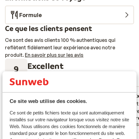
Formule
Ce que les clients pensent
Ce sont des avis clients 100 % authentiques qui
reflètent fidèlement leur expérience avec notre
produit.
En savoir plus sur les avis
Excellent
9
5 avis
Réservé principalement par familles
Très bien
21 mars 2026
E
7.6
9.7
Ce site web utilise des cookies.
Globalement bien. Très bonne résidence !
Globalement bien. Très bonne résidence !
Appart
Appart
inconve
inconve
Ce sont de petits fichiers texte qui sont automatiquement
Anonyme
Laur
installés sur votre navigateur lorsque vous visitez notre site
Couples
Ami
Web. Nous utilisons des cookies fonctionnels de manière
standard pour garantir le bon fonctionnement du site web.