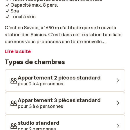
Capacité max. 8 pers.
Spa
Local à skis
C’est en Savoie, à 1650 m d'altitude que se trouve la
station des Saisies. C’est dans cette station familiale
que nous vous proposons une toute nouvelle
résidence, « La Résidence Les Chalets d'Emeraude ».
Lire la suite
Elle se situe à 200 mètres des pistes et 600 mètres du
Types de chambres
centre de la station. Composée de 106 appartements
répartis dans 5 chalets de 3 étages avec ascenseur,
elle s’intègre parfaitement dans son environnement.
Appartement 2 pièces standard
Vous serez logés dans des appartements tout équipés
pour 2 à 4 personnes
du studio au 2 pièces, avec balcon ou terrasse. Après
une journée de ski, vous pourrez profiter de la piscine
Appartement 3 pièces standard
intérieure chauffée avec bain à remous, sauna,
pour 3 à 6 personnes
hammam. Détendez vous, la Résidence Les Chalets
d’Emeraude vous accueille!
studio standard
pour 2 personnes