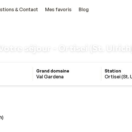
stions & Contact
Mes favoris
Blog
Votre séjour - Ortisei (St. Ulrich
Grand domaine
Station
Val Gardena
Ortisei (St. 
h)