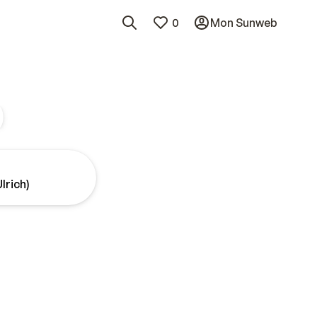
0
Mon Sunweb
)
Ulrich)