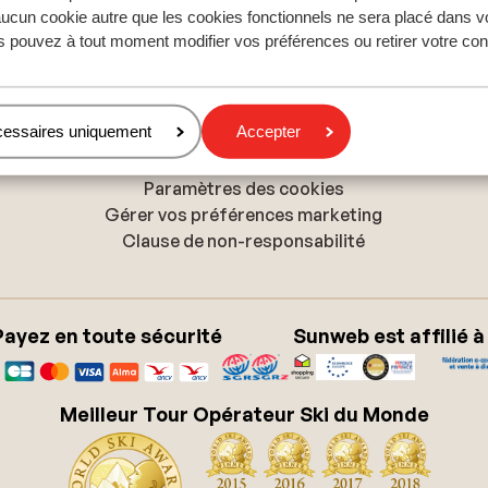
Les Sybelles
ucun cookie autre que les cookies fonctionnels ne sera placé dans v
Les Trois Vallées
s pouvez à tout moment modifier vos préférences ou retirer votre c
Politique de confidentialité & cookies
cessaires uniquement
Accepter
Politique de confidentialité
Politique relative aux cookies
Paramètres des cookies
Gérer vos préférences marketing
Clause de non-responsabilité
Payez en toute sécurité
Sunweb est affilié à
Meilleur Tour Opérateur Ski du Monde