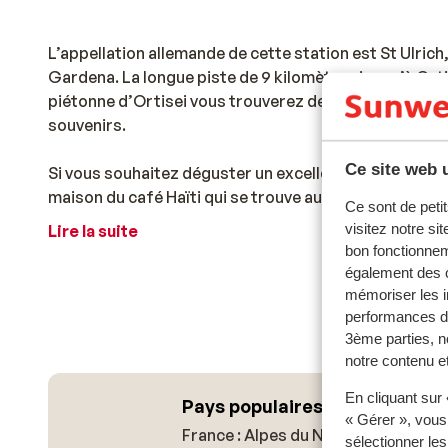
L’appellation allemande de cette station est St Ulrich,
Gardena. La longue piste de 9 kilomètres jusqu’à Ortis
piétonne d’Ortisei vous trouverez des objets en boi
souvenirs.
Ce site web u
Si vous souhaitez déguster un excellent cappuccino 
maison du café Haïti qui se trouve au centre du villag
Ce sont de petit
villages de Santa Cristina et Selva.Pour vos soirées, i
visitez notre si
Lire la suite
autant au bar que sur la piste de danse. Après le ski e
bon fonctionnem
divertissements : nager, faire de la luge, jouer au ten
également des c
mémoriser les i
performances de
3ème parties, n
notre contenu et
En cliquant sur
Pays populaires ski
« Gérer », vous
France : Alpes du Nord
sélectionner le