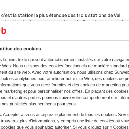
 c’est la station la plus étendue des trois stations de Val
ei est la plus longue piste de la vallée. Dans la zone marcha
s que vous pouvez acheter dans les agréables petits magasin
tilise des cookies.
ou expresso typiquement italien, rendez-vous directement à 
e d’Ortisei. D’ici démarre une navette qui vous conduira aux
s fichiers texte qui sont automatiquement installés sur votre navigat
l y a la discothèque Mauritz où il est agréable de se retrouver
te Web. Nous utilisons des cookies fonctionnels de manière standard p
t l’après-ski, il y a encore de nombreuses possibilités de
ent du site web. Avec votre autorisation, nous utilisons chez Sun
nis, au bowling, se rendre à la patinoire ou encore au centre d
ookies analytiques pour améliorer notre site Web, des cookies de p
Voir tous les séjours - Ortisei (St. Ulrich)
nformations que vous avez fournies et des cookies de marketing pou
 marketing et pour personnaliser nos offres. En plaçant des cookies
Voir tous les séjours - Ortisei (St. Ulrich)
ous et d'autres parties pouvons suivre votre comportement sur Intern
 nos publicités plus pertinents pour vous.
 « Accepter », vous acceptez le placement de tous les cookies. Si vo
Destinations ski
 trouverez plus d'informations, y compris une liste de cookies où vo
Paradiski
s cookies que vous souhaitez autoriser. Si vous cliquez sur « Cookie