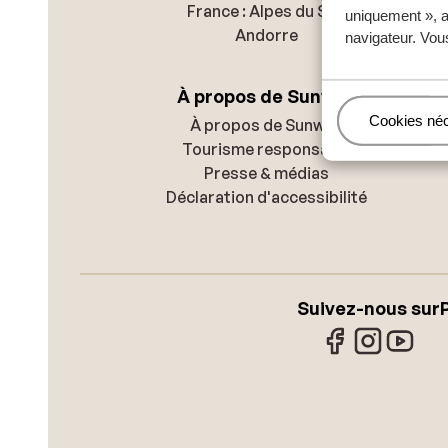
France : Alpes du Sud
uniquement », a
Andorre
navigateur. Vou
À propos de Sunweb
Gérer
Cookies né
À propos de Sunweb
Tourisme responsable
Presse & médias
Déclaration d'accessibilité
Suivez-nous sur