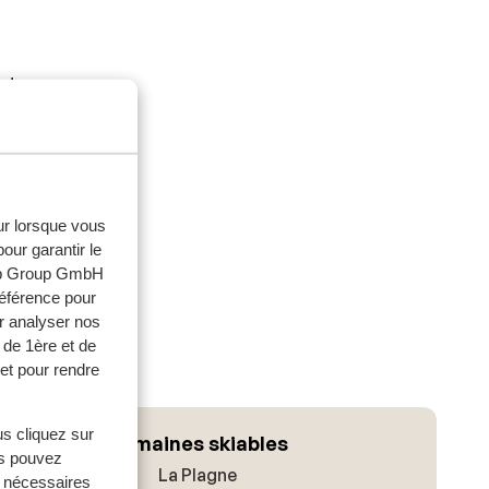
nde,
s de
la
eur lorsque vous
our garantir le
web Group GmbH
e fitness.
référence pour
r analyser nos
 de 1ère et de
et pour rendre
us cliquez sur
Domaines skiables
us pouvez
La Plagne
s nécessaires