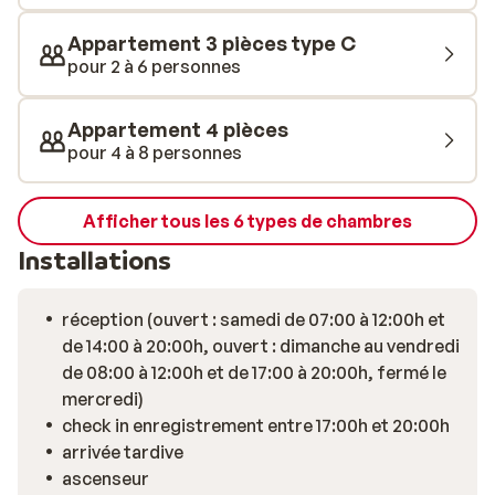
prenez un moment pour vous réchauffer auprès de la
cheminée. Les courbatures se font ressentir?
Appartement 3 pièces type C
Réservez un massage relaxant (en supplément) au spa
pour 2 à 6 personnes
de la résidence Lodge Hermera, située à 300 mètres. Le
soir, vous pourrez dîner dans l’un des nombreux
Appartement 4 pièces
restaurants du village, ou dans votre confortable
pour 4 à 8 personnes
appartement. À la réception de la résidence, il est aussi
possible d’emprunter un appareil à raclette ou à
fondue, pour une soirée convivial en famille ou entre
Afficher tous les 6 types de chambres
amis.
Installations
réception (ouvert : samedi de 07:00 à 12:00h et
de 14:00 à 20:00h, ouvert : dimanche au vendredi
de 08:00 à 12:00h et de 17:00 à 20:00h, fermé le
mercredi)
check in enregistrement entre 17:00h et 20:00h
arrivée tardive
ascenseur