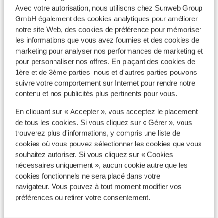
Avec votre autorisation, nous utilisons chez Sunweb Group
GmbH également des cookies analytiques pour améliorer
Afficher sur la carte
notre site Web, des cookies de préférence pour mémoriser
les informations que vous avez fournies et des cookies de
marketing pour analyser nos performances de marketing et
pour personnaliser nos offres. En plaçant des cookies de
1ère et de 3ème parties, nous et d'autres parties pouvons
suivre votre comportement sur Internet pour rendre notre
À proximité
contenu et nos publicités plus pertinents pour vous.
Distance du centre-ville: environ 300 mètres
Distance jusqu'aux pistes de ski environ 350
En cliquant sur « Accepter », vous acceptez le placement
mètres
de tous les cookies. Si vous cliquez sur « Gérer », vous
Distance jusqu'aux remontées mécaniques
trouverez plus d'informations, y compris une liste de
cookies où vous pouvez sélectionner les cookies que vous
environ 400 mètres
souhaitez autoriser. Si vous cliquez sur « Cookies
Forfait, cours et matériel de ski
nécessaires uniquement », aucun cookie autre que les
cookies fonctionnels ne sera placé dans votre
navigateur. Vous pouvez à tout moment modifier vos
Forfait remontées mécaniques
préférences ou retirer votre consentement.