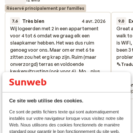
Réservé principalement par familles
Très bien
4 avr. 2026
E
7.6
9.0
Wij logeerden met 2 in een appartement
Wij logeerden met 2 in een appartement
Great 
Great 
voor 4 tot 6 omdat we graag elk een
voor 4 tot 6 omdat we graag elk een
walk to 
walk to 
slaapkamer hebben. Het was dus ruim
slaapkamer hebben. Het was dus ruim
is WiFi,
is WiFi,
genoeg voor ons. Maar om er met 6 te
genoeg voor ons. Maar om er met 6 te
been 3 
been 3 
zitten zou het erg krap zijn. Ruim (maar
zitten zou het erg krap zijn. Ruim (maar
proble
proble
onverzorgd) terras en voldoende
onverzorgd) terras en voldoende
Tradu
keukenuitrusting (ook voor 6) . Mooie ski
keukenuitrusting (ook voor 6) . Mo...
plus
opbergruimte en 5’ te voet tot aan de lift.
Traduire en français (FR)
Anonyme
Ano
Badkamer ok maar vrij klein
Couples
Coup
Ce site web utilise des cookies.
Voir tous les 12 avis
Ce sont de petits fichiers texte qui sont automatiquement
Emplacement
installés sur votre navigateur lorsque vous visitez notre site
Web. Nous utilisons des cookies fonctionnels de manière
standard pour garantir le bon fonctionnement du site web.