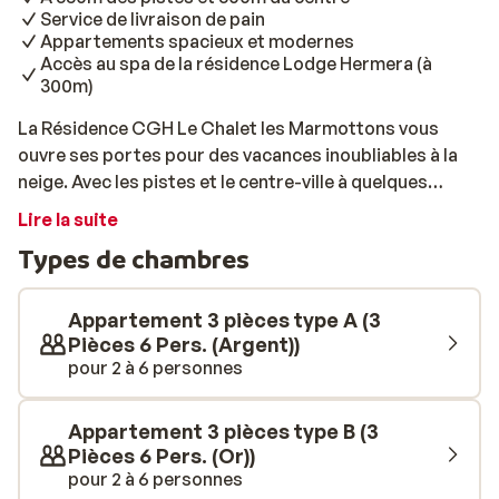
Service de livraison de pain
Appartements spacieux et modernes
Accès au spa de la résidence Lodge Hermera (à
300m)
La Résidence CGH Le Chalet les Marmottons vous
ouvre ses portes pour des vacances inoubliables à la
neige. Avec les pistes et le centre-ville à quelques
centraines de mètres, vous aurez tout à portée de
Lire la suite
main, pour un séjour sans soucis. Les chambres sont
Types de chambres
spacieuses, agréablement meublées, et entièrement
équipées pour votre confort. Par exemple, vous
pourrez profiter de votre balcon pour prendre un bain
Appartement 3 pièces type A (3
de soleil, le tout accompagné d’une boisson chaude.
Pièces 6 Pers. (Argent))
pour 2 à 6 personnes
Tous les matins, vous aurez la possibilité de
commander de petits pains frais, grâce au service de
livraison de pain, et vous pourrez partir tranquille sur
Appartement 3 pièces type B (3
les pistes. Après une journée active sur la poudreuse,
Pièces 6 Pers. (Or))
déposez vos skis aux casiers prévu à cet effet, et
pour 2 à 6 personnes