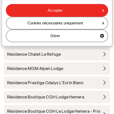
Cours de ski
Accepter
Matériel de ski
Cookies nécessaires uniquement
Autres hébergements - Espace San
Gérer
Bernardo
Résidence Chalet Le Refuge
Résidence MGM Alpen Lodge
Résidence Prestige Odalys L'Ecrin Blanc
Résidence Boutique CGH Lodge Hemera
Résidence Boutique CGH Le Lodge Hemera - Prix