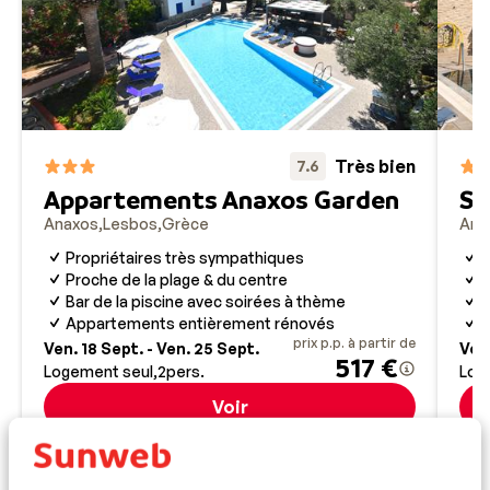
Très bien
7.6
St
Appartements Anaxos Garden
Ana
Anaxos
Lesbos
Grèce
P
Propriétaires très sympathiques
E
Proche de la plage & du centre
P
Bar de la piscine avec soirées à thème
E
Appartements entièrement rénovés
prix p.p. à partir de
Ven. 18 Sept. - Ven. 25 Sept.
Ven.
517 €
Logement seul
2
pers.
Log
Voir