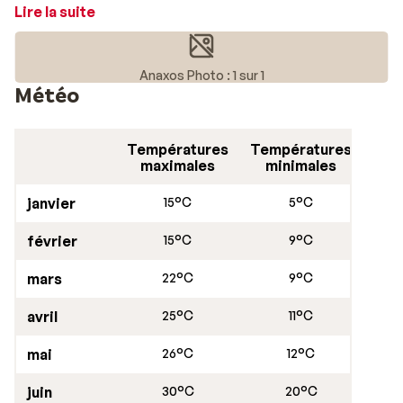
galets/sable de la côte nord.
Lire la suite
Le village est l’endroit idéal pour découvrir le mode de
vie à la grecque et des spécialités culinaires.
Anaxos Photo : 1 sur 1
Promenez-vous en pleine nature autour d'Anaxos et de
Météo
Petra. Anaxos est à environ 58 kilomètres de la capitale
Mytilène. En haute saison, il y a un bus régulier pour Mytilè
Températures
Températures
maximales
minimales
Remarque : il n'y a pas de guichet automatique à
Anaxos. Il est recommandé d'apporter de l'argent liquide.
janvier
15°C
5°C
février
15°C
9°C
mars
22°C
9°C
avril
25°C
11°C
mai
26°C
12°C
juin
30°C
20°C