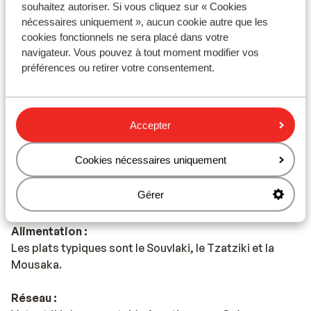
souhaitez autoriser. Si vous cliquez sur « Cookies
nécessaires uniquement », aucun cookie autre que les
Monnaie :
cookies fonctionnels ne sera placé dans votre
L'unité monétaire officielle est l'euro.
navigateur. Vous pouvez à tout moment modifier vos
préférences ou retirer votre consentement.
Pourboires :
En Grèce, il est habituel de donner un pourboire de 10%
Accepter
Voltage :
Le voltage est le même qu’en France, 220 volts.
Cookies nécessaires uniquement
Eau :
Gérer
Il est déconseillé de boire l'eau de robinet.
Alimentation :
Les plats typiques sont le Souvlaki, le Tzatziki et la
Mousaka.
Réseau :