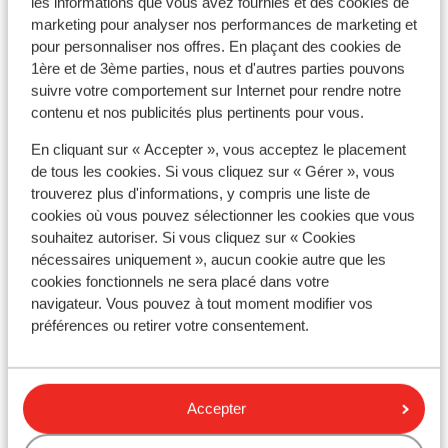
les informations que vous avez fournies et des cookies de
marketing pour analyser nos performances de marketing et
Capitale :
pour personnaliser nos offres. En plaçant des cookies de
La capitale est Athènes.
1ère et de 3ème parties, nous et d'autres parties pouvons
suivre votre comportement sur Internet pour rendre notre
Horaire :
contenu et nos publicités plus pertinents pour vous.
Il y a une heure de plus qu'en France.
En cliquant sur « Accepter », vous acceptez le placement
de tous les cookies. Si vous cliquez sur « Gérer », vous
Langue :
trouverez plus d'informations, y compris une liste de
La langue officielle est le grec. L’anglais et l’allemand
cookies où vous pouvez sélectionner les cookies que vous
sont aussi souvent compris.
souhaitez autoriser. Si vous cliquez sur « Cookies
nécessaires uniquement », aucun cookie autre que les
Monnaie :
cookies fonctionnels ne sera placé dans votre
L'unité monétaire officielle est l'euro.
navigateur. Vous pouvez à tout moment modifier vos
préférences ou retirer votre consentement.
Pourboires :
En Grèce, il est habituel de donner un pourboire de 10%
Accepter
Voltage :
Le voltage est le même qu’en France, 220 volts.