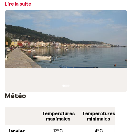
Kalamaki à la ville de
Laganas
(environ 3 km), facilement
Lire la suite
accessible en bus ou en taxi. La capitale de l'île,
Zakynthos
(Zante), est à environ 6 kilomètres.
Météo
Températures
Températures
maximales
minimales
janvier
12°C
4°C