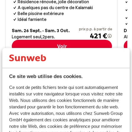
Résidence rénovée, jolie décoration
B
A
A quelques pas du centre de Kalamaki
K
Belle piscine extérieure
J
Idéal farniente
I
prix p.p. à partir de
Sam. 26 Sept. - Sam. 3 Oct.
Dim.
421 €
Logement seul
2
pers.
All 
Voir
Ce site web utilise des cookies.
Informations pratiques
Ce sont de petits fichiers texte qui sont automatiquement
installés sur votre navigateur lorsque vous visitez notre site
* ATTENTION ! NFORMATION IMPORTANTE *
Web. Nous utilisons des cookies fonctionnels de manière
standard pour garantir le bon fonctionnement du site web.
Tous les voyageurs doivent remplir le formulaire «
Avec votre autorisation, nous utilisons chez Sunweb Group
Passenger Locator Form » (un formulaire par famille),
GmbH également des cookies analytiques pour améliorer
minimum 24 heures avant leur arrivée en Grèce. Vous
notre site Web, des cookies de préférence pour mémoriser
trouverez ce formulaire
ici
.