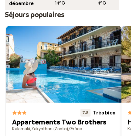
décembre
14°C
4°C
Séjours populaires
Très bien
7.8
Appartements Two Brothers
Hô
Kalamaki
Zakynthos (Zante)
Grèce
Kal