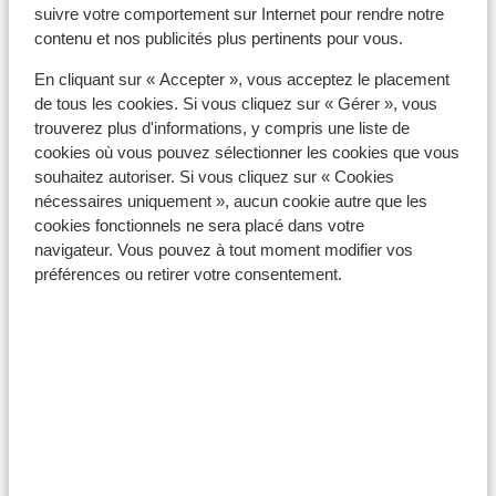
Veuillez noter que la possession de documents de
suivre votre comportement sur Internet pour rendre notre
voyage en cours de validité relève de votre
contenu et nos publicités plus pertinents pour vous.
responsabilité.
En cliquant sur « Accepter », vous acceptez le placement
de tous les cookies. Si vous cliquez sur « Gérer », vous
trouverez plus d'informations, y compris une liste de
Attention !
cookies où vous pouvez sélectionner les cookies que vous
souhaitez autoriser. Si vous cliquez sur « Cookies
Pour le Portugal :
nécessaires uniquement », aucun cookie autre que les
cookies fonctionnels ne sera placé dans votre
Chaque réservation doit inclure au moins une personne
navigateur. Vous pouvez à tout moment modifier vos
de 18 ans ou plus par chambre.
préférences ou retirer votre consentement.
Vaccins
Pour obtenir des informations en temps réel sur les
vaccins ou d'autres sujets médicaux en rapport avec
les voyages, consultez le site Web de l'Institut de
Médecine Tropicale : https://www.itg.be