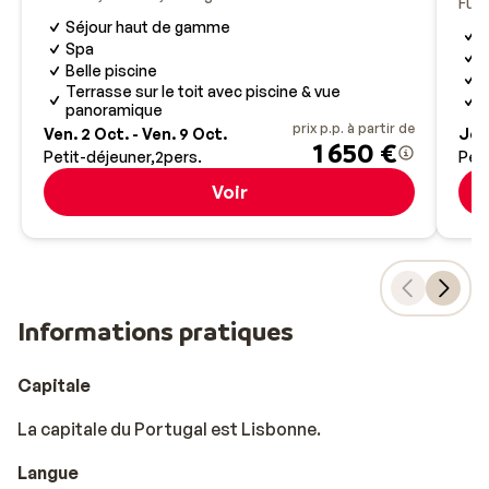
Fun
Séjour haut de gamme
H
Spa
D
Belle piscine
P
Terrasse sur le toit avec piscine & vue
C
panoramique
prix p.p. à partir de
Ven. 2 Oct. - Ven. 9 Oct.
Jeu.
1 650 €
Petit-déjeuner
2
pers.
Peti
Voir
Informations pratiques
Capitale
La capitale du Portugal est Lisbonne.
Langue