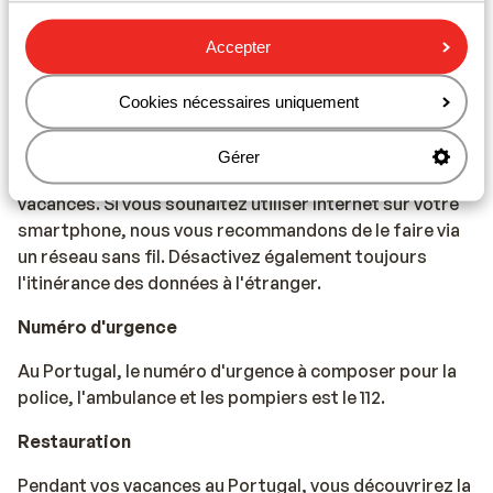
Téléphonie
Accepter
Vous pouvez utiliser votre téléphone mobile au
Portugal. Cependant, nous vous conseillons d'éviter
Cookies nécessaires uniquement
d'y recourir en raison de coûts élevés facturés par
l'opérateur en cas de déplacement à l'étranger.
Gérer
Informez-vous auprès de lui avant de partir en
vacances. Si vous souhaitez utiliser Internet sur votre
smartphone, nous vous recommandons de le faire via
un réseau sans fil. Désactivez également toujours
l'itinérance des données à l'étranger.
Numéro d'urgence
Au Portugal, le numéro d'urgence à composer pour la
police, l'ambulance et les pompiers est le 112.
Restauration
Pendant vos vacances au Portugal, vous découvrirez la