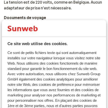
La tension est de 220 volts, comme en Belgique. Aucun
adaptateur de prise n'est nécessaire.
Documents de voyage
Carte d'identité belge ou passeport international
belge.
Les enfants de moins de 12 ans doivent avoir la Kids-ID.
Ce site web utilise des cookies.
Pour les personnes de moins de 18 ans voyageant sans
Ce sont de petits fichiers texte qui sont automatiquement
adulte, une déclaration signée des parents et/ou
installés sur votre navigateur lorsque vous visitez notre site
Web. Nous utilisons des cookies fonctionnels de manière
tuteurs est nécessaire, celle-ci pouvant être demandée
standard pour garantir le bon fonctionnement du site web.
par l'hôtel.
Avec votre autorisation, nous utilisons chez Sunweb Group
Les documents de voyage doivent être valides pour
GmbH également des cookies analytiques pour améliorer
notre site Web, des cookies de préférence pour mémoriser
toute la durée du séjour au Portugal.
les informations que vous avez fournies et des cookies de
Si vous n'avez pas la nationalité belge, nous vous
marketing pour analyser nos performances de marketing et
conseillons de contacter l'ambassade ou le consulat.
pour personnaliser nos offres. En plaçant des cookies de
1ère et de 3ème parties, nous et d'autres parties pouvons