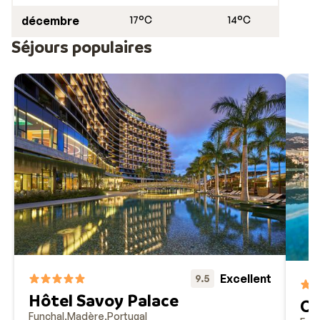
décembre
17°C
14°C
Séjours populaires
Excellent
9.5
Hôtel Savoy Palace
Ca
Funchal
Madère
Portugal