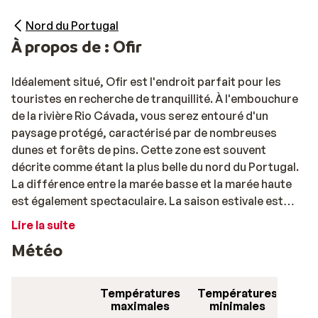
Nord du Portugal
À propos de : Ofir
Idéalement situé, Ofir est l'endroit parfait pour les
touristes en recherche de tranquillité. À l'embouchure
de la rivière Rio Cávada, vous serez entouré d'un
paysage protégé, caractérisé par de nombreuses
dunes et forêts de pins. Cette zone est souvent
décrite comme étant la plus belle du nord du Portugal.
La différence entre la marée basse et la marée haute
est également spectaculaire. La saison estivale est
très animée. En effet, de nombreux Portugais, aiment
Lire la suite
aussi y passer leurs vacances. Vous trouverez
Météo
également de nombreux restaurants et terrasses !
Températures
Températures
maximales
minimales