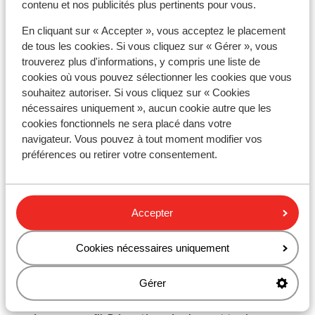
contenu et nos publicités plus pertinents pour vous.
de 18 ans ou plus par chambre.
En cliquant sur « Accepter », vous acceptez le placement
de tous les cookies. Si vous cliquez sur « Gérer », vous
trouverez plus d'informations, y compris une liste de
Vaccins
cookies où vous pouvez sélectionner les cookies que vous
Pour obtenir des informations en temps réel sur les
souhaitez autoriser. Si vous cliquez sur « Cookies
nécessaires uniquement », aucun cookie autre que les
vaccins ou d'autres sujets médicaux en rapport avec
cookies fonctionnels ne sera placé dans votre
les voyages, consultez le site Web de l'Institut de
navigateur. Vous pouvez à tout moment modifier vos
Médecine Tropicale : https://www.itg.be
préférences ou retirer votre consentement.
Téléphonie
Vous pouvez utiliser votre téléphone mobile au
Accepter
Portugal. Cependant, nous vous conseillons d'éviter
d'y recourir en raison de coûts élevés facturés par
Cookies nécessaires uniquement
l'opérateur en cas de déplacement à l'étranger.
Informez-vous auprès de lui avant de partir en
Gérer
vacances. Si vous souhaitez utiliser Internet sur votre
smartphone, nous vous recommandons de le faire via