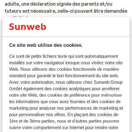
adulte, une déclaration signée des parents et/ou
tuteurs est nécessaire, celle-ci pouvant être demandée
par l'hôtel.
Les documents de voyage doivent être valides pour
toute la durée du séjour au Portugal.
Ce site web utilise des cookies.
Si vous n'avez pas la nationalité belge, nous vous
conseillons de contacter l'ambassade ou le consulat.
Ce sont de petits fichiers texte qui sont automatiquement
installés sur votre navigateur lorsque vous visitez notre site
Veuillez noter que la possession de documents de
Web. Nous utilisons des cookies fonctionnels de manière
voyage en cours de validité relève de votre
standard pour garantir le bon fonctionnement du site web.
responsabilité.
Avec votre autorisation, nous utilisons chez Sunweb Group
GmbH également des cookies analytiques pour améliorer
notre site Web, des cookies de préférence pour mémoriser
les informations que vous avez fournies et des cookies de
Attention !
marketing pour analyser nos performances de marketing et
pour personnaliser nos offres. En plaçant des cookies de
Pour le Portugal :
1ère et de 3ème parties, nous et d'autres parties pouvons
suivre votre comportement sur Internet pour rendre notre
Chaque réservation doit inclure au moins une personne