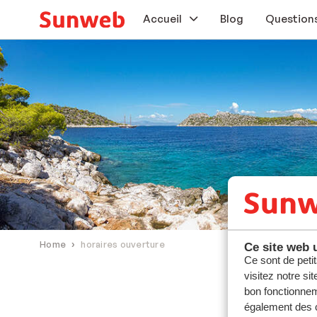
Accueil
Blog
Questions
Vacances au soleil
Vacances au ski
En voiture
Bons plans
Extras
Home
horaires ouverture
Ce site web u
Ce sont de petit
visitez notre si
bon fonctionnem
également des c