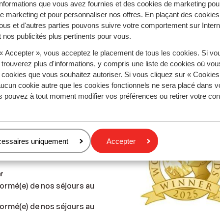
nformations que vous avez fournies et des cookies de marketing pou
 marketing et pour personnaliser nos offres. En plaçant des cookies
ous et d'autres parties pouvons suivre votre comportement sur Intern
 nos publicités plus pertinents pour vous.
 sécurisés
Suivez-nous !
 « Accepter », vous acceptez le placement de tous les cookies. Si vo
 trouverez plus d'informations, y compris une liste de cookies où vo
s cookies que vous souhaitez autoriser. Si vous cliquez sur « Cookie
ucun cookie autre que les cookies fonctionnels ne sera placé dans v
Meilleur Tour Opérateur Ski
s pouvez à tout moment modifier vos préférences ou retirer votre c
z l'app Sunweb
cessaires uniquement
Accepter
r
ormé(e) de nos séjours au
ormé(e) de nos séjours au