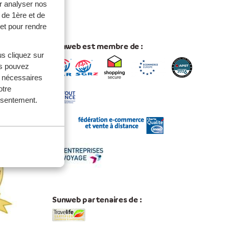
r analyser nos
 de 1ère et de
et pour rendre
Sunweb est membre de :
us cliquez sur
us pouvez
s nécessaires
otre
 du Monde
onsentement.
Sunweb partenaires de :