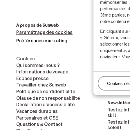
mémoriser les i
performances de
3ème parties, n
notre contenu et
A propos de Sunweb
Paiements
En cliquant sur
Paramétrage des cookies
« Gérer », vous
Préférences marketing
sélectionner le
uniquement », a
navigateur. Vou
Cookies
Qui sommes-nous ?
Informations de voyage
Télécharge
Espace presse
Gérer
Cookies né
Travailler chez Sunweb
Politique de confidentialité
Clause de non responsabilité
Newslette
Déclaration d'accessibilité
Restez inf
Vacances durables
ski !
Partenaires et CSE
Restez inf
Questions & Contact
soleil !