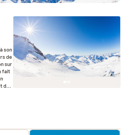
 à son
ors de
on sur
 fait
on
nt de
 les