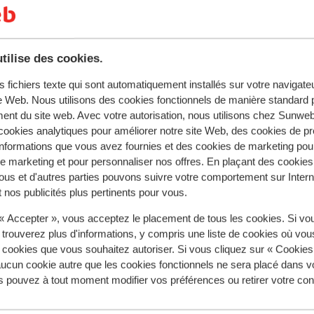
e, patinoire… Les non-skieurs seront également ravis de se
Télésièges
Téléskis
ou encore de goûter aux délicieuses spécialités locales.
a station organise différents événements au cours de la sais
tilise des cookies.
ouver entre amis ou en famille.
s fichiers texte qui sont automatiquement installés sur votre navigat
te Web. Nous utilisons des cookies fonctionnels de manière standard p
ent du site web. Avec votre autorisation, nous utilisons chez Sun
ookies analytiques pour améliorer notre site Web, des cookies de p
nformations que vous avez fournies et des cookies de marketing pou
 marketing et pour personnaliser nos offres. En plaçant des cookies
ous et d'autres parties pouvons suivre votre comportement sur Intern
 nos publicités plus pertinents pour vous.
 « Accepter », vous acceptez le placement de tous les cookies. Si vo
Très bien
 trouverez plus d'informations, y compris une liste de cookies où vo
s cookies que vous souhaitez autoriser. Si vous cliquez sur « Cookie
sidence Vacancéole
ucun cookie autre que les cookies fonctionnels ne sera placé dans v
Edelweiss
Résidence 
s pouvez à tout moment modifier vos préférences ou retirer votre c
Deux Alpes
Les Deux Alpes
France
Les Deux Alpes
Les
ppartements modernes