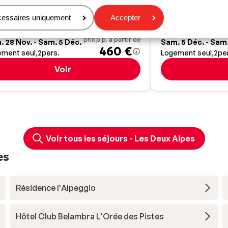
Nouvelle réside
 50m des remontées mécaniques
Intérieur moder
cessaires uniquement
Accepter
 100m du centre
Espace bien-êtr
prix p.p. à partir de
 28 Nov. - Sam. 5 Déc.
Sam. 5 Déc. - Sam.
460 €
ement seul
2
pers.
Logement seul
2
pe
Voir
Voir tous les séjours - Les Deux Alpes
es
Résidence l'Alpeggio
Hôtel Club Belambra L'Orée des Pistes