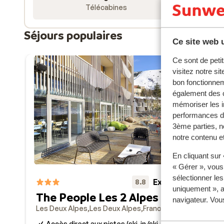
parapente, cascade de glace, chiens de traîneau, lug
Télécabines
détendre dans les centres de bien-être de la station 
Enfin,
l’après-ski
est très apprécié aux Deux Alpes : l
Séjours populaires
Ce site web u
comprend de nombreux bars et restaurants où se retr
Ce sont de petit
visitez notre si
bon fonctionnem
également des c
mémoriser les i
performances de
3ème parties, n
notre contenu et
En cliquant sur
6.3
« Gérer », vous
sélectionner le
Ré
Excellent
8.8
uniquement », a
l'
The People Les 2 Alpes
navigateur. Vou
Les 
Les Deux Alpes
Les Deux Alpes
France
A
Accès direct aux pistes (ski-in/ski-out)