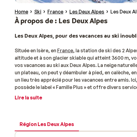
Home
Ski
France
Les Deux Alpes
Les Deux A
À propos de : Les Deux Alpes
Les Deux Alpes, pour des vacances au ski inoubl
Située en Isère, en
France
, la station de ski des 2 Al
altitude et à son glacier skiable qui atteint 3600 m, 
vos vacances au ski aux Deux Alpes. La neige naturell
un plateau, on peut y déambuler à pied, en calèche, en
un lieu très apprécié pour les vacances entre amis. Ici
possède le label « Famille Plus » et offre divers serv
leurs vacances au ski aux Deux Alpes : des animations
Lire la suite
enfants…
Le Jandri Express : la nouvelle remontée mécanique
Région Les Deux Alpes
Depuis décembre 2024, les Deux Alpes s’est en plus d