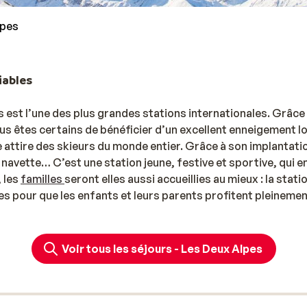
lpes
iables
pes est l’une des plus grandes stations internationales. Grâce
vous êtes certains de bénéficier d’un excellent enneigement l
e attire des skieurs du monde entier. Grâce à son implantati
 navette… C’est une station jeune, festive et sportive, qui en
, les
familles
seront elles aussi accueillies au mieux : la stati
ices pour que les enfants et leurs parents profitent pleineme
 adaptées, des crèches et garderies, des cours de skis pour
Voir tous les séjours - Les Deux Alpes
 super rapide
otée d’un joyau technologique : le Jandri Express. Cette