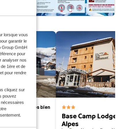
on et
eur lorsque vous
our garantir le
web Group GmbH
référence pour
r analyser nos
 de 1ère et de
et pour rendre
us cliquez sur
us pouvez
s nécessaires
Très bien
7
8.9
otre
Le Hameau
Base Camp Lodge Les
onsentement.
Alpes
 Deux Alpes
France