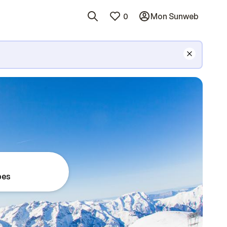
0
Mon Sunweb
pes