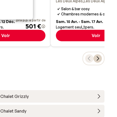
Les Deux Alpes
Les Deux Alpes
Fr
nce aux Deux Alpes
ne
Salon & bar cosy
e complet
Chambres modernes & confort
prix p.p. à partir de
prix p.
 12 Déc.
Sam. 10 Avr. - Sam. 17 Avr.
501 €
rs.
Logement seul
2
pers.
Voir
Voir
Chalet Grizzly
Chalet Sandy