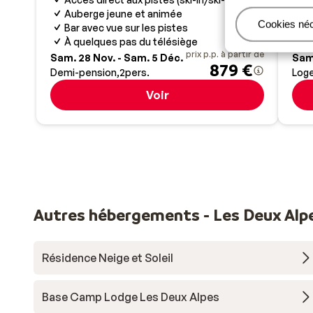
A
Auberge jeune et animée
Gérer
Cookies né
A
Bar avec vue sur les pistes
À quelques pas du télésiège
prix p.p. à partir de
Sam. 28 Nov. - Sam. 5 Déc.
Sam.
879 €
Demi-pension
2
pers.
Log
Voir
Autres hébergements - Les Deux Alp
Résidence Neige et Soleil
Base Camp Lodge Les Deux Alpes