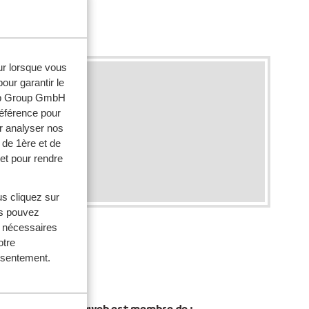
ez-nous !
eur lorsque vous
our garantir le
web Group GmbH
référence pour
r analyser nos
 de 1ère et de
et pour rendre
ente
us cliquez sur
us pouvez
s nécessaires
otre
onsentement.
Sunweb est membre de :