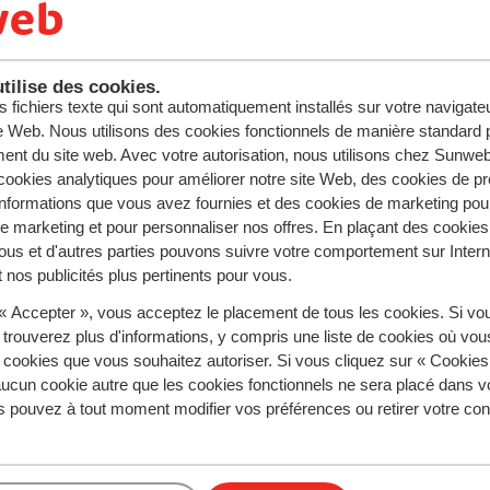
anisez un séjour au ski étudiant ? Contact
Totally, n°1 des séjours ski étudiants en Europe
tilise des cookies.
s fichiers texte qui sont automatiquement installés sur votre navigat
te Web. Nous utilisons des cookies fonctionnels de manière standard p
ent du site web. Avec votre autorisation, nous utilisons chez Sun
ookies analytiques pour améliorer notre site Web, des cookies de p
Contact
nformations que vous avez fournies et des cookies de marketing pou
mongroupe@sunweb.fr
 marketing et pour personnaliser nos offres. En plaçant des cookies
01.84.88.61.00
ous et d'autres parties pouvons suivre votre comportement sur Intern
 nos publicités plus pertinents pour vous.
ditions Générales de Vente
|
Conditions particulières de V
Assurances
|
Assistance
 « Accepter », vous acceptez le placement de tous les cookies. Si vo
 trouverez plus d'informations, y compris une liste de cookies où vo
s cookies que vous souhaitez autoriser. Si vous cliquez sur « Cookie
ucun cookie autre que les cookies fonctionnels ne sera placé dans v
s pouvez à tout moment modifier vos préférences ou retirer votre c
 sécurisés
Suivez-nous !