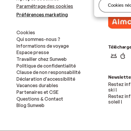
Gérer
Cookies né
Paramétrage des cookies
Préférences marketing
Cookies
Qui sommes-nous ?
Informations de voyage
Télécharge
Espace presse
Travailler chez Sunweb
Politique de confidentialité
Clause de non responsabilité
Newslette
Déclaration d'accessibilité
Restez inf
Vacances durables
ski !
Partenaires et CSE
Restez inf
Questions & Contact
soleil !
Blog Sunweb