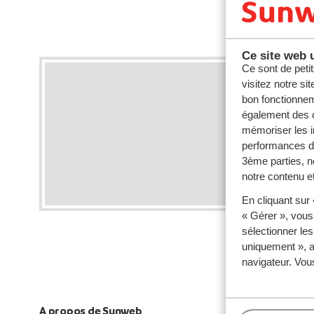
Vous org
Ce site web u
Ce sont de petit
visitez notre si
bon fonctionnem
également des c
mémoriser les i
performances de
3ème parties, n
notre contenu et
Con
En cliquant sur
« Gérer », vous
sélectionner le
uniquement », a
navigateur. Vou
A propos de Sunweb
Paiements