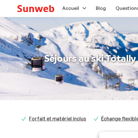
Accueil
Blog
Questions
Vacances au soleil
Vacances au ski
Séjours au ski Totally 
En voiture
Bons plans
Extras
Forfait et matériel inclus
Échange flexibl