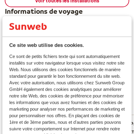
Voir toutes les installations
est réservée exclusivement à eux, avec une zone « cool
Informations de voyage
» (coin salon/détente), un grand écran et tout ce qu’il
faut pour faire la fête. Grâce aux nombreuses activités
et infrastructures de loisirs, toute la famille trouvera
À noter
son bonheur dans ce village: vous trouverez plusieurs
piscine - parmi elles un véritable parc aquatique-, des
Ce site web utilise des cookies.
Formule
terrains de tennis, un espace roller, VTT, aires de jeux,
école de cirque, bowling, cinéma et à proximité du
Ce sont de petits fichiers texte qui sont automatiquement
Ce que les clients pensent
village, centre équestre, sports mécaniques (kart,
installés sur votre navigateur lorsque vous visitez notre site
buggy, quad…), parcours aventure, canoë…En soirée,
Web. Nous utilisons des cookies fonctionnels de manière
Ce sont des avis clients 100 % authentiques qui
vous pourrez assister aux concerts, café-théâtre, jeux
standard pour garantir le bon fonctionnement du site web.
reflètent fidèlement leur expérience avec notre
etc. Dans le Village Club Pierre et Vacances Le Rouret
Avec votre autorisation, nous utilisons chez Sunweb Group
produit.
En savoir plus sur les avis
en Ardèche, vous êtes sûrs de passer des vacances
GmbH également des cookies analytiques pour améliorer
Très bien
6.7
notre site Web, des cookies de préférence pour mémoriser
exceptionnelles dans un cadre enchanteur...
3 avis
les informations que vous avez fournies et des cookies de
marketing pour analyser nos performances de marketing et
Réservé principalement par familles
pour personnaliser nos offres. En plaçant des cookies de
1ère et de 3ème parties, nous et d'autres parties pouvons
Très bien
8 juin 2026
P
6.5
4.0
suivre votre comportement sur Internet pour rendre notre
Tijdens de aankomst bleek dat ons huisje
Tijdens de aankomst bleek dat ons huisje
Niet o
Niet o