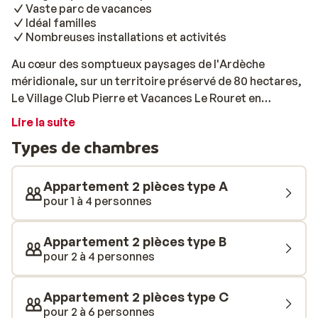
Vaste parc de vacances
Idéal familles
Nombreuses installations et activités
Au cœur des somptueux paysages de l'Ardèche
méridionale, sur un territoire préservé de 80 hectares,
Le Village Club Pierre et Vacances Le Rouret en
Ardèche est constitué de 3 quartiers distincts: Le
Lire la suite
Vallon, La Colline et le Château. Il offre un panorama
Types de chambres
exceptionnel sur les contreforts des montagnes de
l’Ardèche. Le Quartier de la Colline, disposé en forme
d’amphithéâtre et en terrasses, propose des
Appartement 2 pièces type A
appartements et des maisons qui jouissent d’une vue
pour 1 à 4 personnes
magnifique et dégagée sur la barrière des Cévennes;
de plain pied ou en duplex, ils se situent autour d’un
Appartement 2 pièces type B
immense espace aquatique et de la rivière à bouée
pour 2 à 4 personnes
(ouvert en saison selon condition climatique). La Place
centrale abrite la réception coiffée d’un clocher:
Appartement 2 pièces type C
autour d’elle, commerces, glacier et restaurant aux
pour 2 à 6 personnes