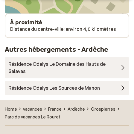
is veel nog dicht in het voorseizoen (we
waren in juni) zoals het tweede zwembad
en activiteiten.
À proximité
Distance du centre-ville: environ 4,0 kilomètres
Autres hébergements - Ardèche
Résidence Odalys Le Domaine des Hauts de
Salavas
Résidence Odalys Les Sources de Manon
Home
vacances
France
Ardèche
Grospierres
Parc de vacances Le Rouret