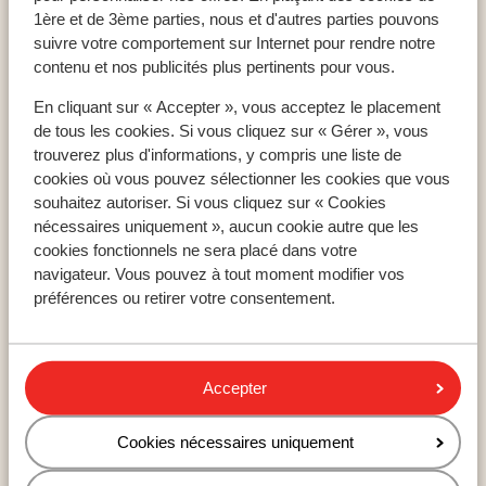
1ère et de 3ème parties, nous et d'autres parties pouvons
Home
vacances
Grèce
Epirus (Parga)
suivre votre comportement sur Internet pour rendre notre
Billets d'avion Preveza
Billets d'avion Preveza
contenu et nos publicités plus pertinents pour vous.
En cliquant sur « Accepter », vous acceptez le placement
de tous les cookies. Si vous cliquez sur « Gérer », vous
trouverez plus d'informations, y compris une liste de
cookies où vous pouvez sélectionner les cookies que vous
Pays populaires
souhaitez autoriser. Si vous cliquez sur « Cookies
Espagne
nécessaires uniquement », aucun cookie autre que les
Égypte
cookies fonctionnels ne sera placé dans votre
Tunisie
navigateur. Vous pouvez à tout moment modifier vos
préférences ou retirer votre consentement.
Régions populaires
Mer Rouge
Accepter
Lanzarote
Golfe d'Hammamet
Cookies nécessaires uniquement