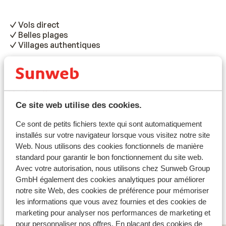
Vols direct
Belles plages
Villages authentiques
Le vol pour Preveza dure environ 3h. À bord, les
repas/boissons ne sont pas inclus.
Lire la suite
Ce site web utilise des cookies.
Informations de voyage
Ce sont de petits fichiers texte qui sont automatiquement
installés sur votre navigateur lorsque vous visitez notre site
Infos vol
Web. Nous utilisons des cookies fonctionnels de manière
standard pour garantir le bon fonctionnement du site web.
Ce que les clients pensent
Avec votre autorisation, nous utilisons chez Sunweb Group
GmbH également des cookies analytiques pour améliorer
Malheureusement, il n'y a actuellement aucun avis
notre site Web, des cookies de préférence pour mémoriser
pour cet hébergement.
les informations que vous avez fournies et des cookies de
marketing pour analyser nos performances de marketing et
pour personnaliser nos offres. En plaçant des cookies de