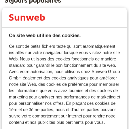
Séjours populaires
Ce site web utilise des cookies.
Ce sont de petits fichiers texte qui sont automatiquement
installés sur votre navigateur lorsque vous visitez notre site
Web. Nous utilisons des cookies fonctionnels de manière
standard pour garantir le bon fonctionnement du site web.
Excellent
8
Avec votre autorisation, nous utilisons chez Sunweb Group
Résidence Club MMV L'Altaviva
GmbH également des cookies analytiques pour améliorer
Tignes
Val d'Isère-Tignes
France
notre site Web, des cookies de préférence pour mémoriser
A 300m du centre
les informations que vous avez fournies et des cookies de
Accès direct aux pistes
marketing pour analyser nos performances de marketing et
Ré
Clubs enfants & ados
pour personnaliser nos offres. En plaçant des cookies de
Espace bien-être
ex
1ère et de 3ème parties, nous et d'autres parties pouvons
Tig
suivre votre comportement sur Internet pour rendre notre
contenu et nos publicités plus pertinents pour vous.
S