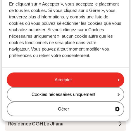
C
En cliquant sur « Accepter », vous acceptez le placement
I
de tous les cookies. Si vous cliquez sur « Gérer », vous
L
trouverez plus d'informations, y compris une liste de
prix p.p. à partir de
Sam. 28 Nov. - Sam. 5 Déc.
Sam.
cookies où vous pouvez sélectionner les cookies que vous
736 €
Logement seul
2
pers.
Log
souhaitez autoriser. Si vous cliquez sur « Cookies
Voir
nécessaires uniquement », aucun cookie autre que les
cookies fonctionnels ne sera placé dans votre
navigateur. Vous pouvez à tout moment modifier vos
préférences ou retirer votre consentement.
Autres hébergements - Tignes
Accepter
Hôtel VoulezVous
Cookies nécessaires uniquement
Résidence Le Taos
Gérer
Résidence CGH Le Jhana