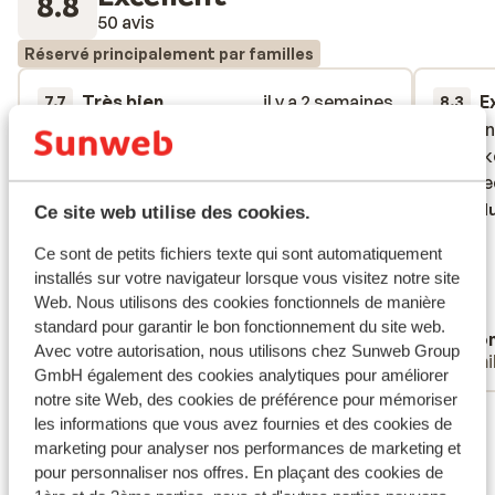
8.8
50 avis
Réservé principalement par familles
Très bien
il y a 2 semaines
E
7.7
8.3
De accomodatie was wel top. Goede
De accomodatie was wel top. Goede
Te weini
Te weini
locatie nabij het centrum van Corralejo.
locatie nabij het centrum van Corralejo.
rest ok
rest ok
Vriendelijk personeel. Alles was mooi
Vriendelijk personeel. Alles was mooi
ging he
ging he
onderhouden en schoon. Het all inclusive
onderhouden en schoon. Het all inclusive
Tradu
Ce site web utilise des cookies.
principe hou ik niet zo van want op een
principe hou ik niet zo van want op een
Ce sont de petits fichiers texte qui sont automatiquement
gegeven moment smaakt alles toch wel
gegeven moment smaakt alles toch wel
installés sur votre navigateur lorsque vous visitez notre site
hetzelfde ondanks de vele keuzes. Maar
hetzelfde ondanks de vel...
plus
Web. Nous utilisons des cookies fonctionnels de manière
zeker handig als je met vier pubers op pad
Traduire en français (FR)
standard pour garantir le bon fonctionnement du site web.
Jos
Ano
gaat en niet zelf wil koken. Iedere dag
Avec votre autorisation, nous utilisons chez Sunweb Group
Familles
Fami
leuke animatie en activiteiten rond het
GmbH également des cookies analytiques pour améliorer
zwembad en 's avonds bij de bar. Genoeg
notre site Web, des cookies de préférence pour mémoriser
Voir tous les 50 avis
te beleven in de omgeving.
les informations que vous avez fournies et des cookies de
marketing pour analyser nos performances de marketing et
Emplacement
pour personnaliser nos offres. En plaçant des cookies de