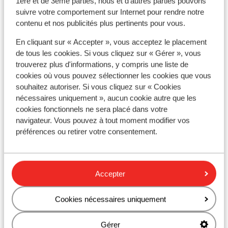
1ère et de 3ème parties, nous et d'autres parties pouvons
suivre votre comportement sur Internet pour rendre notre
contenu et nos publicités plus pertinents pour vous.
Afficher sur la carte
En cliquant sur « Accepter », vous acceptez le placement
de tous les cookies. Si vous cliquez sur « Gérer », vous
trouverez plus d'informations, y compris une liste de
cookies où vous pouvez sélectionner les cookies que vous
souhaitez autoriser. Si vous cliquez sur « Cookies
nécessaires uniquement », aucun cookie autre que les
À proximité
cookies fonctionnels ne sera placé dans votre
Distance de la plage environ 300 mètres (plage de
navigateur. Vous pouvez à tout moment modifier vos
sable)
préférences ou retirer votre consentement.
Distance de l'aéroport environ 40 kilomètres
Autres hébergements - Fuerteventura
Accepter
Secrets Bahia Real Resort & SPA - Réservé aux
Cookies nécessaires uniquement
adultes
Gérer