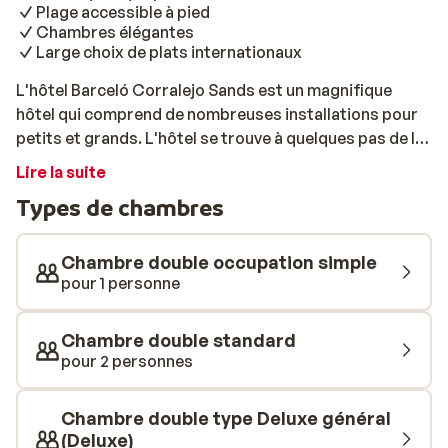
Plage accessible à pied
Chambres élégantes
Large choix de plats internationaux
L'hôtel Barceló Corralejo Sands est un magnifique
hôtel qui comprend de nombreuses installations pour
petits et grands. L'hôtel se trouve à quelques pas de la
plage: idéal pour profiter de belles baignades dans les
Lire la suite
eaux claires de la mer. Pour vous rafraîchir, vous
Types de chambres
pourrez également profiter de la grande piscine. Les
enfants apprécieront principalement le parc aquatique
dans lequel ils pourront s'amuser durant des heures.
Chambre double occupation simple
Vous séjournerez dans de belles chambres,
pour 1 personne
confortables et joliment décorées. Vous y passerez de
belles nuits reposantes après de bonnes journées
Chambre double standard
passées à visiter les environs. Tout au long de la
pour 2 personnes
journée, vous pourrez savourer une cuisine variée,
composée de plats internationaux. De nombreuses
Chambre double type Deluxe général
animations sont organisées, pour petits et grands, ce
(Deluxe)