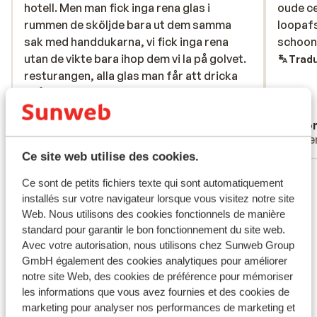
hotell. Men man fick inga rena glas i
hotell. Men man fick inga rena glas i
oude c
oude c
rummen de sköljde bara ut dem samma
rummen de sköljde bara ut dem samma
loopafs
loopafs
sak med handdukarna, vi fick inga rena
sak med handdukarna, vi fick inga rena
schoon
schoon
utan de vikte bara ihop dem vi la på golvet.
utan de vikte bara ihop dem vi la på golvet.
Tradu
resturangen, alla glas man får att dricka
resturangen, alla glas man får att dricka
ifrån luktade ägg eller fisk alltså fy.
ifrån luktade ägg...
plus
Servicen var helt ok förutom att de hela
Traduire en français (FR)
Anonyme
Ano
tiden står och tittar på en när man äter i
Familles
Pare
restaurangen.
Ce site web utilise des cookies.
Voir tous les 92 avis
Ce sont de petits fichiers texte qui sont automatiquement
Emplacement
installés sur votre navigateur lorsque vous visitez notre site
Web. Nous utilisons des cookies fonctionnels de manière
standard pour garantir le bon fonctionnement du site web.
Avec votre autorisation, nous utilisons chez Sunweb Group
GmbH également des cookies analytiques pour améliorer
notre site Web, des cookies de préférence pour mémoriser
Afficher sur la carte
les informations que vous avez fournies et des cookies de
marketing pour analyser nos performances de marketing et