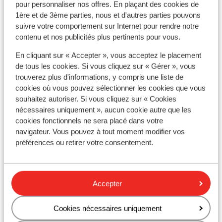
pour personnaliser nos offres. En plaçant des cookies de
1ère et de 3ème parties, nous et d'autres parties pouvons
suivre votre comportement sur Internet pour rendre notre
À proximité
contenu et nos publicités plus pertinents pour vous.
En bord de mer (plage de galets, transats (payant)
En cliquant sur « Accepter », vous acceptez le placement
, parasols (payant) )
de tous les cookies. Si vous cliquez sur « Gérer », vous
Distance du centre-ville: environ 300 mètres
trouverez plus d'informations, y compris une liste de
La distance de la vieille ville environ 1 kilomètres
cookies où vous pouvez sélectionner les cookies que vous
Distance jusqu'à Barstreet environ 500 mètres
souhaitez autoriser. Si vous cliquez sur « Cookies
Distance de l'aéroport environ 18 kilomètres
nécessaires uniquement », aucun cookie autre que les
Distance jusqu'à l'arrêt de bus environ 20 mètres
cookies fonctionnels ne sera placé dans votre
Distance jusqu'au distributeur d'argent environ
navigateur. Vous pouvez à tout moment modifier vos
100 mètres
préférences ou retirer votre consentement.
Distance à la supérette la plus proche environ 20
mètres
Distance au restaurant le plus proche environ 50
Accepter
mètres
Cookies nécessaires uniquement