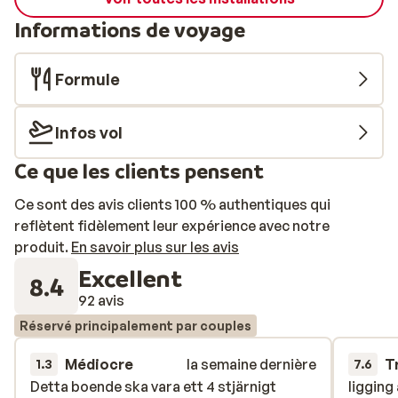
Informations de voyage
Formule
Infos vol
Ce que les clients pensent
Ce sont des avis clients 100 % authentiques qui
reflètent fidèlement leur expérience avec notre
produit.
En savoir plus sur les avis
Excellent
8.4
92 avis
Réservé principalement par couples
Médiocre
la semaine dernière
T
1.3
7.6
Detta boende ska vara ett 4 stjärnigt
Detta boende ska vara ett 4 stjärnigt
ligging
ligging