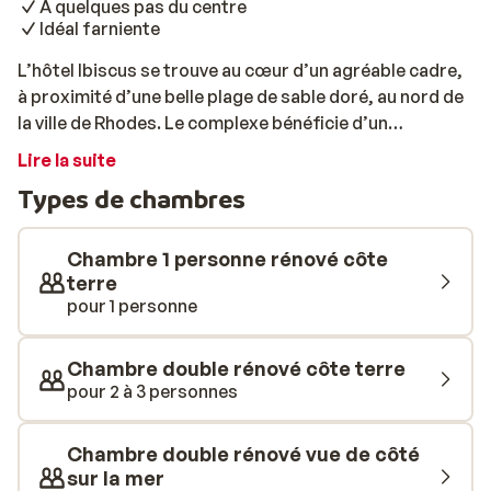
A quelques pas du centre
Idéal farniente
L’hôtel Ibiscus se trouve au cœur d’un agréable cadre,
à proximité d’une belle plage de sable doré, au nord de
la ville de Rhodes. Le complexe bénéficie d’un
emplacement calme, et les rues animées de la ville sont
Lire la suite
accessibles à pied. Au cours de votre séjour, vous
Types de chambres
aurez l’occasion de découvrir la vieille ville. Avec la
plage à proximité, le complexe ravira les amateurs de
farniente. Il possède également une petite piscine,
Chambre 1 personne rénové côte
située dans la cour. En cas de petite soif, vous pourrez
terre
pour 1 personne
commander un verre au bar. Le personnel sympathique
de l’hôtel sera à vos petits soins tout au long du séjour.
Chambre double rénové côte terre
pour 2 à 3 personnes
Chambre double rénové vue de côté
sur la mer