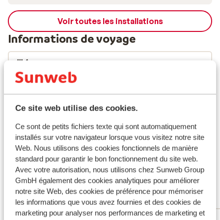
Voir toutes les installations
Informations de voyage
Formule
Infos vol
Ce site web utilise des cookies.
Ce que les clients pensent
Ce sont de petits fichiers texte qui sont automatiquement
Ce sont des avis clients 100 % authentiques qui
installés sur votre navigateur lorsque vous visitez notre site
reflètent fidèlement leur expérience avec notre
Web. Nous utilisons des cookies fonctionnels de manière
produit.
En savoir plus sur les avis
standard pour garantir le bon fonctionnement du site web.
Avec votre autorisation, nous utilisons chez Sunweb Group
Très bien
7.8
GmbH également des cookies analytiques pour améliorer
16 avis
notre site Web, des cookies de préférence pour mémoriser
les informations que vous avez fournies et des cookies de
Réservé principalement par couples
marketing pour analyser nos performances de marketing et