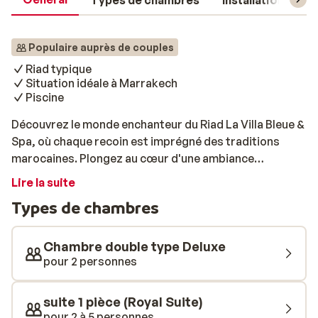
Types de chambres
Installations
Populaire auprès de couples
Riad typique
Situation idéale à Marrakech
Piscine
Découvrez le monde enchanteur du Riad La Villa Bleue &
Spa, où chaque recoin est imprégné des traditions
marocaines. Plongez au cœur d'une ambiance
chaleureuse et d'intérieurs cosy. La piscine vous invite
Lire la suite
à vous rafraîchir ou à vous détendre sur une chaise
Types de chambres
longue. Poursuivez la détente dans l'espace bien-être,
avec hammam, jacuzzi et massage. Si vous aimez
sortir, le magnifique jardin Majorelle se trouve à
Chambre double type Deluxe
seulement 700 mètres du riad et de nombreuses autres
pour 2 personnes
attractions sont accessibles dans les environs. Un bel
équilibre entre détente et découverte!
suite 1 pièce (Royal Suite)
pour 2 à 5 personnes