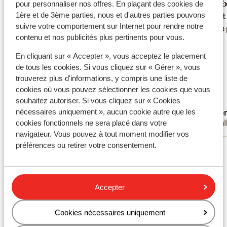
Passable
21 févr. 2026
E
5.0
9.3
pour personnaliser nos offres. En plaçant des cookies de
1ère et de 3ème parties, nous et d'autres parties pouvons
Boendet var ett fint Riad och fin frukost
Boendet var ett fint Riad och fin frukost
Parfait
Parfait
suivre votre comportement sur Internet pour rendre notre
som serverades vid borden. Dock var det
som serverades vid borden. Dock var det
contre 
contre 
contenu et nos publicités plus pertinents pour vous.
lite svårt att hitta även för taxichaufförer
lite svårt att hitta även för taxichaufförer
samt att det var svårt att hitta restaurang
samt att det var svårt att hitta restaurang
En cliquant sur « Accepter », vous acceptez le placement
på gångavstånd. Det är inte
på gångavstånd. Det är inte
de tous les cookies. Si vous cliquez sur « Gérer », vous
promenadvänligt överlag inne i staden, så
promenadvänligt överlag inne i staden, så
trouverez plus d'informations, y compris une liste de
var beredd på mycket taxi.
var beredd på...
plus
cookies où vous pouvez sélectionner les cookies que vous
souhaitez autoriser. Si vous cliquez sur « Cookies
Researrangören och hotellet behöver kolla
Traduire en français (FR)
nécessaires uniquement », aucun cookie autre que les
Anonyme
Ano
av när utcheckningstiden är: på vår biljett
Familles
Fami
cookies fonctionnels ne sera placé dans votre
stod det tydligt 12.00, men hotellet
navigateur. Vous pouvez à tout moment modifier vos
hävdade 11.00. Vi var tre vuxna som fick ett
préférences ou retirer votre consentement.
Voir tous les 16 avis
väldigt litet rum och 17-åringen fick inte
riktigt plats i bäddsoffan. Badrum utan
Emplacement
dörr. Dock tyckte vi miljön med liten pool
och jättefin takterass var mysigt. De andra
Accepter
rummen vi såg var jättefina.
Cookies nécessaires uniquement
Afficher sur la carte