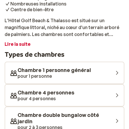
Nombreuses installations
Centre de bien-être
L'Hôtel Golf Beach & Thalasso est situé sur un
magnifique littoral, niché au cœur d'un terrain arboré
de palmiers. Les chambres sont confortables et
équipées de tout le nécessaire. Vous disposerez de
Lire la suite
diverses installations, dont un court de tennis, un
Types de chambres
terrain de football, un centre de bien-être et plusieurs
restaurants. Avec la plage et les attractions locales à
proximité, vous passerez un bon séjour.
Chambre 1 personne général
pour 1 personne
Chambre 4 personnes
pour 4 personnes
Chambre double bungalow côté
jardin
pour 2 à 3 personnes