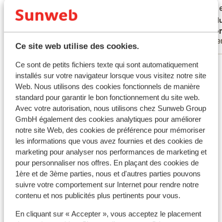
Service excellent et bonne cuisine avec
Service excellent et bonne cuisine avec
Mooie 
Mooie 
animations.
animations.
Tradu
Shafiul Azam
Ano
Familles
Pare
Ce site web utilise des cookies.
Ce sont de petits fichiers texte qui sont automatiquement
Voir tous les 28 avis
installés sur votre navigateur lorsque vous visitez notre site
Emplacement
Web. Nous utilisons des cookies fonctionnels de manière
standard pour garantir le bon fonctionnement du site web.
Avec votre autorisation, nous utilisons chez Sunweb Group
GmbH également des cookies analytiques pour améliorer
notre site Web, des cookies de préférence pour mémoriser
Afficher sur la carte
les informations que vous avez fournies et des cookies de
marketing pour analyser nos performances de marketing et
pour personnaliser nos offres. En plaçant des cookies de
1ère et de 3ème parties, nous et d'autres parties pouvons
suivre votre comportement sur Internet pour rendre notre
contenu et nos publicités plus pertinents pour vous.
À proximité
Distance de la plage privée
En cliquant sur « Accepter », vous acceptez le placement