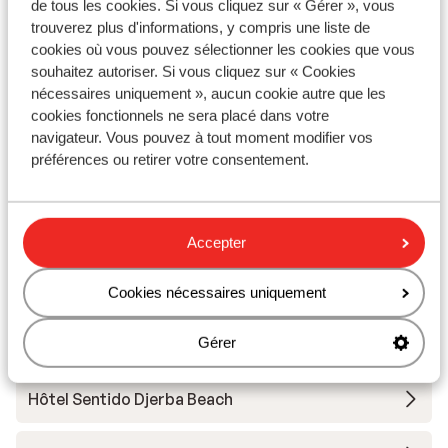
Distance du centre-ville: triffa maximal 1100
de tous les cookies. Si vous cliquez sur « Gérer », vous
mètres, midoun environ 7 kilomètres, houmt souk
trouverez plus d'informations, y compris une liste de
environ 22 kilomètres
cookies où vous pouvez sélectionner les cookies que vous
souhaitez autoriser. Si vous cliquez sur « Cookies
Distance de l'aéroport environ 27 kilomètres:
nécessaires uniquement », aucun cookie autre que les
Djerba International environ 30 kilomètres
cookies fonctionnels ne sera placé dans votre
Distance jusqu'au distributeur d'argent (sur place)
navigateur. Vous pouvez à tout moment modifier vos
Distance au cabinet médical le plus proche environ
préférences ou retirer votre consentement.
0 mètres
Autres hébergements - Djerba
Accepter
Iberostar Selection Eolia Djerba
Cookies nécessaires uniquement
Iberostar Waves Mehari Djerba
Gérer
Hôtel Sentido Djerba Beach