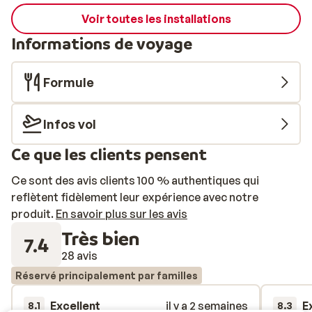
Voir toutes les installations
Informations de voyage
Formule
Infos vol
Ce que les clients pensent
Ce sont des avis clients 100 % authentiques qui
reflètent fidèlement leur expérience avec notre
produit.
En savoir plus sur les avis
Très bien
7.4
28 avis
Réservé principalement par familles
Excellent
il y a 2 semaines
E
8.1
8.3