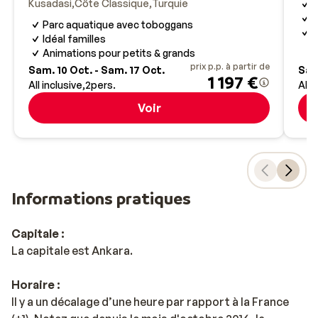
calcaire de Pamukkale ! Autrefois, les habitants
Kusadasi
Côte Classique
Turquie
M
venaient se baigner dans les 17 sources chaudes, pour
Parc aquatique avec toboggans
H
se relaxer. Aujourd’hui, le lieu est très protégé, et on ne
Idéal familles
peut pas s’y baigner.
Animations pour petits & grands
prix p.p. à partir de
Sam. 10 Oct. - Sam. 17 Oct.
Sam
1 197 €
All inclusive
2
pers.
All 
Vous n’êtes pas prêt d’oublier votre séjour à Kusadasi !
Voir
Informations pratiques
Capitale :
La capitale est Ankara.
Horaire :
Il y a un décalage d’une heure par rapport à la France