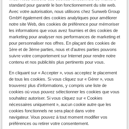
d'environ 5%.
standard pour garantir le bon fonctionnement du site web.
Avec votre autorisation, nous utilisons chez Sunweb Group
GmbH également des cookies analytiques pour améliorer
Pourboires :
notre site Web, des cookies de préférence pour mémoriser
Il est habituel en Turquie de donner 10% de pourboire.
les informations que vous avez fournies et des cookies de
marketing pour analyser nos performances de marketing et
Voltage :
pour personnaliser nos offres. En plaçant des cookies de
Le voltage est identique à celui en France : 220 volts.
1ère et de 3ème parties, nous et d'autres parties pouvons
suivre votre comportement sur Internet pour rendre notre
Eau :
contenu et nos publicités plus pertinents pour vous.
Il est déconseillé de boire l'eau de robinet.
En cliquant sur « Accepter », vous acceptez le placement
de tous les cookies. Si vous cliquez sur « Gérer », vous
Alimentation :
trouverez plus d'informations, y compris une liste de
La Turquie est réputée pour ses crêpes et kebabs.
cookies où vous pouvez sélectionner les cookies que vous
souhaitez autoriser. Si vous cliquez sur « Cookies
Transports en commun :
nécessaires uniquement », aucun cookie autre que les
La Turquie a un grand nombre de petites navettes
cookies fonctionnels ne sera placé dans votre
appelées Dolmus. Il est possible grâce à eux de se
navigateur. Vous pouvez à tout moment modifier vos
déplacer à bas prix un peu partout.
préférences ou retirer votre consentement.