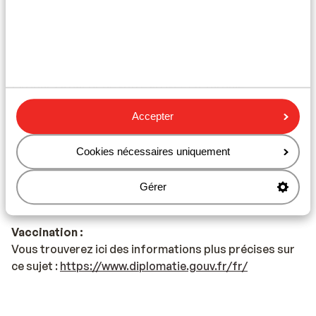
Titres de voyage :
Vous devez être en possession d'un passeport ou
d’une pièce d'identité en cours de validité. Votre
passeport ou carte d'identité doit être valide au moins
150 jours à partir de votre arrivée en Turquie.
Accepter
Visa :
Si vous disposez d'un passeport français, vous n'avez
Cookies nécessaires uniquement
pas besoin de Visa. Les ressortissants français n’ont
pas besoin d’un visa pour se rendre en Turquie à
condition que leur séjour ne dépasse pas 90 jours.
Gérer
Vaccination :
Vous trouverez ici des informations plus précises sur
ce sujet :
https://www.diplomatie.gouv.fr/fr/