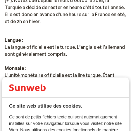
(+1). Notez que depuis le mois d'octobre 2016, la
Turquie a décidé de rester en heure d'été toute l'année.
Elle est donc en avance d'une heure sur la France en été,
et de 2h en hiver.
Langue :
La langue officielle est le turque. L’anglais et l’allemand
sont généralement compris.
Monnaie :
L'unité monétaire officielle est la lire turque. Étant
donné que le cours peut fortement changer, nous vous
invitons à prendre contact avec votre banque et à ne
commander que des petits montants. L’euro est
souvent accepté et il est possible d’en changer sur
Ce site web utilise des cookies.
place. Notez que si vous voulez retirer de l'argent, en
plus de la commission de retrait de votre banque, les
Ce sont de petits fichiers texte qui sont automatiquement
installés sur votre navigateur lorsque vous visitez notre site
banques Turques vous chargeront d'une commission
Web. Nous utilisons des cookies fonctionnels de manière