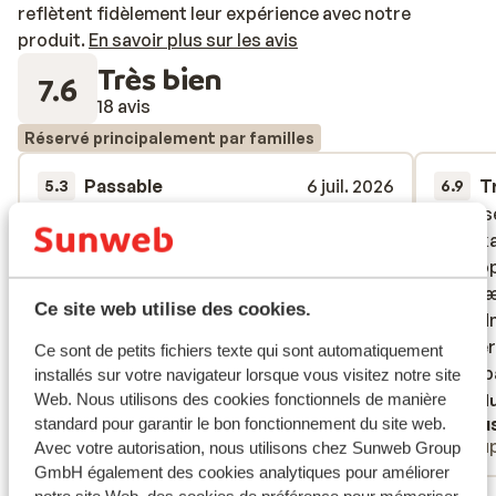
reflètent fidèlement leur expérience avec notre
produit.
En savoir plus sur les avis
Très bien
7.6
18 avis
Réservé principalement par familles
Passable
6 juil. 2026
T
5.3
6.9
De clubkamers zijn oud en vies. Er staan 3
De clubkamers zijn oud en vies. Er staan 3
Værelse
Værelse
bedbanken en een 2 persoonsbed, de
bedbanken en een 2 persoonsbed, de
køleska
køleska
bedden zijn heel erg hard. Doucheputje
bedden zijn heel erg hard. Doucheputje
fyldt o
fyldt o
was gewoon smerig en de schoonmaak
was gewoon smerig en de schoonmaak
hvor væ
hvor væ
Ce site web utilise des cookies.
was ook slecht, geen handdoeken enz
was ook slecht, geen handdoeken enz
opfyldn
opfyldn
gæster
gæster
Traduire en français (FR)
Ce sont de petits fichiers texte qui sont automatiquement
efter 
efter 
installés sur votre navigateur lorsque vous visitez notre site
Web. Nous utilisons des cookies fonctionnels de manière
Tradu
Anonyme
Klau
standard pour garantir le bon fonctionnement du site web.
Familles
Coup
Avec votre autorisation, nous utilisons chez Sunweb Group
GmbH également des cookies analytiques pour améliorer