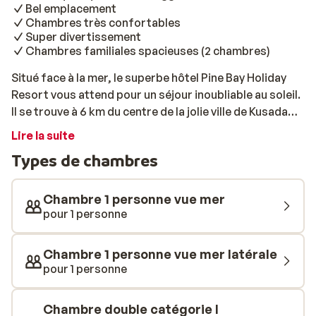
Bel emplacement
Chambres très confortables
Super divertissement
Chambres familiales spacieuses (2 chambres)
Situé face à la mer, le superbe hôtel Pine Bay Holiday
Resort vous attend pour un séjour inoubliable au soleil.
Il se trouve à 6 km du centre de la jolie ville de Kusadasi,
que vous pourrez rejoindre en dolmus (petit bus). Le
Lire la suite
complexe dispose d’une magnifique plage privée où
Types de chambres
vous pourrez pleinement profiter des plaisirs de la mer.
Vous séjournerez dans de belles chambres modernes
et spacieuses, réparties dans plusieurs bâtiments qui
Chambre 1 personne vue mer
se trouvent au cœur d’un joli jardin. Vous vous y
pour 1 personne
sentirez comme chez vous, pour un repos bien mérité.
Vous ne pourrez pas vous ennuyer pendant vos
Chambre 1 personne vue mer latérale
vacances: l’hôtel offre toute une gamme
pour 1 personne
d’installations de loisirs afin de vous divertir. Vous
pourrez donc profiter de trois piscines extérieures,
Chambre double catégorie I
trois bassins pour enfants, des toboggans, de terrains