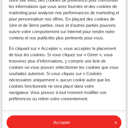
notre site Web, des cookies de préférence pour mémoriser
Voir tous les 18 avis
les informations que vous avez fournies et des cookies de
Emplacement
marketing pour analyser nos performances de marketing et
pour personnaliser nos offres. En plaçant des cookies de
1ère et de 3ème parties, nous et d'autres parties pouvons
suivre votre comportement sur Internet pour rendre notre
contenu et nos publicités plus pertinents pour vous.
Afficher sur la carte
En cliquant sur « Accepter », vous acceptez le placement
de tous les cookies. Si vous cliquez sur « Gérer », vous
trouverez plus d'informations, y compris une liste de
cookies où vous pouvez sélectionner les cookies que vous
souhaitez autoriser. Si vous cliquez sur « Cookies
À proximité
nécessaires uniquement », aucun cookie autre que les
En bord de mer (plage de sable, transats (gratuit) ,
cookies fonctionnels ne sera placé dans votre
parasols (gratuit) )
navigateur. Vous pouvez à tout moment modifier vos
préférences ou retirer votre consentement.
Distance du centre-ville: kusadasi environ 6,0
kilomètre(s)
Distance aux magasins les plus proches environ 6
kilomètres
Accepter
Distance au restaurant le plus proche environ 6