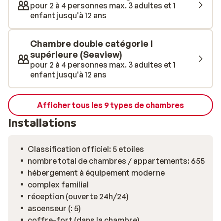
pour 2 à 4 personnes max. 3 adultes et 1
de tennis, de plusieurs activités sportives comme le
enfant jusqu'à 12 ans
beach-volley et bien plus encore. L’hôtel est très
apprécié des familles avec enfants, puisqu’il dispose
Chambre double catégorie I
d’un Mini-club et d’un large programme d’animations.
supérieure (Seaview)
Les amateurs de farniente seront ravis de se détendre
pour 2 à 4 personnes max. 3 adultes et 1
au centre de bien-être, qui se compose d’un sauna, de
enfant jusqu'à 12 ans
bains turcs et d’une salle de sport. Les gourmands ne
seront pas en reste avec les 5 restaurants du
Afficher tous les 9 types de chambres
complexe. Ils pourront y déguster de délicieux mets
italiens, mexicains, turcs, et méditerranéens. De quoi
Installations
satisfaire toutes les papilles! Après un bon repas, vous
pourrez assister à un spectacle en famille dans
Classification officiel: 5 etoiles
l’amphithéâtre de l’hôtel.
nombre total de chambres / appartements: 655
hébergement à équipement moderne
complex familial
réception (ouverte 24h/24)
ascenseur (: 5)
coffre-fort (dans la chambre)