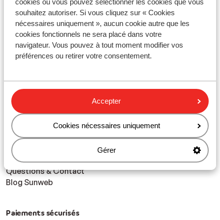
cookies où vous pouvez sélectionner les cookies que vous
A propos de Sunweb
souhaitez autoriser. Si vous cliquez sur « Cookies
Paramétrage des cookies
nécessaires uniquement », aucun cookie autre que les
Préférences marketing
cookies fonctionnels ne sera placé dans votre
navigateur. Vous pouvez à tout moment modifier vos
préférences ou retirer votre consentement.
Cookies
Qui sommes-nous ?
Informations de voyage
Espace presse
Accepter
Travailler chez Sunweb
Politique de confidentialité
Cookies nécessaires uniquement
Clause de non responsabilité
Déclaration d'accessibilité
Vacances durables
Gérer
Partenaires et CSE
Questions & Contact
Blog Sunweb
Paiements sécurisés