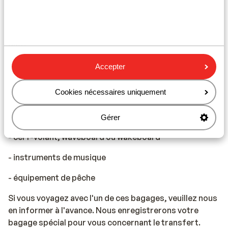
Client qui vous aidera tout au long de votre réservation.
Vous pouvez voyager avec des bagages spéciaux, tels
que :
- équipement de plongée (sans supplément pour le
Accepter
transfert)
Cookies nécessaires uniquement
- vélo
- équipement de golf
Gérer
- cerf-volant, waveboard ou wakeboard
- instruments de musique
- équipement de pêche
Si vous voyagez avec l'un de ces bagages, veuillez nous
en informer à l'avance. Nous enregistrerons votre
bagage spécial pour vous concernant le transfert.