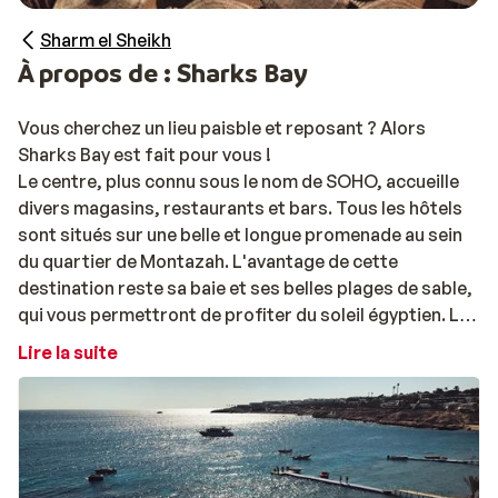
Sharm el Sheikh
À propos de : Sharks Bay
Vous cherchez un lieu paisble et reposant ? Alors
Sharks Bay est fait pour vous !
Le centre, plus connu sous le nom de SOHO, accueille
divers magasins, restaurants et bars. Tous les hôtels
sont situés sur une belle et longue promenade au sein
du quartier de Montazah. L'avantage de cette
destination reste sa baie et ses belles plages de sable,
qui vous permettront de profiter du soleil égyptien. La
diversité du monde sous-marin ravira également les
Lire la suite
amateurs de plongée & snorkeling. Rencontrez des
milliers d'espèces de poissons et peut-être même des
dauphins et des tortues de mer ! Aussi, ne ratez pas la
visite de l'exceptionnel parc national de Ras
Mohammed.