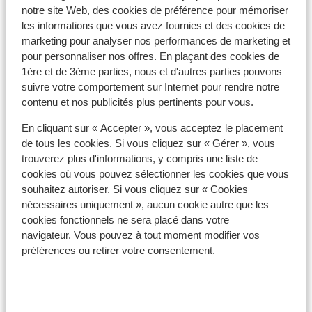
être facturés par votre opérateur téléphonique.
notre site Web, des cookies de préférence pour mémoriser
Veuillez vous renseigner à ce sujet auprès de votre
les informations que vous avez fournies et des cookies de
fournisseur avant vos vacances. Si vous souhaitez
marketing pour analyser nos performances de marketing et
utiliser Internet via votre téléphone, nous vous
pour personnaliser nos offres. En plaçant des cookies de
recommandons de le faire via un réseau Wifi.
1ère et de 3ème parties, nous et d'autres parties pouvons
Désactivez toujours l'itinérance de vos données
suivre votre comportement sur Internet pour rendre notre
contenu et nos publicités plus pertinents pour vous.
lorsque vous êtes à l'étranger.
En cliquant sur « Accepter », vous acceptez le placement
Numéro d'urgence
de tous les cookies. Si vous cliquez sur « Gérer », vous
Le numéro d'urgence en Égypte pour la police est le 122.
trouverez plus d'informations, y compris une liste de
Le numéro des pompiers est le 180 et si vous avez
cookies où vous pouvez sélectionner les cookies que vous
besoin d'une ambulance, appelez le 123.
souhaitez autoriser. Si vous cliquez sur « Cookies
nécessaires uniquement », aucun cookie autre que les
Bagage
cookies fonctionnels ne sera placé dans votre
navigateur. Vous pouvez à tout moment modifier vos
Nous vous recommandons de porter des vêtements
préférences ou retirer votre consentement.
légers en coton les plus frais possible car la chaleur
peut parfois être difficilement supportable. Pour
effectuer les visites, il est indispensable de porter des
chaussures de marche ainsi que des lunettes de soleil,