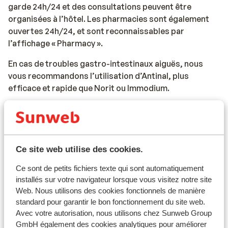
garde 24h/24 et des consultations peuvent être
organisées à l’hôtel. Les pharmacies sont également
ouvertes 24h/24, et sont reconnaissables par
l’affichage « Pharmacy ».
En cas de troubles gastro-intestinaux aiguës, nous
vous recommandons l’utilisation d’Antinal, plus
efficace et rapide que Norit ou Immodium.
Vaccination
Pour des informations à jour sur les vaccinations et
d'autres données sur la santé et les voyages, veuillez
visiter le site LCR : https://www.lcr.nl/
Ce site web utilise des cookies.
Ce sont de petits fichiers texte qui sont automatiquement
Téléphoner
installés sur votre navigateur lorsque vous visitez notre site
Vous pouvez passer des appels téléphoniques en
Web. Nous utilisons des cookies fonctionnels de manière
Egypte avec votre téléphone portable. Nous vous
standard pour garantir le bon fonctionnement du site web.
conseillons de limiter vos communications autant que
Avec votre autorisation, nous utilisons chez Sunweb Group
possible, en raison des coûts élevés qui peuvent vous
GmbH également des cookies analytiques pour améliorer