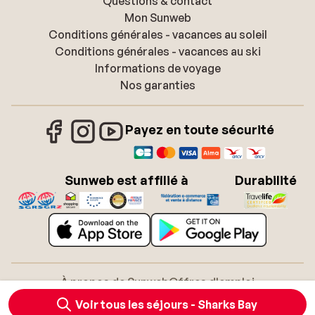
Questions & contact
Mon Sunweb
Conditions générales - vacances au soleil
Conditions générales - vacances au ski
Informations de voyage
Nos garanties
Payez en toute sécurité
Sunweb est affilié à
Durabilité
À propos de Sunweb
Offres d'emploi
Conditions générales vacances soleil
Cookies
Voir tous les séjours - Sharks Bay
Déclaration d'accessibilité
Mentions légales
Glossaire