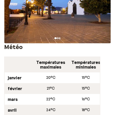
plage. Vous rencontrerez aussi beaucoup de surfeurs.
Vous ne manquerez pas de remarquer le sable noir,
typique des Canaries.
Ne manquez pas de visiter le port, où vous pourrez
déguster du poisson frais. À la tête du port, vous
trouverez une poissonnerie où le poisson pêché
quotidiennement est vendu.
Météo
Températures
Températures
maximales
minimales
janvier
20°C
15°C
février
21°C
15°C
mars
22°C
16°C
avril
24°C
18°C