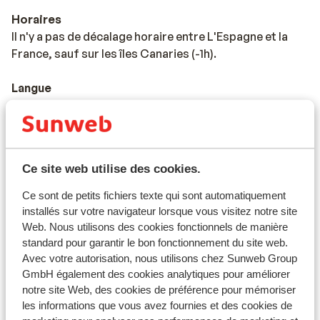
Horaires
Il n'y a pas de décalage horaire entre L'Espagne et la
France, sauf sur les îles Canaries (-1h).
Langue
La langue officielle est l’espagnol.
Monnaie
La monnaie officielle est l’euro. Il est possible de payer
Ce site web utilise des cookies.
par carte bancaire en Espagne et aux îles Canaries.
Ce sont de petits fichiers texte qui sont automatiquement
Pourboires
installés sur votre navigateur lorsque vous visitez notre site
Il est habituel en Espagne de donner 5% à 10% de
Web. Nous utilisons des cookies fonctionnels de manière
pourboires.
standard pour garantir le bon fonctionnement du site web.
Avec votre autorisation, nous utilisons chez Sunweb Group
GmbH également des cookies analytiques pour améliorer
Norme électrique
notre site Web, des cookies de préférence pour mémoriser
Comme dans la majorité des pays en Europe, la tension
les informations que vous avez fournies et des cookies de
varie entre 220 et 240 V. Un