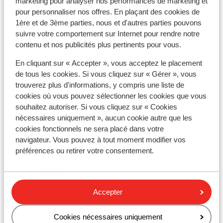
marketing pour analyser nos performances de marketing et
transformateur/adaptateur n'est pas nécessaire.
pour personnaliser nos offres. En plaçant des cookies de
1ère et de 3ème parties, nous et d'autres parties pouvons
Alimentation
suivre votre comportement sur Internet pour rendre notre
L'Espagne est connue pour les tapas, la paella et la
contenu et nos publicités plus pertinents pour vous.
sangria.
En cliquant sur « Accepter », vous acceptez le placement
de tous les cookies. Si vous cliquez sur « Gérer », vous
Numéro d’urgence
trouverez plus d'informations, y compris une liste de
Le numéro d’urgence en Espagne pour les services de
cookies où vous pouvez sélectionner les cookies que vous
police, d’ambulance et incendie est le 112.
souhaitez autoriser. Si vous cliquez sur « Cookies
nécessaires uniquement », aucun cookie autre que les
Documents de voyage
cookies fonctionnels ne sera placé dans votre
Vous devez être en possession d’un passeport ou
navigateur. Vous pouvez à tout moment modifier vos
d’une carte d’identité en cours de validité. Vos
préférences ou retirer votre consentement.
documents de voyage sont sous votre entière
responsabilité.
Attention : au moins des participants au séjour doit
Accepter
être âgé de 18 ans ou plus.
Voyager avec les bons documents relève de votre
Cookies nécessaires uniquement