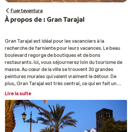
Fuerteventura
À propos de : Gran Tarajal
Gran Tarajal est idéal pour les vacanciers à la
recherche de farniente pour leurs vacances. Le beau
boulevard regorge de boutiques et de bons
restaurants. Ici, vous séjournerez loin du tourisme de
masse. Au cœur de la ville se trouvent 30 grandes
peintures murales qui valent vraiment le détour. De
plus, Gran Tarajal est très central, ce qui en fait un
point de départ idéal pour découvrir le reste de Fuerteve
Lire la suite
Gran Tarajal possède une belle plage de sable de plus
de 500 mètres de long et environ 70 mètres de large à
son point le plus large. Ici, vous trouverez partout un
endroit merveilleux pour une journée de détente sur la