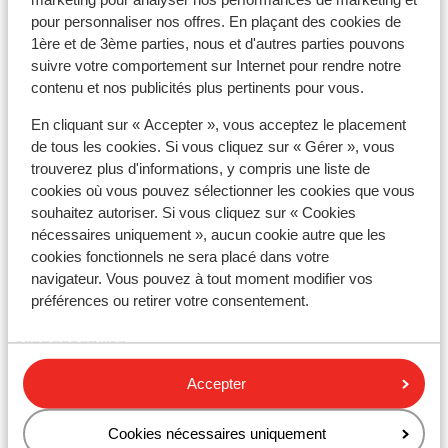
transformateur/adaptateur n'est pas nécessaire.
pour personnaliser nos offres. En plaçant des cookies de
1ère et de 3ème parties, nous et d'autres parties pouvons
Alimentation
suivre votre comportement sur Internet pour rendre notre
L'Espagne est connue pour les tapas, la paella et la
contenu et nos publicités plus pertinents pour vous.
sangria.
En cliquant sur « Accepter », vous acceptez le placement
de tous les cookies. Si vous cliquez sur « Gérer », vous
Numéro d’urgence
trouverez plus d'informations, y compris une liste de
Le numéro d’urgence en Espagne pour les services de
cookies où vous pouvez sélectionner les cookies que vous
police, d’ambulance et incendie est le 112.
souhaitez autoriser. Si vous cliquez sur « Cookies
nécessaires uniquement », aucun cookie autre que les
Documents de voyage
cookies fonctionnels ne sera placé dans votre
Vous devez être en possession d’un passeport ou
navigateur. Vous pouvez à tout moment modifier vos
d’une carte d’identité en cours de validité. Vos
préférences ou retirer votre consentement.
documents de voyage sont sous votre entière
responsabilité.
Attention : au moins des participants au séjour doit
Accepter
être âgé de 18 ans ou plus.
Voyager avec les bons documents relève de votre
Cookies nécessaires uniquement