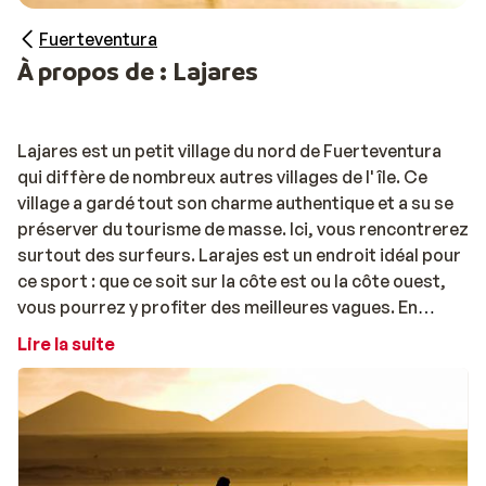
Fuerteventura
À propos de : Lajares
Lajares est un petit village du nord de Fuerteventura
qui diffère de nombreux autres villages de l' île. Ce
village a gardé tout son charme authentique et a su se
préserver du tourisme de masse. Ici, vous rencontrerez
surtout des surfeurs. Larajes est un endroit idéal pour
ce sport : que ce soit sur la côte est ou la côte ouest,
vous pourrez y profiter des meilleures vagues. En
outre, vous rencontrerez également de nombreux
Lire la suite
habitants du village. Le matin, alors que la plupart des
touristes dorment encore, les bars et les cafétérias
sont principalement occupés par des peronnes de la
région, qui pourront vous donner de bons conseils sur
les environs. Un marché artisanal est organisé tous les