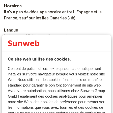
Horaires
Il n'y a pas de décalage horaire entre L'Espagne et la
France, sauf sur les îles Canaries (-1h).
Langue
La langue officielle est l’espagnol.
Monnaie
La monnaie officielle est l’euro. Il est possible de payer
Ce site web utilise des cookies.
par carte bancaire en Espagne et aux îles Canaries.
Ce sont de petits fichiers texte qui sont automatiquement
Pourboires
installés sur votre navigateur lorsque vous visitez notre site
Il est habituel en Espagne de donner 5% à 10% de
Web. Nous utilisons des cookies fonctionnels de manière
pourboires.
standard pour garantir le bon fonctionnement du site web.
Avec votre autorisation, nous utilisons chez Sunweb Group
Norme électrique
GmbH également des cookies analytiques pour améliorer
notre site Web, des cookies de préférence pour mémoriser
Comme dans la majorité des pays en Europe, la tension
les informations que vous avez fournies et des cookies de
varie entre 220 et 240 V. Un
marketing pour analyser nos performances de marketing et