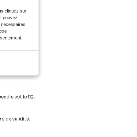
us cliquez sur
us pouvez
s nécessaires
otre
onsentement.
. Un
ndie est le 112.
s de validité.