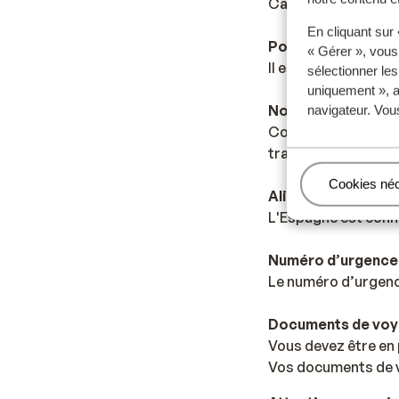
Canaries.
En cliquant sur
Pourboires
« Gérer », vous
Il est habituel en 
sélectionner le
uniquement », a
Norme électrique
navigateur. Vou
Comme dans la major
transformateur/ada
Gérer
Cookies né
Alimentation
L'Espagne est connue
Numéro d’urgence
Le numéro d’urgence
Documents de vo
Vous devez être en 
Vos documents de v