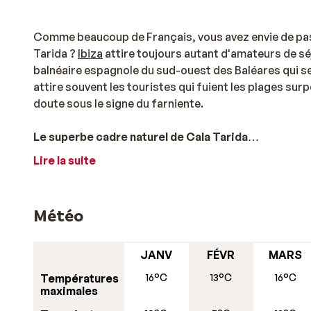
Comme beaucoup de Français, vous avez envie de pa
Tarida ?
Ibiza
attire toujours autant d'amateurs de séj
balnéaire espagnole du sud-ouest des Baléares qui se ni
attire souvent les touristes qui fuient les plages su
doute sous le signe du farniente.
Le superbe cadre naturel de Cala Tarida
Lire la suite
Pourquoi aller passer des vacances au loin alors qu'en 
comme à Cala Tarida vous offre une plage exceptionn
beauté, des eaux turquoise non polluées, Cala Tarida 
Météo
sous-marine. Un séjour à Cala Tarida tout compris, 
une station balnéaire de qualité. Vous y trouverez le 
vous satisfaire. Généralement, compte tenu de la qua
JANV
FÉVR
MARS
même souvent bon marché. Choisissez selon vos goûts
Températures
16°C
13°C
16°C
maximales
Accédez à Cala Tarida depuis le port de San Antonio s