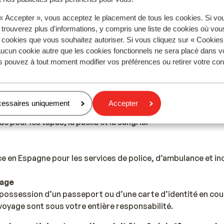
 « Accepter », vous acceptez le placement de tous les cookies. Si vo
 trouverez plus d'informations, y compris une liste de cookies où vo
Espagne de donner 5% à 10% de pourboires.
s cookies que vous souhaitez autoriser. Si vous cliquez sur « Cookie
ucun cookie autre que les cookies fonctionnels ne sera placé dans v
s pouvez à tout moment modifier vos préférences ou retirer votre c
ité des pays en Europe, la tension varie entre 220 et 240 V
ptateur n'est pas nécessaire.
cessaires uniquement
Accepter
 pour les tapas, la paella et la sangria.
 en Espagne pour les services de police, d’ambulance et ince
yage
possession d’un passeport ou d’une carte d’identité en cour
oyage sont sous votre entière responsabilité.