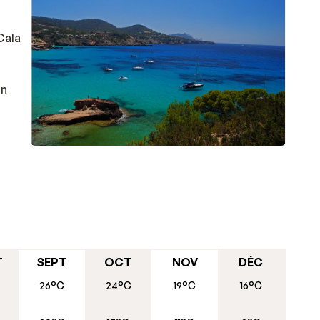
Cala
un
de
longée
ans
raient
et
T
SEPT
OCT
NOV
DÉC
26°C
24°C
19°C
16°C
e ou