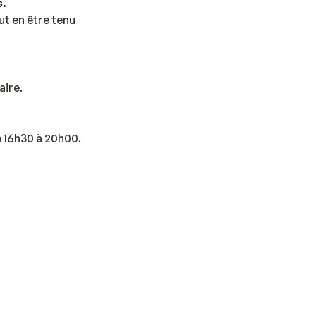
s.
t en être tenu
aire.
e 16h30 à 20h00.