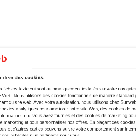
pagne est Madrid.
tilise des cookies.
lage horaire entre L'Espagne et la France, sauf sur les îles Can
s fichiers texte qui sont automatiquement installés sur votre navigat
te Web. Nous utilisons des cookies fonctionnels de manière standard p
ent du site web. Avec votre autorisation, nous utilisons chez Sun
 est l’espagnol.
ookies analytiques pour améliorer notre site Web, des cookies de p
nformations que vous avez fournies et des cookies de marketing pou
 marketing et pour personnaliser nos offres. En plaçant des cookies
ous et d'autres parties pouvons suivre votre comportement sur Intern
e est l’euro. Il est possible de payer par carte bancaire en E
 nos publicités plus pertinents pour vous.