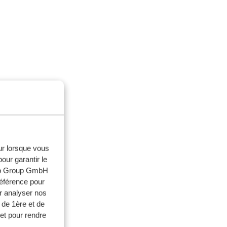
aries (-1h).
eur lorsque vous
our garantir le
web Group GmbH
référence pour
r analyser nos
 de 1ère et de
et pour rendre
spagne et aux îles