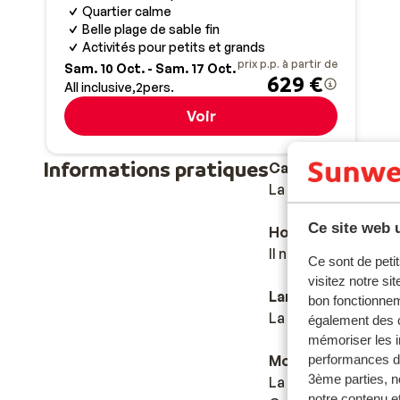
Quartier calme
Belle plage de sable fin
Activités pour petits et grands
prix p.p. à partir de
Sam. 10 Oct. - Sam. 17 Oct.
629 €
All inclusive
2
pers.
Voir
Informations pratiques
Capitale
La capitale de l’Es
Ce site web u
Horaires
Il n'y a pas de déca
Ce sont de petit
visitez notre si
Langue
bon fonctionnem
La langue officielle
également des c
mémoriser les i
Monnaie
performances de
3ème parties, n
La monnaie officiell
notre contenu et