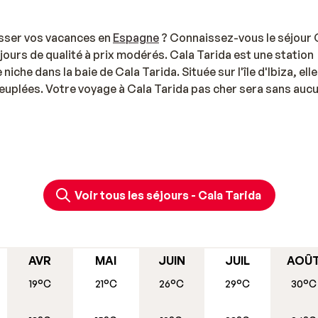
sser vos vacances en
Espagne
? Connaissez-vous le séjour 
ours de qualité à prix modérés. Cala Tarida est une station
che dans la baie de Cala Tarida. Située sur l'île d'Ibiza, elle
rpeuplées. Votre voyage à Cala Tarida pas cher sera sans auc
Europe et en particulier à Ibiza, vous profitez d'une île qui
elle, entourée d'espaces naturels ? Des criques d'une gran
Voir tous les séjours - Cala Tarida
devrait vous plaire en particulier si vous êtes amateur de p
c'est pour vous l'assurance de passer de bonnes vacances d
calme, des plages de sable fin et des infrastructures qui dev
lité des infrastructures, les tarifs proposés sont modérés 
AVR
MAI
JUIN
JUIL
AOÛ
 un hôtel romantique, un hôtel de plage avec SPA ou golf.
19°C
21°C
26°C
29°C
30°C
i vous prenez le bateau. Vous pouvez aussi louer une voitur