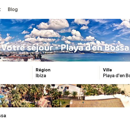
t
Blog
Votre séjour - Playa d'en Bossa
Région
Ville
Ibiza
Playa d'en 
ssa