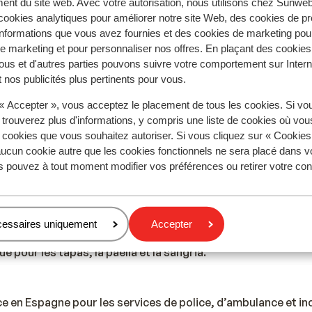
ent du site web. Avec votre autorisation, nous utilisons chez Sun
 est l’espagnol.
ookies analytiques pour améliorer notre site Web, des cookies de p
nformations que vous avez fournies et des cookies de marketing pou
 marketing et pour personnaliser nos offres. En plaçant des cookies
ous et d'autres parties pouvons suivre votre comportement sur Intern
e est l’euro. Il est possible de payer par carte bancaire en E
 nos publicités plus pertinents pour vous.
 « Accepter », vous acceptez le placement de tous les cookies. Si vo
 trouverez plus d'informations, y compris une liste de cookies où vo
Espagne de donner 5% à 10% de pourboires.
s cookies que vous souhaitez autoriser. Si vous cliquez sur « Cookie
ucun cookie autre que les cookies fonctionnels ne sera placé dans v
s pouvez à tout moment modifier vos préférences ou retirer votre c
ité des pays en Europe, la tension varie entre 220 et 240 V
ptateur n'est pas nécessaire.
cessaires uniquement
Accepter
 pour les tapas, la paella et la sangria.
 en Espagne pour les services de police, d’ambulance et ince