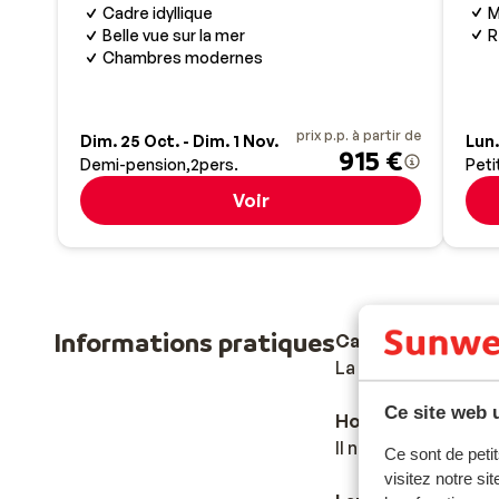
M
Cadre idyllique
R
Belle vue sur la mer
Chambres modernes
prix p.p. à partir de
Dim. 25 Oct. - Dim. 1 Nov.
Lun.
915 €
Demi-pension
2
pers.
Peti
Voir
Informations pratiques
Capitale
La capitale de l’Es
Ce site web u
Horaires
Il n'y a pas de déca
Ce sont de petit
visitez notre si