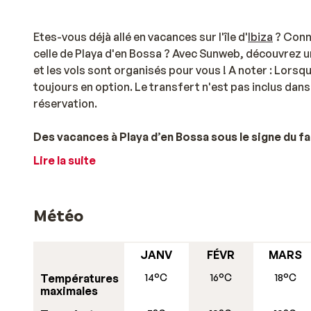
Etes-vous déjà allé en vacances sur l'île d'
Ibiza
? Conna
celle de Playa d'en Bossa ? Avec Sunweb, découvrez u
et les vols sont organisés pour vous ! A noter : Lorsq
toujours en option. Le transfert n'est pas inclus dans 
réservation.
Des vacances à Playa d’en Bossa sous le signe du f
Lire la suite
Profitez de vos prochaines vacances pour séjourner da
Pourquoi pas un séjour à Playa d'en Bossa tout compri
amateurs de soleil, de sable fin, de plages, de jeux a
Météo
Un voyage à Playa d'en Bossa pas cher, c'est l'occasi
tourisme. Les infrastructures permettent de bien rece
JANV
FÉVR
MARS
chambres lumineuses et climatisées avec vue sur la mer
Températures
14°C
16°C
18°C
Tout est fait pour que le touriste n'oublie pas son séj
maximales
On ne s'ennuie jamais à Playa d'en Bossa !