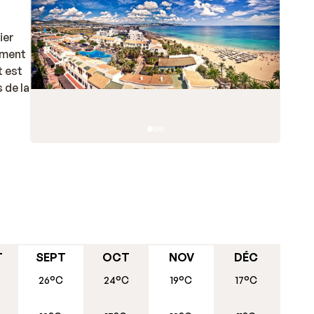
ier
ement
t est
 de la
T
SEPT
OCT
NOV
DÉC
scine.
26°C
24°C
19°C
17°C
les...