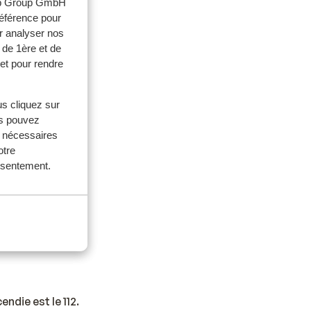
web Group GmbH
référence pour
r analyser nos
 de 1ère et de
et pour rendre
spagne et aux îles
us cliquez sur
us pouvez
s nécessaires
otre
onsentement.
. Un
ndie est le 112.