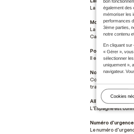
Langue
bon fonctionnem
La langue officielle
également des c
mémoriser les i
performances de
Monnaie
3ème parties, n
La monnaie officiell
notre contenu et
Canaries.
En cliquant sur
Pourboires
« Gérer », vous
Il est habituel en 
sélectionner le
uniquement », a
navigateur. Vou
Norme électrique
Comme dans la major
transformateur/ada
Gérer
Cookies né
Alimentation
L'Espagne est connue
Numéro d’urgence
Le numéro d’urgence