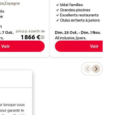
iza
Espagne
Idéal familles
Grandes piscines
nts
Excellents restaurants
ge
Clubs enfants & juniors
rt
prix p.p. à partir de
prix p.
. 7 Oct.
Dim. 25 Oct. - Dim. 1 Nov.
1 866 €
rs.
All inclusive
2
pers.
Voir
Voir
aries (-1h).
eur lorsque vous
our garantir le