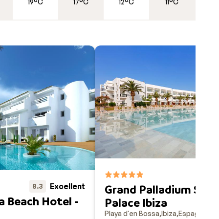
19°C
17°C
12°C
11°C
sa
 un
ut est
ouvrir
8.6
Excellent
8.3
Grand Palladium Sele
a Beach Hotel -
Palace Ibiza
Playa d'en Bossa
Ibiza
Espagne