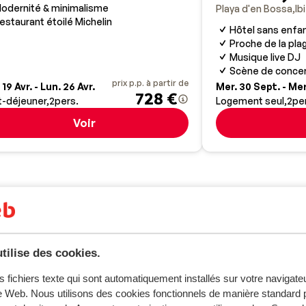
odernité & minimalisme
Playa d'en Bossa
Ib
estaurant étoilé Michelin
Hôtel sans enfa
Proche de la pla
Musique live DJ
Scène de conce
prix p.p. à partir de
 19 Avr. - Lun. 26 Avr.
Mer. 30 Sept. - Mer
728 €
t-déjeuner
2
pers.
Logement seul
2
pe
Voir
pagne est Madrid.
tilise des cookies.
lage horaire entre L'Espagne et la France, sauf sur les îles Can
s fichiers texte qui sont automatiquement installés sur votre navigat
te Web. Nous utilisons des cookies fonctionnels de manière standard p