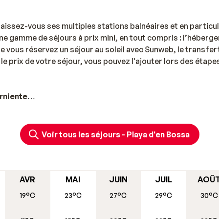
issez-vous ses multiples stations balnéaires et en particul
ne gamme de séjours à prix mini, en tout compris : l’héberg
ue vous réservez un séjour au soleil avec Sunweb, le transfer
le prix de votre séjour, vous pouvez l'ajouter lors des étapes
arniente
ns l'archipel des Baléares ! Découvrez l'Espagne insulaire !
s ? C'est l'une des plus populaires cités balnéaires. Les
Voir tous les séjours - Playa d'en Bossa
quatiques ne s'y trompent pas.
on de passer des vacances agréables dans un lieu dédié au
voir les touristes. Les hôtels offrent un confort inégalé :
AVR
MAI
JUIN
JUIL
AOÛ
 ou sur les luxurieux jardins à moins que ce ne soit sur la pi
19°C
23°C
27°C
29°C
30°C
our : salles de jeux, de ping pong, spa, discothèques, spectac