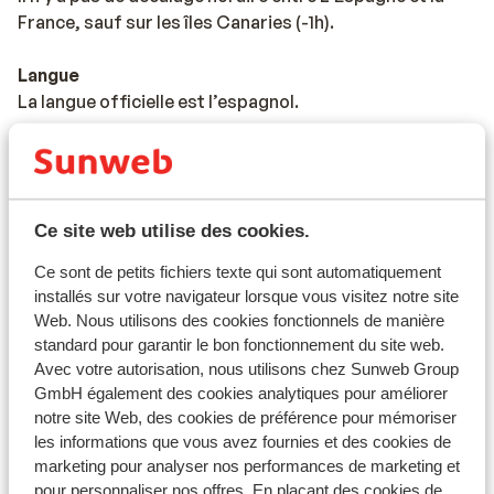
France, sauf sur les îles Canaries (-1h).
Langue
La langue officielle est l’espagnol.
Monnaie
La monnaie officielle est l’euro. Il est possible de payer
par carte bancaire en Espagne et aux îles Canaries.
Ce site web utilise des cookies.
Pourboires
Ce sont de petits fichiers texte qui sont automatiquement
Il est habituel en Espagne de donner 5% à 10% de
installés sur votre navigateur lorsque vous visitez notre site
pourboires.
Web. Nous utilisons des cookies fonctionnels de manière
standard pour garantir le bon fonctionnement du site web.
Norme électrique
Avec votre autorisation, nous utilisons chez Sunweb Group
Comme dans la majorité des pays en Europe, la tension
GmbH également des cookies analytiques pour améliorer
notre site Web, des cookies de préférence pour mémoriser
varie entre 220 et 240 V. Un
les informations que vous avez fournies et des cookies de
transformateur/adaptateur n'est pas nécessaire.
marketing pour analyser nos performances de marketing et
pour personnaliser nos offres. En plaçant des cookies de