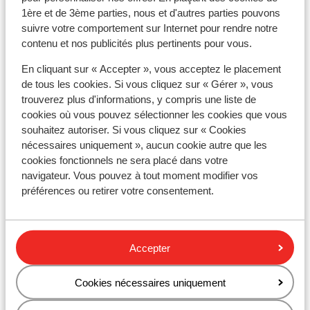
Alimentation
1ère et de 3ème parties, nous et d'autres parties pouvons
L'Espagne est connue pour les tapas, la paella et la
suivre votre comportement sur Internet pour rendre notre
sangria.
contenu et nos publicités plus pertinents pour vous.
Numéro d’urgence
En cliquant sur « Accepter », vous acceptez le placement
de tous les cookies. Si vous cliquez sur « Gérer », vous
Le numéro d’urgence en Espagne pour les services de
trouverez plus d'informations, y compris une liste de
police, d’ambulance et incendie est le 112.
cookies où vous pouvez sélectionner les cookies que vous
souhaitez autoriser. Si vous cliquez sur « Cookies
Documents de voyage
nécessaires uniquement », aucun cookie autre que les
Vous devez être en possession d’un passeport ou
cookies fonctionnels ne sera placé dans votre
d’une carte d’identité en cours de validité. Vos
navigateur. Vous pouvez à tout moment modifier vos
documents de voyage sont sous votre entière
préférences ou retirer votre consentement.
responsabilité.
Attention : au moins des participants au séjour doit
être âgé de 18 ans ou plus.
Accepter
Voyager avec les bons documents relève de votre
responsabilité. Sunweb ne peut en être tenu
Cookies nécessaires uniquement
responsable.