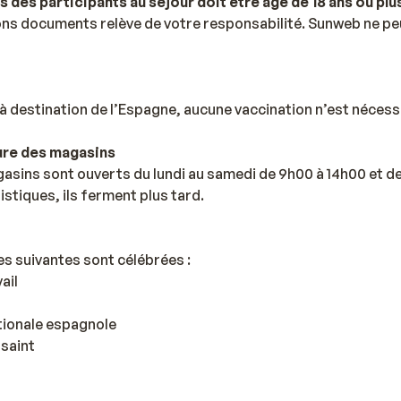
s des participants au séjour doit être âgé de 18 ans ou plu
ns documents relève de votre responsabilité. Sunweb ne peu
à destination de l’Espagne, aucune vaccination n’est nécess
ure des magasins
asins sont ouverts du lundi au samedi de 9h00 à 14h00 et d
istiques, ils ferment plus tard.
es suivantes sont célébrées :
ail
ationale espagnole
ssaint