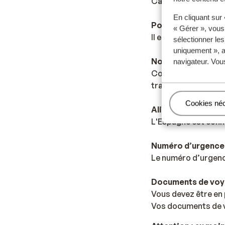
Canaries.
En cliquant sur
Pourboires
« Gérer », vous
Il est habituel en 
sélectionner le
uniquement », a
Norme électrique
navigateur. Vou
Comme dans la major
transformateur/ada
Gérer
Cookies né
Alimentation
L'Espagne est connue
Numéro d’urgence
Le numéro d’urgence
Documents de vo
Vous devez être en 
Vos documents de v