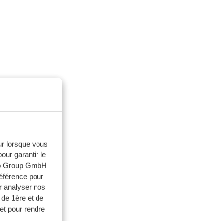
aries (-1h).
eur lorsque vous
our garantir le
web Group GmbH
référence pour
r analyser nos
 de 1ère et de
et pour rendre
spagne et aux îles