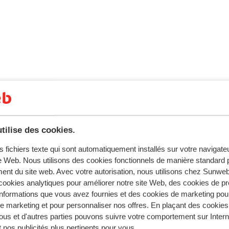
pagne est Madrid.
tilise des cookies.
lage horaire entre L'Espagne et la France, sauf sur les îles Can
s fichiers texte qui sont automatiquement installés sur votre navigat
te Web. Nous utilisons des cookies fonctionnels de manière standard p
ent du site web. Avec votre autorisation, nous utilisons chez Sun
 est l’espagnol.
ookies analytiques pour améliorer notre site Web, des cookies de p
nformations que vous avez fournies et des cookies de marketing pou
 marketing et pour personnaliser nos offres. En plaçant des cookies
ous et d'autres parties pouvons suivre votre comportement sur Intern
e est l’euro. Il est possible de payer par carte bancaire en E
 nos publicités plus pertinents pour vous.