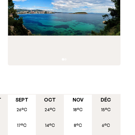
T
SEPT
OCT
NOV
DÉC
26°C
24°C
18°C
15°C
17°C
14°C
8°C
6°C