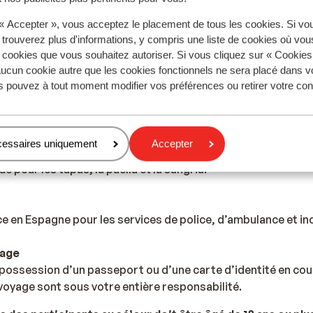
 « Accepter », vous acceptez le placement de tous les cookies. Si vo
 trouverez plus d'informations, y compris une liste de cookies où vo
Espagne de donner 5% à 10% de pourboires.
s cookies que vous souhaitez autoriser. Si vous cliquez sur « Cookie
ucun cookie autre que les cookies fonctionnels ne sera placé dans v
s pouvez à tout moment modifier vos préférences ou retirer votre c
ité des pays en Europe, la tension varie entre 220 et 240 V
ptateur n'est pas nécessaire.
cessaires uniquement
Accepter
 pour les tapas, la paella et la sangria.
 en Espagne pour les services de police, d’ambulance et ince
yage
possession d’un passeport ou d’une carte d’identité en cour
oyage sont sous votre entière responsabilité.