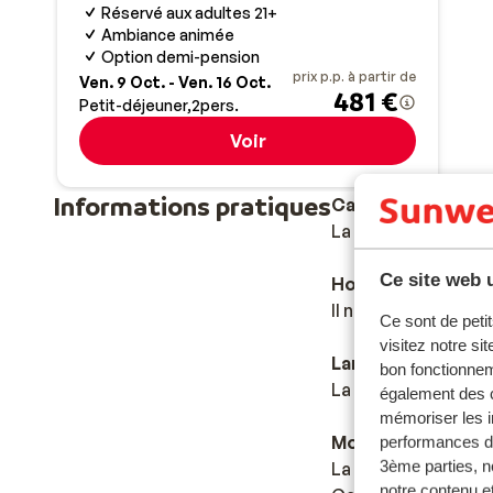
Réservé aux adultes 21+
Ambiance animée
Option demi-pension
prix p.p. à partir de
Ven. 9 Oct. - Ven. 16 Oct.
481 €
Petit-déjeuner
2
pers.
Voir
Informations pratiques
Capitale
La capitale de l’Es
Ce site web u
Horaires
Il n'y a pas de déca
Ce sont de petit
visitez notre si
Langue
bon fonctionnem
La langue officielle
également des c
mémoriser les i
Monnaie
performances de
3ème parties, n
La monnaie officiell
notre contenu et