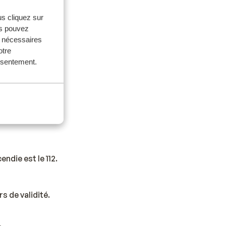
us cliquez sur
us pouvez
s nécessaires
otre
onsentement.
. Un
ndie est le 112.
s de validité.