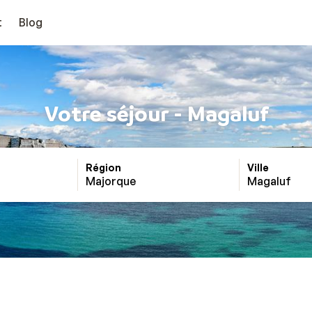
t
Blog
Votre séjour - Magaluf
Région
Ville
Majorque
Magaluf