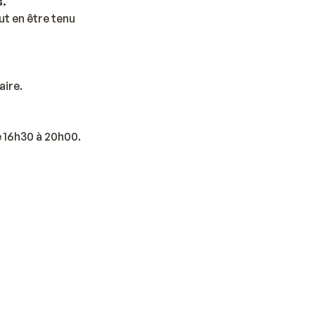
s.
t en être tenu
aire.
e 16h30 à 20h00.