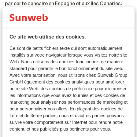
par carte bancaire en Espagne et aux îles Canaries.
Pourboires
Il est habituel en Espagne de donner 5% à 10% de
pourboires.
Ce site web utilise des cookies.
Norme électrique
Ce sont de petits fichiers texte qui sont automatiquement
Comme dans la majorité des pays en Europe, la tension
installés sur votre navigateur lorsque vous visitez notre site
varie entre 220 et 240 V. Un
Web. Nous utilisons des cookies fonctionnels de manière
standard pour garantir le bon fonctionnement du site web.
transformateur/adaptateur n'est pas nécessaire.
Avec votre autorisation, nous utilisons chez Sunweb Group
GmbH également des cookies analytiques pour améliorer
Alimentation
notre site Web, des cookies de préférence pour mémoriser
L'Espagne est connue pour les tapas, la paella et la
les informations que vous avez fournies et des cookies de
sangria.
marketing pour analyser nos performances de marketing et
pour personnaliser nos offres. En plaçant des cookies de
Numéro d’urgence
1ère et de 3ème parties, nous et d'autres parties pouvons
Le numéro d’urgence en Espagne pour les services de
suivre votre comportement sur Internet pour rendre notre
police, d’ambulance et incendie est le 112.
contenu et nos publicités plus pertinents pour vous.