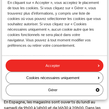
En cliquant sur « Accepter », vous acceptez le placement
Documents de voyage
de tous les cookies. Si vous cliquez sur « Gérer », vous
Vous devez être en possession d’un passeport ou
trouverez plus d'informations, y compris une liste de
d’une carte d’identité en cours de validité. Vos
cookies où vous pouvez sélectionner les cookies que vous
documents de voyage sont sous votre entière
souhaitez autoriser. Si vous cliquez sur « Cookies
responsabilité.
nécessaires uniquement », aucun cookie autre que les
cookies fonctionnels ne sera placé dans votre
Attention : au moins des participants au séjour doit
navigateur. Vous pouvez à tout moment modifier vos
être âgé de 18 ans ou plus.
préférences ou retirer votre consentement.
Voyager avec les bons documents relève de votre
responsabilité. Sunweb ne peut en être tenu
responsable.
Accepter
Vaccination
Cookies nécessaires uniquement
Pour les voyageurs à destination de l’Espagne, aucune
vaccination n’est nécessaire.
Gérer
Horaires d’ouverture des magasins
En Espagne, les magasins sont ouverts du lundi au
samedi de 9h00 à 14h00 et de 16h30 à 20h00. Dans les