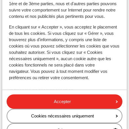
françaises.
1ère et de 3ème parties, nous et d'autres parties pouvons
suivre votre comportement sur Internet pour rendre notre
* Dans certaines villes, il est obligatoire d'avoir un
contenu et nos publicités plus pertinents pour vous.
autocollant environnemental. Si vous roulez sur le
périphérique parisien, il faudra vous munir d’un
En cliquant sur « Accepter », vous acceptez le placement
autocollant environnemental. Vous pouvez la
de tous les cookies. Si vous cliquez sur « Gérer », vous
commander en ligne, ici : https://www.certificat-
trouverez plus d'informations, y compris une liste de
air.gouv.fr/fr/. Si vous ne recevez pas à temps votre
cookies où vous pouvez sélectionner les cookies que vous
souhaitez autoriser. Si vous cliquez sur « Cookies
vignette, la police française recommande de vous
nécessaires uniquement », aucun cookie autre que les
munir du formulaire de demande de vignette.
cookies fonctionnels ne sera placé dans votre
* En France, il est obligatoire d'avoir les éléments
navigateur. Vous pouvez à tout moment modifier vos
préférences ou retirer votre consentement.
suivants dans la voiture :
- Un triangle de présignalisation
- Un gilet de sécurité avec bandes réfléchissante
Accepter
Le conducteur doit porter le gilet lorsqu'il quitte la
Cookies nécessaires uniquement
voiture le long de la route en dehors des
agglomérations en cas de panne ou d'accident. (Les