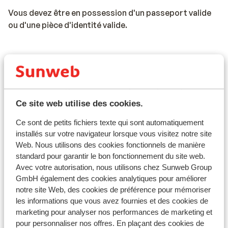
Vous devez être en possession d'un passeport valide
ou d'une pièce d'identité valide.
Numéro d'urgence :
Le numéro d'urgence en France pour la police,
l'ambulance et les pompiers est le 112.
Ce site web utilise des cookies.
Ce sont de petits fichiers texte qui sont automatiquement
installés sur votre navigateur lorsque vous visitez notre site
Voyage en voiture en France :
Web. Nous utilisons des cookies fonctionnels de manière
standard pour garantir le bon fonctionnement du site web.
* La vitesse maximale sur les autoroutes est de 130
Avec votre autorisation, nous utilisons chez Sunweb Group
km/h. La vitesse maximale pour les conducteurs
GmbH également des cookies analytiques pour améliorer
titulaires d'un permis de conduire depuis moins de 2
notre site Web, des cookies de préférence pour mémoriser
ans est de 110 km/h.
les informations que vous avez fournies et des cookies de
marketing pour analyser nos performances de marketing et
* Il y a des péages sur la plupart des autoroutes
pour personnaliser nos offres. En plaçant des cookies de