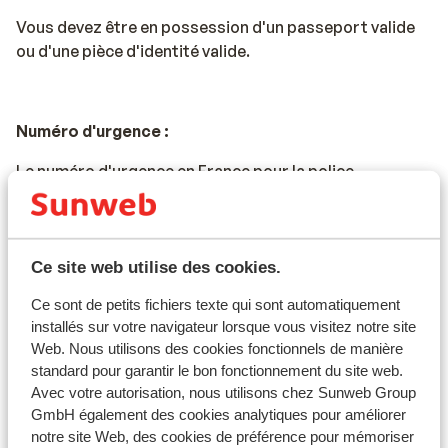
Vous devez être en possession d'un passeport valide
ou d'une pièce d'identité valide.
Numéro d'urgence :
Le numéro d'urgence en France pour la police,
l'ambulance et les pompiers est le 112.
Ce site web utilise des cookies.
Voyage en voiture en France :
Ce sont de petits fichiers texte qui sont automatiquement
* La vitesse maximale sur les autoroutes est de 130
installés sur votre navigateur lorsque vous visitez notre site
km/h. La vitesse maximale pour les conducteurs
Web. Nous utilisons des cookies fonctionnels de manière
titulaires d'un permis de conduire depuis moins de 2
standard pour garantir le bon fonctionnement du site web.
ans est de 110 km/h.
Avec votre autorisation, nous utilisons chez Sunweb Group
GmbH également des cookies analytiques pour améliorer
* Il y a des péages sur la plupart des autoroutes
notre site Web, des cookies de préférence pour mémoriser