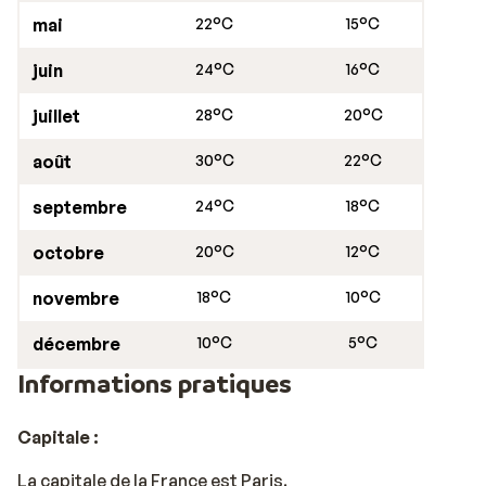
agréables tels que la célèbre promenade « cours
mai
22°C
15°C
Mirabeau », et la vieille ville. Aix-en-Provence se
caractérise par la montagne Sainte-Victoire, qui est le
juin
24°C
16°C
sujet de près de 80 œuvres du peintre français Paul
juillet
28°C
20°C
Cézanne. Il y a un marché provençal deux fois par
semaine à travers la ville depuis le cours Mirabeau, où
août
30°C
22°C
vous trouverez la meilleure huile d’olive, des fruits et
légumes frais, ainsi que des souvenirs à rapporter. Si
septembre
24°C
18°C
vous aimez les jolis marchés, ne manquez pas celui-là !
octobre
20°C
12°C
novembre
18°C
10°C
décembre
10°C
5°C
Informations pratiques
Capitale :
La capitale de la France est Paris.