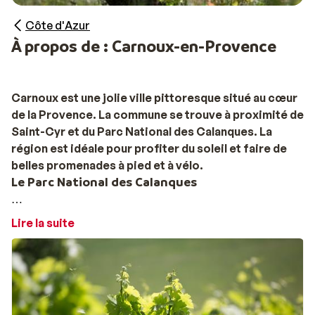
Côte d'Azur
À propos de : Carnoux-en-Provence
Carnoux est une jolie ville pittoresque situé au cœur
de la Provence. La commune se trouve à proximité de
Saint-Cyr et du Parc National des Calanques. La
région est idéale pour profiter du soleil et faire de
belles promenades à pied et à vélo.
Le Parc National des Calanques
Les Calanques sont une réserve naturelle composée
Lire la suite
d'un magnifique paysage de falaises accidentées, de
forêts de pins et de roches calcaires. Le domaine est
de 8 500 hectares et s'étend sur Marseille, Cassis et La
Ciotat. Le parc naturel est surtout connu pour ses
superbes criques dans les falaises, et le château d'If,