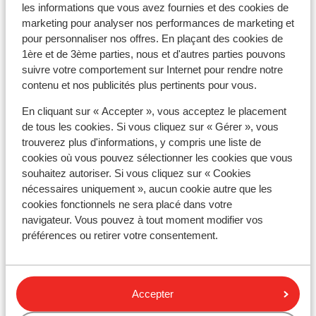
françaises.
les informations que vous avez fournies et des cookies de
marketing pour analyser nos performances de marketing et
* Dans certaines villes, il est obligatoire d'avoir un
pour personnaliser nos offres. En plaçant des cookies de
autocollant environnemental. Si vous roulez sur le
1ère et de 3ème parties, nous et d'autres parties pouvons
périphérique parisien, il faudra vous munir d’un
suivre votre comportement sur Internet pour rendre notre
autocollant environnemental. Vous pouvez la
contenu et nos publicités plus pertinents pour vous.
commander en ligne, ici : https://www.certificat-
En cliquant sur « Accepter », vous acceptez le placement
air.gouv.fr/fr/. Si vous ne recevez pas à temps votre
de tous les cookies. Si vous cliquez sur « Gérer », vous
vignette, la police française recommande de vous
trouverez plus d'informations, y compris une liste de
munir du formulaire de demande de vignette.
cookies où vous pouvez sélectionner les cookies que vous
souhaitez autoriser. Si vous cliquez sur « Cookies
* En France, il est obligatoire d'avoir les éléments
nécessaires uniquement », aucun cookie autre que les
suivants dans la voiture :
cookies fonctionnels ne sera placé dans votre
navigateur. Vous pouvez à tout moment modifier vos
- Un triangle de présignalisation
préférences ou retirer votre consentement.
- Un gilet de sécurité avec bandes réfléchissante
Le conducteur doit porter le gilet lorsqu'il quitte la
Accepter
voiture le long de la route en dehors des
agglomérations en cas de panne ou d'accident. (Les