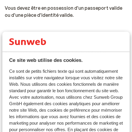
Vous devez être en possession d'un passeport valide
ou d'une pièce d'identité valide.
Numéro d'urgence :
Le numéro d'urgence en France pour la police,
l'ambulance et les pompiers est le 112.
Ce site web utilise des cookies.
Ce sont de petits fichiers texte qui sont automatiquement
installés sur votre navigateur lorsque vous visitez notre site
Voyage en voiture en France :
Web. Nous utilisons des cookies fonctionnels de manière
standard pour garantir le bon fonctionnement du site web.
* La vitesse maximale sur les autoroutes est de 130
Avec votre autorisation, nous utilisons chez Sunweb Group
km/h. La vitesse maximale pour les conducteurs
GmbH également des cookies analytiques pour améliorer
titulaires d'un permis de conduire depuis moins de 2
notre site Web, des cookies de préférence pour mémoriser
ans est de 110 km/h.
les informations que vous avez fournies et des cookies de
marketing pour analyser nos performances de marketing et
* Il y a des péages sur la plupart des autoroutes
pour personnaliser nos offres. En plaçant des cookies de