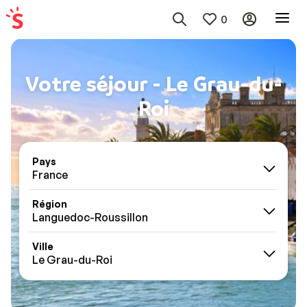
0
Votre séjour - Le Grau-du-
Roi
Pays
France
Région
Languedoc-Roussillon
Ville
Le Grau-du-Roi