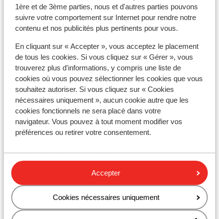
françaises.
1ère et de 3ème parties, nous et d'autres parties pouvons
suivre votre comportement sur Internet pour rendre notre
* Dans certaines villes, il est obligatoire d'avoir un
contenu et nos publicités plus pertinents pour vous.
autocollant environnemental. Si vous roulez sur le
périphérique parisien, il faudra vous munir d’un
En cliquant sur « Accepter », vous acceptez le placement
autocollant environnemental. Vous pouvez la
de tous les cookies. Si vous cliquez sur « Gérer », vous
commander en ligne, ici : https://www.certificat-
trouverez plus d'informations, y compris une liste de
cookies où vous pouvez sélectionner les cookies que vous
air.gouv.fr/fr/. Si vous ne recevez pas à temps votre
souhaitez autoriser. Si vous cliquez sur « Cookies
vignette, la police française recommande de vous
nécessaires uniquement », aucun cookie autre que les
munir du formulaire de demande de vignette.
cookies fonctionnels ne sera placé dans votre
navigateur. Vous pouvez à tout moment modifier vos
* En France, il est obligatoire d'avoir les éléments
préférences ou retirer votre consentement.
suivants dans la voiture :
- Un triangle de présignalisation
- Un gilet de sécurité avec bandes réfléchissante
Accepter
Le conducteur doit porter le gilet lorsqu'il quitte la
Cookies nécessaires uniquement
voiture le long de la route en dehors des
agglomérations en cas de panne ou d'accident. (Les