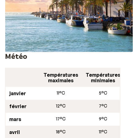
Météo
Températures
Températures
maximales
minimales
janvier
11°C
5°C
février
12°C
7°C
mars
17°C
9°C
avril
18°C
11°C