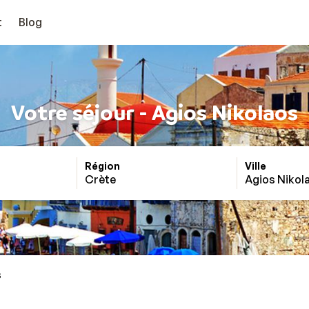
t
Blog
Votre séjour - Agios Nikolaos
Région
Ville
Crète
Agios Nikol
s