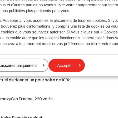
ènes.
ous et d'autres parties pouvons suivre votre comportement sur Intern
 nos publicités plus pertinents pour vous.
 « Accepter », vous acceptez le placement de tous les cookies. Si vo
plus qu'en France.
 trouverez plus d'informations, y compris une liste de cookies où vo
s cookies que vous souhaitez autoriser. Si vous cliquez sur « Cookie
ucun cookie autre que les cookies fonctionnels ne sera placé dans v
 est le grec. L’anglais et l’allemand sont aussi souvent compr
s pouvez à tout moment modifier vos préférences ou retirer votre c
ficielle est l'euro.
cessaires uniquement
Accepter
bituel de donner un pourboire de 10%
ême qu’en France, 220 volts.
 boire l'eau de robinet.