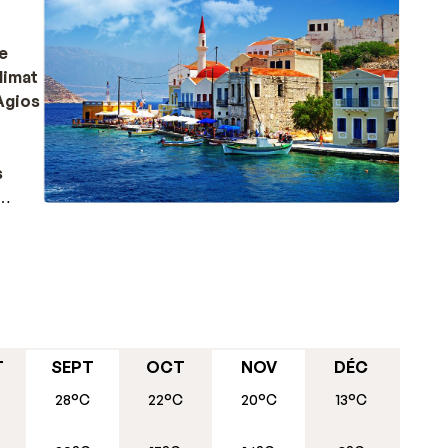
le
limat
 Agios
s
nous
appelé
de
re
T
SEPT
OCT
NOV
DÉC
lité,
28°C
22°C
20°C
13°C
ez
en