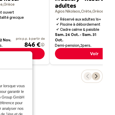
adultes
te
Grèce
Agios Nikolaos
Crète
Grèce
t ouvert
talité grecque
Réservé aux adultes 16+
Piscine à débordement
Cadre calme & paisible
prix
Sam. 24 Oct. - Sam. 31
prix p.p. à partir de
 2 Nov.
Oct.
846 €
s.
Demi-pension
2
pers.
Voir
Voir
eur lorsque vous
our garantir le
n formulaire par
web Group GmbH
mulaire
ici
.
référence pour
r analyser nos
 de 1ère et de