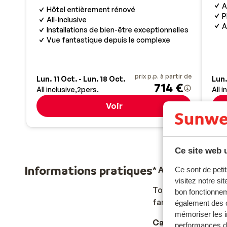
A
Hôtel entièrement rénové
P
All-inclusive
A
Installations de bien-être exceptionnelles
Vue fantastique depuis le complexe
prix p.p. à partir de
Lun. 11 Oct. - Lun. 18 Oct.
Lun.
714 €
All inclusive
2
pers.
All i
Voir
Ce site web u
Informations pratiques
* ATTENTION ! N
Ce sont de petit
visitez notre si
Tous les voyageurs 
bon fonctionnem
famille), minimum 2
également des c
mémoriser les i
Capitale :
performances de