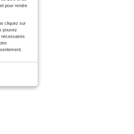
et pour rendre
us cliquez sur
us pouvez
s nécessaires
otre
is.
onsentement.