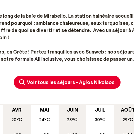
e long de la baie de Mirabello. La station balnéaire accueil
end pourquoi : ambiance chaleureuse, eaux turquoises, c
ffre de quoi se divertir et se détendre. Avec un séjour à
oin !
s, en Crète ! Partez tranquilles avec Sunweb : nos séjour
c notre
formule All Inclusive
, vous choisissez de passer un
sons sont en illimité). Si vous souhaitez partir
en famille
, 
nces scolaires
.
Voir tous les séjours - Agios Nikolaos
i, situé au centre de la ville, au pied des falaises. Autrefois 
éesse Athéna y prenait son bain. C'est un site historique où 
r faire une pause et boire un verre entre amis. Lors de vot
AVR
MAI
JUIN
JUIL
AOÛ
i profiter des nombreux évènements qu’organise la municipa
20°C
24°C
28°C
30°C
29°C
 vous vous demandez que visiter à Agios Nikolaos, vous pourr
r de jolies places ombragées. Parfait pour siroter un verre 