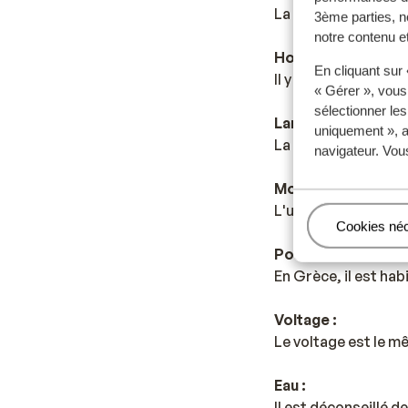
La capitale est Ath
3ème parties, n
notre contenu et
Horaire :
En cliquant sur
Il y a une heure de 
« Gérer », vous
sélectionner le
Langue :
uniquement », a
La langue officielle
navigateur. Vou
Monnaie :
L'unité monétaire of
Gérer
Cookies né
Pourboires :
En Grèce, il est ha
Voltage :
Le voltage est le m
Eau :
Il est déconseillé de