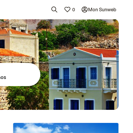
0
Mon Sunweb
aos