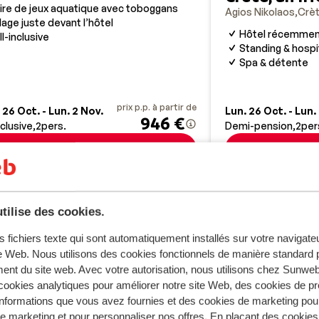
ire de jeux aquatique avec toboggans
Agios Nikolaos
Crè
lage juste devant l’hôtel
Hôtel récemmen
ll-inclusive
Standing & hospi
Spa & détente
prix p.p. à partir de
 26 Oct. - Lun. 2 Nov.
Lun. 26 Oct. - Lun.
946 €
nclusive
2
pers.
Demi-pension
2
per
Voir
tilise des cookies.
FORMATION IMPORTANTE *
s fichiers texte qui sont automatiquement installés sur votre navigat
te Web. Nous utilisons des cookies fonctionnels de manière standard p
doivent remplir le formulaire « Passenger Locator Form » (u
ent du site web. Avec votre autorisation, nous utilisons chez Sun
4 heures avant leur arrivée en Grèce. Vous trouverez ce for
ookies analytiques pour améliorer notre site Web, des cookies de p
nformations que vous avez fournies et des cookies de marketing pou
 marketing et pour personnaliser nos offres. En plaçant des cookies