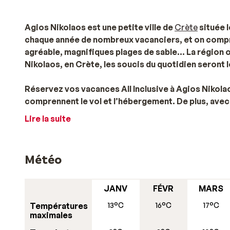
Agios Nikolaos est une petite ville de
Crète
située l
chaque année de nombreux vacanciers, et on compr
agréable, magnifiques plages de sable… La région o
Nikolaos, en Crète, les soucis du quotidien seront l
Réservez vos vacances All Inclusive à Agios Nikolao
comprennent le vol et l’hébergement. De plus, ave
séjour sans soucis (les repas sont inclus et les bois
Lire la suite
proposons également des séjours pendant les
vaca
Un séjour à Agios Nikolaos, à l’est de la Crète
Météo
Le point de repère de la ville est le petit lac Voulismen
« le bassin d’Artémis », les mythes racontent que la d
nombreux cafés et restaurants se succèdent. Idéal pou
JANV
FÉVR
MARS
séjour à Agios Nikolaos, en Crète, vous pourrez auss
Températures
13°C
16°C
17°C
tels que des pièces de théâtre, des expositions... Si
maximales
vous balader dans les rues étroites qui débouchent su