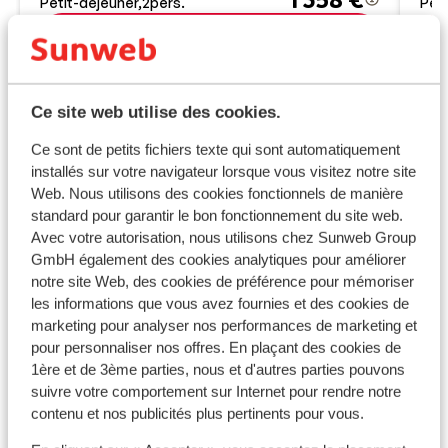
Petit-déjeuner
2
pers.
Peti
Voir
Ce site web utilise des cookies.
Ce sont de petits fichiers texte qui sont automatiquement
Informations pratiques
installés sur votre navigateur lorsque vous visitez notre site
Web. Nous utilisons des cookies fonctionnels de manière
* ATTENTION ! NFORMATION IMPORTANTE *
standard pour garantir le bon fonctionnement du site web.
Avec votre autorisation, nous utilisons chez Sunweb Group
Tous les voyageurs doivent remplir le formulaire «
GmbH également des cookies analytiques pour améliorer
Passenger Locator Form » (un formulaire par famille),
notre site Web, des cookies de préférence pour mémoriser
minimum 24 heures avant leur arrivée en Grèce. Vous
les informations que vous avez fournies et des cookies de
trouverez ce formulaire
ici
.
marketing pour analyser nos performances de marketing et
pour personnaliser nos offres. En plaçant des cookies de
Capitale :
1ère et de 3ème parties, nous et d'autres parties pouvons
La capitale est Athènes.
suivre votre comportement sur Internet pour rendre notre
contenu et nos publicités plus pertinents pour vous.
Horaire :