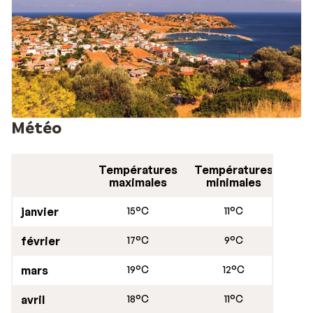
Météo
Températures
Températures
maximales
minimales
janvier
15°C
11°C
février
17°C
9°C
mars
19°C
12°C
avril
18°C
11°C