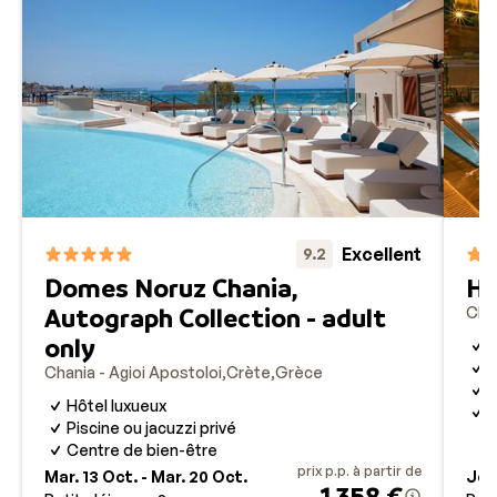
Excellent
9.2
Domes Noruz Chania,
Hô
Autograph Collection - adult
Chan
only
P
S
Chania - Agioi Apostoloi
Crète
Grèce
A
Hôtel luxueux
P
Piscine ou jacuzzi privé
Centre de bien-être
prix p.p. à partir de
Mar. 13 Oct. - Mar. 20 Oct.
Jeu.
1 358 €