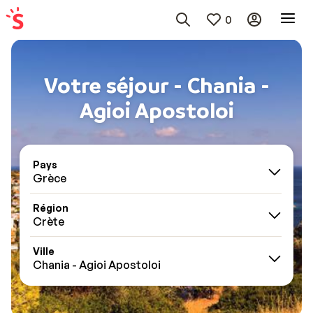
0
Votre séjour - Chania -
Agioi Apostoloi
Pays
Grèce
Région
Crète
Ville
Chania - Agioi Apostoloi