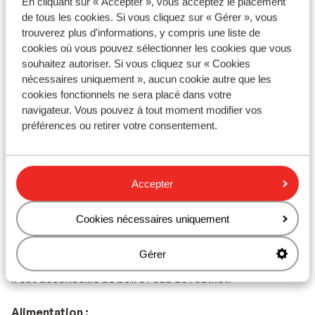
En cliquant sur « Accepter », vous acceptez le placement
Il y a une heure de plus qu'en France.
de tous les cookies. Si vous cliquez sur « Gérer », vous
trouverez plus d'informations, y compris une liste de
Langue :
cookies où vous pouvez sélectionner les cookies que vous
La langue officielle est le grec. L’anglais et l’allemand
souhaitez autoriser. Si vous cliquez sur « Cookies
sont aussi souvent compris.
nécessaires uniquement », aucun cookie autre que les
cookies fonctionnels ne sera placé dans votre
Monnaie :
navigateur. Vous pouvez à tout moment modifier vos
préférences ou retirer votre consentement.
L'unité monétaire officielle est l'euro.
Pourboires :
En Grèce, il est habituel de donner un pourboire de 10%
Accepter
Voltage :
Cookies nécessaires uniquement
Le voltage est le même qu’en France, 220 volts.
Gérer
Eau :
Il est déconseillé de boire l'eau de robinet.
Alimentation :