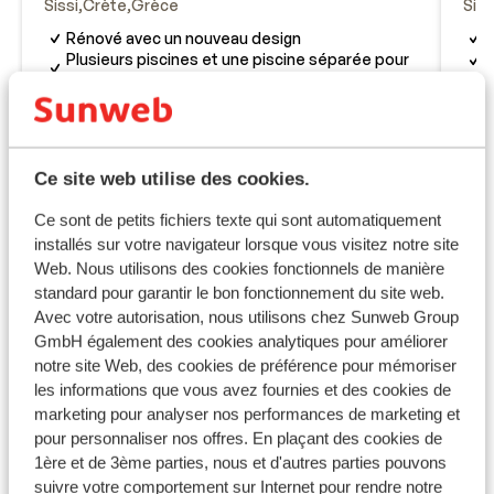
Sissi
Crète
Grèce
Siss
Rénové avec un nouveau design
R
Plusieurs piscines et une piscine séparée pour
P
enfants
D
Suites avec piscine privée
D
En bord de mer, à quelques pas de la plage
p
prix p.p. à partir de
Mar. 13 Oct. - Mar. 20 Oct.
Mar.
573 €
Petit-déjeuner
2
pers.
Peti
Ce site web utilise des cookies.
Voir
Ce sont de petits fichiers texte qui sont automatiquement
installés sur votre navigateur lorsque vous visitez notre site
Web. Nous utilisons des cookies fonctionnels de manière
standard pour garantir le bon fonctionnement du site web.
Avec votre autorisation, nous utilisons chez Sunweb Group
Informations pratiques
GmbH également des cookies analytiques pour améliorer
notre site Web, des cookies de préférence pour mémoriser
les informations que vous avez fournies et des cookies de
* ATTENTION ! NFORMATION IMPORTANTE *
marketing pour analyser nos performances de marketing et
pour personnaliser nos offres. En plaçant des cookies de
Tous les voyageurs doivent remplir le formulaire «
1ère et de 3ème parties, nous et d'autres parties pouvons
Passenger Locator Form » (un formulaire par famille),
suivre votre comportement sur Internet pour rendre notre