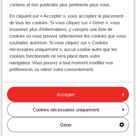
minimum 24 heures avant leur arrivée en Grèce. Vous
contenu et nos publicités plus pertinents pour vous.
trouverez ce formulaire
ici
.
En cliquant sur « Accepter », vous acceptez le placement
Capitale :
de tous les cookies. Si vous cliquez sur « Gérer », vous
La capitale est Athènes.
trouverez plus d'informations, y compris une liste de
cookies où vous pouvez sélectionner les cookies que vous
Horaire :
souhaitez autoriser. Si vous cliquez sur « Cookies
Il y a une heure de plus qu'en France.
nécessaires uniquement », aucun cookie autre que les
cookies fonctionnels ne sera placé dans votre
navigateur. Vous pouvez à tout moment modifier vos
Langue :
préférences ou retirer votre consentement.
La langue officielle est le grec. L’anglais et l’allemand
sont aussi souvent compris.
Monnaie :
Accepter
L'unité monétaire officielle est l'euro.
Cookies nécessaires uniquement
Pourboires :
En Grèce, il est habituel de donner un pourboire de 10%
Gérer