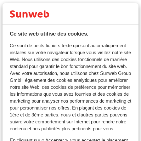
* ATTENTION ! NFORMATION IMPORTANTE *
Tous les voyageurs doivent remplir le formulaire «
Passenger Locator Form » (un formulaire par famille),
minimum 24 heures avant leur arrivée en Grèce. Vous
Ce site web utilise des cookies.
trouverez ce formulaire
ici
.
Ce sont de petits fichiers texte qui sont automatiquement
installés sur votre navigateur lorsque vous visitez notre site
Capitale :
Web. Nous utilisons des cookies fonctionnels de manière
La capitale est Athènes.
standard pour garantir le bon fonctionnement du site web.
Avec votre autorisation, nous utilisons chez Sunweb Group
Horaire :
GmbH également des cookies analytiques pour améliorer
Il y a une heure de plus qu'en France.
notre site Web, des cookies de préférence pour mémoriser
les informations que vous avez fournies et des cookies de
Langue :
marketing pour analyser nos performances de marketing et
La langue officielle est le grec. L’anglais et l’allemand
pour personnaliser nos offres. En plaçant des cookies de
sont aussi souvent compris.
1ère et de 3ème parties, nous et d'autres parties pouvons
suivre votre comportement sur Internet pour rendre notre
Monnaie :
contenu et nos publicités plus pertinents pour vous.
L'unité monétaire officielle est l'euro.
En cliquant sur « Accepter », vous acceptez le placement