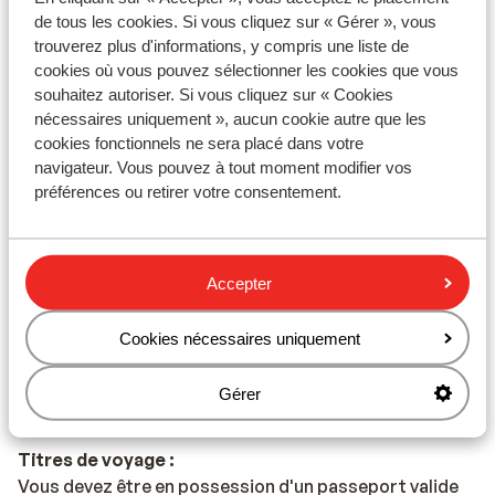
de tous les cookies. Si vous cliquez sur « Gérer », vous
Pourboires :
trouverez plus d'informations, y compris une liste de
En Grèce, il est habituel de donner un pourboire de 10%
cookies où vous pouvez sélectionner les cookies que vous
souhaitez autoriser. Si vous cliquez sur « Cookies
Voltage :
nécessaires uniquement », aucun cookie autre que les
Le voltage est le même qu’en France, 220 volts.
cookies fonctionnels ne sera placé dans votre
navigateur. Vous pouvez à tout moment modifier vos
préférences ou retirer votre consentement.
Eau :
Il est déconseillé de boire l'eau de robinet.
Alimentation :
Accepter
Les plats typiques sont le Souvlaki, le Tzatziki et la
Mousaka.
Cookies nécessaires uniquement
Réseau :
Gérer
Votre téléphone portable fonctionne en Grèce.
Titres de voyage :
Vous devez être en possession d'un passeport valide