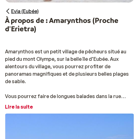
Evia (Eubée)
À propos de : Amarynthos (Proche
d'Erietra)
Amarynthos est un petit village de pêcheurs situé au
pied du mont Olympe, sur la belle île d’Eubée. Aux
alentours du village, vous pourrez profiter de
panoramas magnifiques et de plusieurs belles plages
de sable.
Vous pourrez faire de longues balades dans la rue
principale du village, où vous trouverez de nombreux
Lire la suite
commerces. Une petite pause sera ensuite bienvenue,
sur une agréable terrasse ombragée ou dans un des
restaurants ou tavernes, où vous dégusterez de
délicieux plats à base de poissons, qui ont d’ailleurs