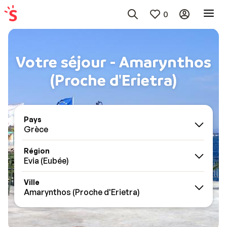
0
Votre séjour - Amarynthos
(Proche d'Erietra)
Pays
Grèce
Région
Evia (Eubée)
Ville
Amarynthos (Proche d'Erietra)