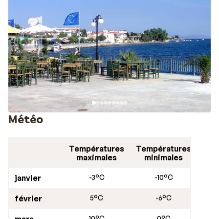
fait la réputation du village. Ne manquez pas de visiter
les églises et monastères byzantins, la cathédrale et
les nombreux bâtiments anciens.
Météo
Températures
Températures
maximales
minimales
janvier
-3°C
-10°C
février
5°C
-6°C
10°C
0°C