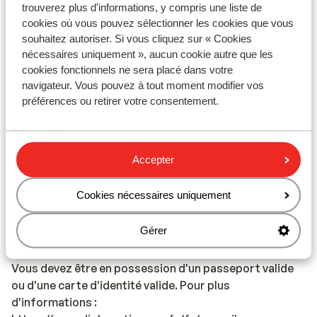
trouverez plus d'informations, y compris une liste de
cookies où vous pouvez sélectionner les cookies que vous
Voltage :
souhaitez autoriser. Si vous cliquez sur « Cookies
Le voltage est le même qu’en France, 220 volts.
nécessaires uniquement », aucun cookie autre que les
cookies fonctionnels ne sera placé dans votre
Eau :
navigateur. Vous pouvez à tout moment modifier vos
Il est déconseillé de boire l'eau de robinet.
préférences ou retirer votre consentement.
Alimentation :
Les plats typiques sont le Souvlaki, le Tzatziki et la
Accepter
Mousaka.
Cookies nécessaires uniquement
Réseau :
Votre téléphone portable fonctionne en Grèce.
Gérer
Titres de voyage :
Vous devez être en possession d'un passeport valide
ou d'une carte d'identité valide. Pour plus
d'informations :