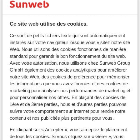
Passenger Locator Form » (un formulaire par famille),
minimum 24 heures avant leur arrivée en Grèce. Vous
trouverez ce formulaire
ici
.
Ce site web utilise des cookies.
Capitale :
Ce sont de petits fichiers texte qui sont automatiquement
La capitale est Athènes.
installés sur votre navigateur lorsque vous visitez notre site
Web. Nous utilisons des cookies fonctionnels de manière
Horaire :
standard pour garantir le bon fonctionnement du site web.
Il y a une heure de plus qu'en France.
Avec votre autorisation, nous utilisons chez Sunweb Group
GmbH également des cookies analytiques pour améliorer
notre site Web, des cookies de préférence pour mémoriser
Langue :
les informations que vous avez fournies et des cookies de
La langue officielle est le grec. L’anglais et l’allemand
marketing pour analyser nos performances de marketing et
sont aussi souvent compris.
pour personnaliser nos offres. En plaçant des cookies de
1ère et de 3ème parties, nous et d'autres parties pouvons
Monnaie :
suivre votre comportement sur Internet pour rendre notre
L'unité monétaire officielle est l'euro.
contenu et nos publicités plus pertinents pour vous.
En cliquant sur « Accepter », vous acceptez le placement
Pourboires :
de tous les cookies. Si vous cliquez sur « Gérer », vous
En Grèce, il est habituel de donner un pourboire de 10%