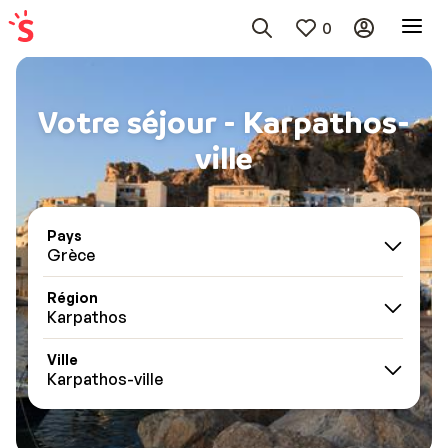
0
Votre séjour - Karpathos-
ville
Pays
Grèce
Région
Karpathos
Ville
Karpathos-ville