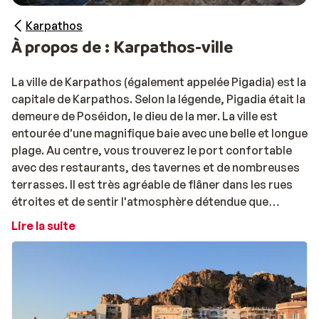
Karpathos
À propos de : Karpathos-ville
La ville de Karpathos (également appelée Pigadia) est la
capitale de Karpathos. Selon la légende, Pigadia était la
demeure de Poséidon, le dieu de la mer. La ville est
entourée d'une magnifique baie avec une belle et longue
plage. Au centre, vous trouverez le port confortable
avec des restaurants, des tavernes et de nombreuses
terrasses. Il est très agréable de flâner dans les rues
étroites et de sentir l'atmosphère détendue que
dégage l'île. Si vous partez pour une journée de
Lire la suite
découverte, alors les villes d'Olympos, Mesochori,
Othos et Voloda ne devraient certainement pas
manquer à votre liste !