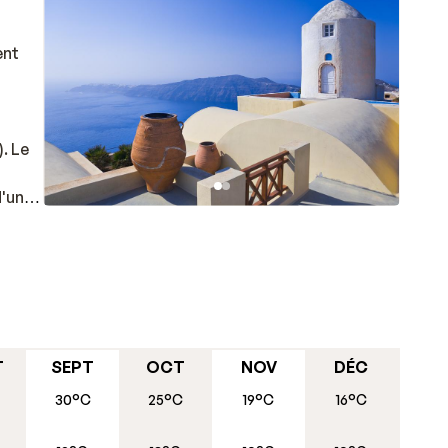
ent
. Le
d'un
au
ont époustouflantes.
ques
pour
T
SEPT
OCT
NOV
DÉC
30°C
25°C
19°C
16°C
nt
 très