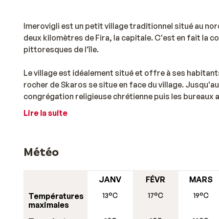
Imerovigli est un petit village traditionnel situé au n
deux kilomètres de Fira, la capitale. C'est en fait la c
pittoresques de l'île.
Le village est idéalement situé et offre à ses habitan
rocher de Skaros se situe en face du village. Jusqu'a
congrégation religieuse chrétienne puis les bureaux ad
tremblement de terre. Il ne reste aujourd'hui que que
Lire la suite
XIIIème siècle n'avait jamais été conquis. Une route rel
On trouve de nombreux restaurants dans les environ
Météo
que beaucoup de couples viennent du monde entier pour
maisons cubiques et d'un blanc immaculé font contrast
les amateurs de belles photographies.
JANV
FÉVR
MARS
Températures
13°C
17°C
19°C
Pour ceux qui veulent visiter les environs lors de leur s
maximales
tout près d'Imerovigli. Perchée sur une falaise à une 