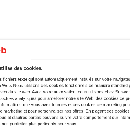
tilise des cookies.
s fichiers texte qui sont automatiquement installés sur votre navigat
te Web. Nous utilisons des cookies fonctionnels de manière standard p
ent du site web. Avec votre autorisation, nous utilisons chez Sun
ookies analytiques pour améliorer notre site Web, des cookies de p
FORMATION IMPORTANTE *
nformations que vous avez fournies et des cookies de marketing pou
 marketing et pour personnaliser nos offres. En plaçant des cookies
doivent remplir le formulaire « Passenger Locator Form » (u
ous et d'autres parties pouvons suivre votre comportement sur Intern
4 heures avant leur arrivée en Grèce. Vous trouverez ce for
 nos publicités plus pertinents pour vous.