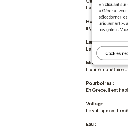
Capitale :
En cliquant sur
La capitale est Ath
« Gérer », vous
sélectionner le
Horaire :
uniquement », a
Il y a une heure de 
navigateur. Vou
Langue :
La langue officielle
Gérer
Cookies né
Monnaie :
L'unité monétaire of
Pourboires :
En Grèce, il est ha
Voltage :
Le voltage est le m
Eau :