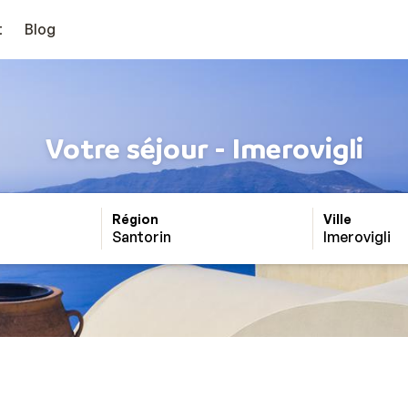
t
Blog
Votre séjour - Imerovigli
Région
Ville
Santorin
Imerovigli