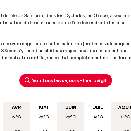
ord de l'île de Santorin, dans les Cyclades, en Grèce, à seulem
ontinuation de Fira, et sans doute l'un des endroits les plus
ts une vue magnifique sur les caldeiras (cratères volcaniques)
u XXème s'y tenait un château majestueux où résidaient une
ministratifs de l'île, mais il fut complètement détruit lors 
lques vestiges. La légende raconte que ce château construit 
ie le rocher au village, et les vues qu'elle offre sur la mer s
Voir tous les séjours - Imerovigli
s, ainsi que des paysages et des panoramas tellement magi
 s'y marier ou y passer leur lune de miel. Imerovigli et ses
e avec le bleu profond de la mer Égée. L'endroit est idéal 
AVR
MAI
JUIN
JUIL
AOÛ
19°C
25°C
28°C
36°C
33°C
éjour Imerovigli, Fira est une petite ville attractive et vraime
hauteur de 260 mètres, elle permet aux visiteurs de jouir d'un