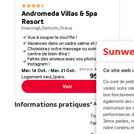
Andromeda Villas & Spa
Resort
Imerovigli
Santorin
Grèce
Vue à couper le souffle !
Vacances dans un cadre calme et luxueux
Choisissez votre massage ou soin au
centre de bien-être !
Faites des envieux avec vos photos
Instagram !
prix p.p. à partir de
Ce site web u
Mer. 14 Oct. - Mer. 21 Oct.
952 €
Logement seul
2
pers.
Ce sont de petit
Voir
visitez notre si
bon fonctionnem
également des c
Informations pratiques
* ATTENTION ! N
mémoriser les i
performances de
Tous les voyageurs 
3ème parties, n
famille), minimum 2
notre contenu et