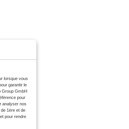
eur lorsque vous
our garantir le
web Group GmbH
référence pour
r analyser nos
 de 1ère et de
n formulaire par
et pour rendre
mulaire
ici
.