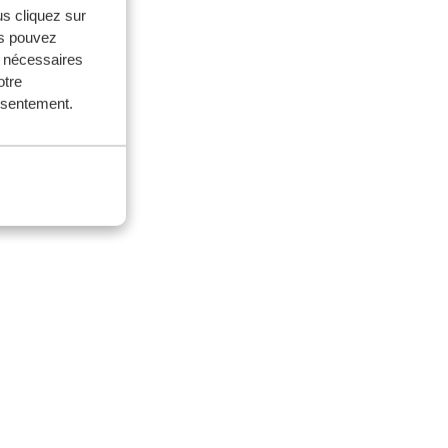
us cliquez sur
us pouvez
s nécessaires
otre
onsentement.
is.