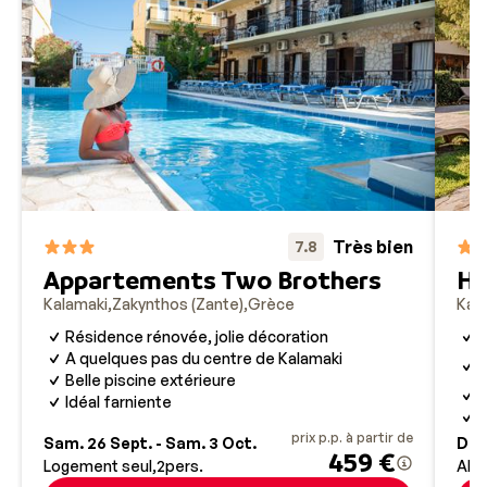
Très bien
7.8
Appartements Two Brothers
Hô
Kalamaki
Zakynthos (Zante)
Grèce
Kal
Résidence rénovée, jolie décoration
B
A
A quelques pas du centre de Kalamaki
K
Belle piscine extérieure
J
Idéal farniente
I
prix p.p. à partir de
Sam. 26 Sept. - Sam. 3 Oct.
Dim.
459 €
Logement seul
2
pers.
All 