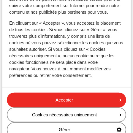
suivre votre comportement sur Internet pour rendre notre
Langue :
contenu et nos publicités plus pertinents pour vous.
La langue officielle est le grec. L’anglais et l’allemand
En cliquant sur « Accepter », vous acceptez le placement
sont aussi souvent compris.
de tous les cookies. Si vous cliquez sur « Gérer », vous
trouverez plus d'informations, y compris une liste de
Monnaie :
cookies où vous pouvez sélectionner les cookies que vous
L'unité monétaire officielle est l'euro.
souhaitez autoriser. Si vous cliquez sur « Cookies
nécessaires uniquement », aucun cookie autre que les
Pourboires :
cookies fonctionnels ne sera placé dans votre
En Grèce, il est habituel de donner un pourboire de 10%
navigateur. Vous pouvez à tout moment modifier vos
préférences ou retirer votre consentement.
Voltage :
Le voltage est le même qu’en France, 220 volts.
Accepter
Eau :
Il est déconseillé de boire l'eau de robinet.
Cookies nécessaires uniquement
Alimentation :
Gérer
Les plats typiques sont le Souvlaki, le Tzatziki et la