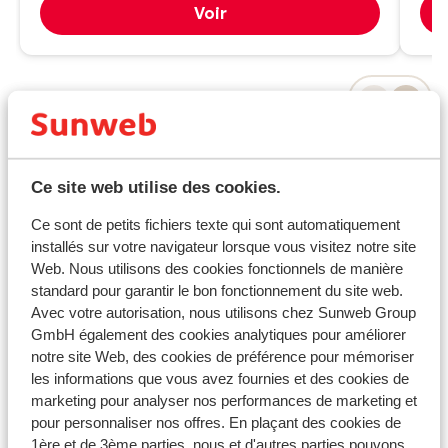
Voir
Informations pratiques
Ce site web utilise des cookies.
* ATTENTION ! NFORMATION IMPORTANTE *
Ce sont de petits fichiers texte qui sont automatiquement
Tous les voyageurs doivent remplir le formulaire «
installés sur votre navigateur lorsque vous visitez notre site
Passenger Locator Form » (un formulaire par famille),
Web. Nous utilisons des cookies fonctionnels de manière
minimum 24 heures avant leur arrivée en Grèce. Vous
standard pour garantir le bon fonctionnement du site web.
trouverez ce formulaire
ici
.
Avec votre autorisation, nous utilisons chez Sunweb Group
GmbH également des cookies analytiques pour améliorer
Capitale :
notre site Web, des cookies de préférence pour mémoriser
La capitale est Athènes.
les informations que vous avez fournies et des cookies de
marketing pour analyser nos performances de marketing et
Horaire :
pour personnaliser nos offres. En plaçant des cookies de
Il y a une heure de plus qu'en France.
1ère et de 3ème parties, nous et d'autres parties pouvons