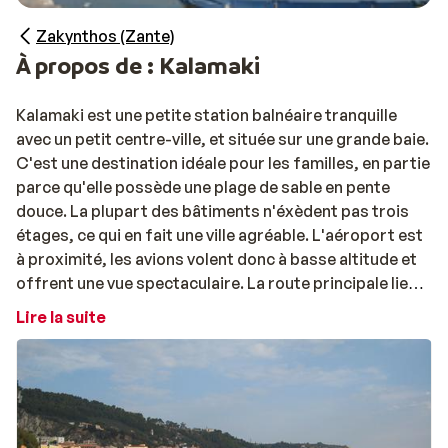
Zakynthos (Zante)
À propos de : Kalamaki
Kalamaki est une petite station balnéaire tranquille
avec un petit centre-ville, et située sur une grande baie.
C'est une destination idéale pour les familles, en partie
parce qu'elle possède une plage de sable en pente
douce. La plupart des bâtiments n'éxèdent pas trois
étages, ce qui en fait une ville agréable. L'aéroport est
à proximité, les avions volent donc à basse altitude et
offrent une vue spectaculaire. La route principale lie
Kalamaki à la ville de
Laganas
(environ 3 km), facilement
Lire la suite
accessible en bus ou en taxi. La capitale de l'île,
Zakynthos
(Zante), est à environ 6 kilomètres.