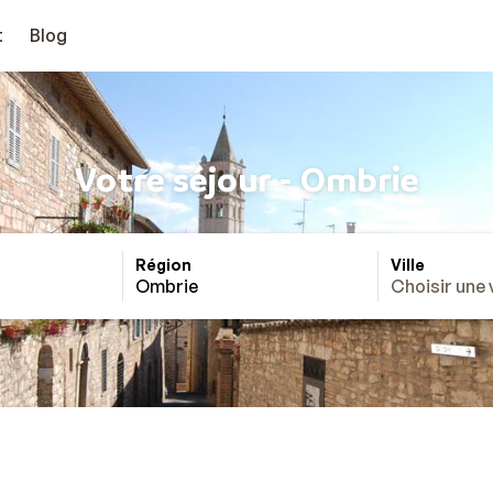
t
Blog
Votre séjour - Ombrie
Région
Ville
Ombrie
Choisir une v