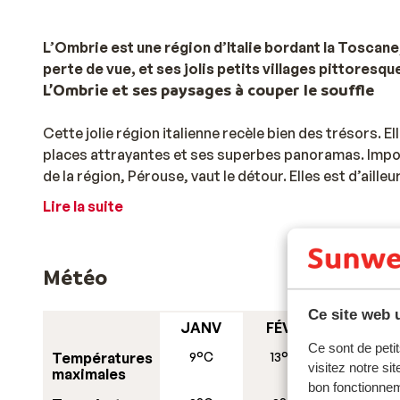
L’Ombrie est une région d’Italie bordant la Toscane
perte de vue, et ses jolis petits villages pittoresques
L’Ombrie et ses paysages à couper le souffle
Cette jolie région italienne recèle bien des trésors. 
places attrayantes et ses superbes panoramas. Imposs
de la région, Pérouse, vaut le détour. Elles est d’ail
Vous pourrez vous balader dans les rues escarpées et 
Lire la suite
manquez pas de visiter la belle église, et de manger 
possède une célèbre de fontaine vieille de plusieurs 
commerciale. Les autres villes à découvrir lors de vo
Météo
Bien sûr, lors de vacances en Ombrie, vous aurez bien 
Ce site web u
d’une découverte de la région à scooter ou d’un plong
JANV
FÉVR
MARS
bataille de Trasimène, au cours de laquelle Hannibal 
Ce sont de petit
Températures
9°C
13°C
15°C
d’autres villes d’Italie, nous vous recommandons Ro
visitez notre si
maximales
bon fonctionnem
Un séjour unique en Ombrie