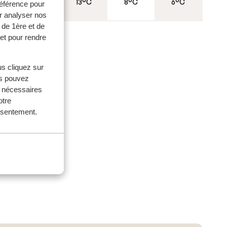
14°C
13°C
8°C
6°C
référence pour
r analyser nos
s, les
 de 1ère et de
z-
et pour rendre
us cliquez sur
us pouvez
s nécessaires
 cours
otre
r sa
onsentement.