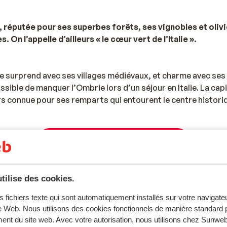
, réputée pour ses superbes forêts, ses vignobles et olivi
. On l’appelle d’ailleurs « le cœur vert de l’Italie ».
Elle surprend avec ses villages médiévaux, et charme avec ses
ible de manquer l’Ombrie lors d’un séjour en Italie. La capi
leurs connue pour ses remparts qui entourent le centre histori
vous imprégner de l’atmosphère typique italienne de la ville
une glace sur la Piazza IV Novembre. Cette magnifique place
siècles. Vous pourrez également faire du shopping dans la ru
Voir tous les séjours - Ombrie
s vacances sont Spello, Assise et Passignano sul Trasimeno.
d’autres choses à faire que de visiter des villes. Que diriez
tilise des cookies.
eon dans le célèbre lac Trasimène ? Le lac est connu pour la
AVR
MAI
JUIN
JUIL
AOÛ
Barca infligea une défaite aux romains. Si vous souhaitez déc
s fichiers texte qui sont automatiquement installés sur votre navigat
17°C
22°C
31°C
34°C
34°C
me !
te Web. Nous utilisons des cookies fonctionnels de manière standard p
ent du site web. Avec votre autorisation, nous utilisons chez Sun