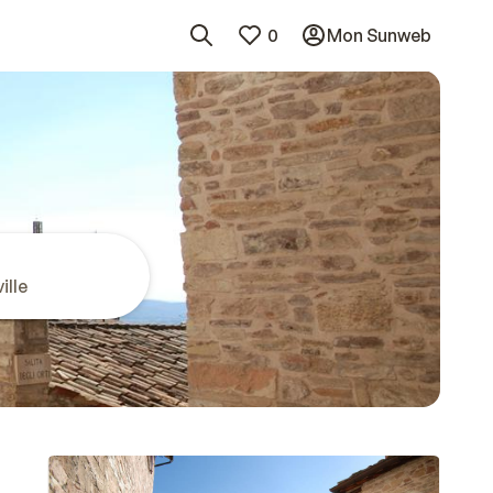
0
Mon Sunweb
ille