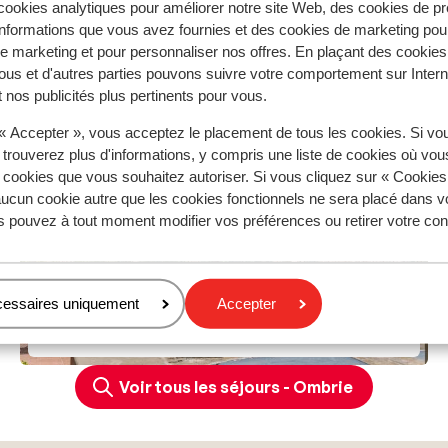
5°C
9°C
16°C
17°C
19°C
ookies analytiques pour améliorer notre site Web, des cookies de p
nformations que vous avez fournies et des cookies de marketing pou
soit plus petite que la Toscane et moins connue des touriste
 marketing et pour personnaliser nos offres. En plaçant des cookies
L’atmosphère y est la même : douce et authentique. Imagine
ous et d'autres parties pouvons suivre votre comportement sur Intern
e de vin, pour admirer un superbe coucher de soleil…
 nos publicités plus pertinents pour vous.
 « Accepter », vous acceptez le placement de tous les cookies. Si vo
 trouverez plus d'informations, y compris une liste de cookies où vo
… pour sa nourriture ! En Ombrie, vous aurez l’occasion de
s cookies que vous souhaitez autoriser. Si vous cliquez sur « Cookie
n bon italien. Certaines villes proposent même de suivre un
ucun cookie autre que les cookies fonctionnels ne sera placé dans v
ulents mets italiens… La région de d'Ombrie est réputée pou
s pouvez à tout moment modifier vos préférences ou retirer votre c
cessaires uniquement
Accepter
Tuoro sul Trasimeno
Voir tous les séjours - Ombrie