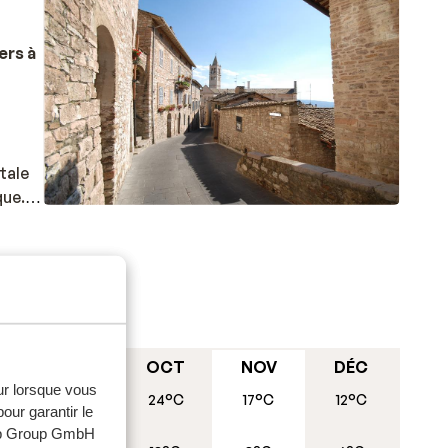
ers à
tale
que.
. Ne
e
-vous
T
SEPT
OCT
NOV
DÉC
ouvrir
eur lorsque vous
27°C
24°C
17°C
12°C
our garantir le
web Group GmbH