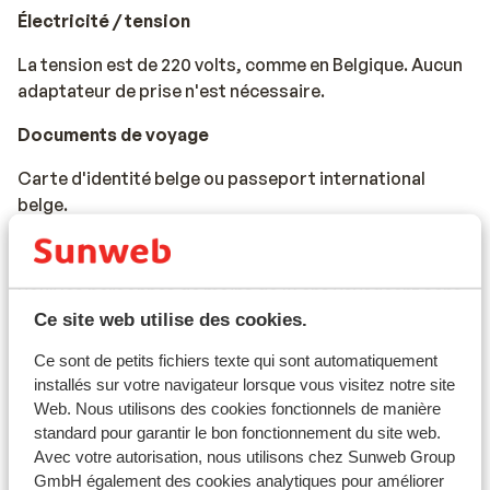
Électricité / tension
La tension est de 220 volts, comme en Belgique. Aucun
adaptateur de prise n'est nécessaire.
Documents de voyage
Carte d'identité belge ou passeport international
belge.
Les enfants de moins de 12 ans doivent avoir la Kids-ID.
Pour les personnes de moins de 18 ans voyageant sans
adulte, une déclaration signée des parents et/ou
Ce site web utilise des cookies.
tuteurs est nécessaire, celle-ci pouvant être demandée
Ce sont de petits fichiers texte qui sont automatiquement
par l'hôtel.
installés sur votre navigateur lorsque vous visitez notre site
Web. Nous utilisons des cookies fonctionnels de manière
Les documents de voyage doivent être valides pour
standard pour garantir le bon fonctionnement du site web.
toute la durée du séjour au Portugal.
Avec votre autorisation, nous utilisons chez Sunweb Group
GmbH également des cookies analytiques pour améliorer
Si vous n'avez pas la nationalité belge, nous vous