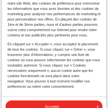
notre site Web, des cookies de préférence pour mémoriser
conseillons de contacter l'ambassade ou le consulat.
les informations que vous avez fournies et des cookies de
Veuillez noter que la possession de documents de
marketing pour analyser nos performances de marketing et
pour personnaliser nos offres. En plaçant des cookies de
voyage en cours de validité relève de votre
1ère et de 3ème parties, nous et d'autres parties pouvons
responsabilité.
suivre votre comportement sur Internet pour rendre notre
contenu et nos publicités plus pertinents pour vous.
En cliquant sur « Accepter », vous acceptez le placement
Attention !
de tous les cookies. Si vous cliquez sur « Gérer », vous
Pour le Portugal :
trouverez plus d'informations, y compris une liste de
cookies où vous pouvez sélectionner les cookies que vous
Chaque réservation doit inclure au moins une personne
souhaitez autoriser. Si vous cliquez sur « Cookies
de 18 ans ou plus par chambre.
nécessaires uniquement », aucun cookie autre que les
cookies fonctionnels ne sera placé dans votre
navigateur. Vous pouvez à tout moment modifier vos
préférences ou retirer votre consentement.
Vaccins
Pour obtenir des informations en temps réel sur les
vaccins ou d'autres sujets médicaux en rapport avec
Accepter