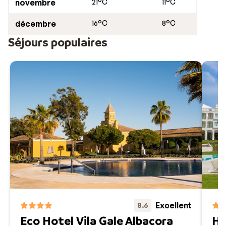
novembre
21°C
11°C
Entre loisirs, découvertes architecturales, nature et
sports, vous aurez l'impression de ne pas voir vos
décembre
16°C
8°C
journées passées. Votre séjour Tavira / Cabanas ne
Séjours populaires
manque pas d’intérêt!
Excellent
8.6
Eco Hotel Vila Gale Albacora
Hô