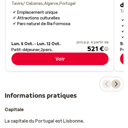
de
Tavira/ Cabanas
Algarve
Portugal
Tav
Emplacement unique
Attractions culturelles
H
Parc naturel de Ria Formosa
C
I
P
prix p.p. à partir de
Lun. 5 Oct. - Lun. 12 Oct.
Sam
521 €
Petit-déjeuner
2
pers.
Peti
Voir
Informations pratiques
Capitale
La capitale du Portugal est Lisbonne.