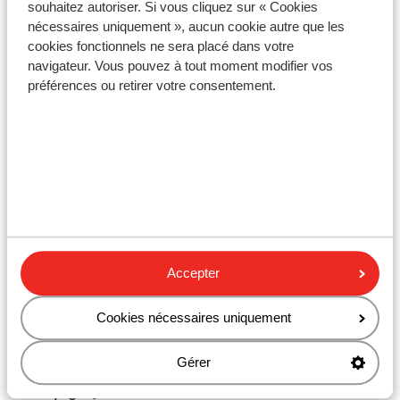
souhaitez autoriser. Si vous cliquez sur « Cookies
nécessaires uniquement », aucun cookie autre que les
Veuillez noter que la possession de documents de
cookies fonctionnels ne sera placé dans votre
voyage en cours de validité relève de votre
navigateur. Vous pouvez à tout moment modifier vos
responsabilité.
préférences ou retirer votre consentement.
Attention !
Pour le Portugal :
Chaque réservation doit inclure au moins une personne
de 18 ans ou plus par chambre.
Accepter
Vaccins
Cookies nécessaires uniquement
Pour obtenir des informations en temps réel sur les
Gérer
vaccins ou d'autres sujets médicaux en rapport avec
les voyages, consultez le site Web de l'Institut de