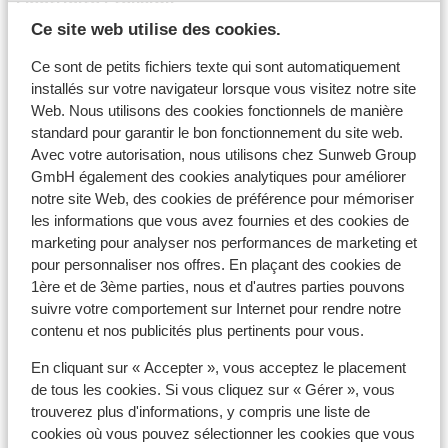
Ce site web utilise des cookies.
La tension est de 220 volts, comme en Belgique. Aucun
adaptateur de prise n'est nécessaire.
Ce sont de petits fichiers texte qui sont automatiquement
installés sur votre navigateur lorsque vous visitez notre site
Documents de voyage
Web. Nous utilisons des cookies fonctionnels de manière
standard pour garantir le bon fonctionnement du site web.
Carte d'identité belge ou passeport international
Avec votre autorisation, nous utilisons chez Sunweb Group
belge.
GmbH également des cookies analytiques pour améliorer
notre site Web, des cookies de préférence pour mémoriser
Les enfants de moins de 12 ans doivent avoir la Kids-ID.
les informations que vous avez fournies et des cookies de
marketing pour analyser nos performances de marketing et
Pour les personnes de moins de 18 ans voyageant sans
pour personnaliser nos offres. En plaçant des cookies de
adulte, une déclaration signée des parents et/ou
1ère et de 3ème parties, nous et d'autres parties pouvons
tuteurs est nécessaire, celle-ci pouvant être demandée
suivre votre comportement sur Internet pour rendre notre
par l'hôtel.
contenu et nos publicités plus pertinents pour vous.
Les documents de voyage doivent être valides pour
En cliquant sur « Accepter », vous acceptez le placement
toute la durée du séjour au Portugal.
de tous les cookies. Si vous cliquez sur « Gérer », vous
trouverez plus d'informations, y compris une liste de
Si vous n'avez pas la nationalité belge, nous vous
cookies où vous pouvez sélectionner les cookies que vous
conseillons de contacter l'ambassade ou le consulat.