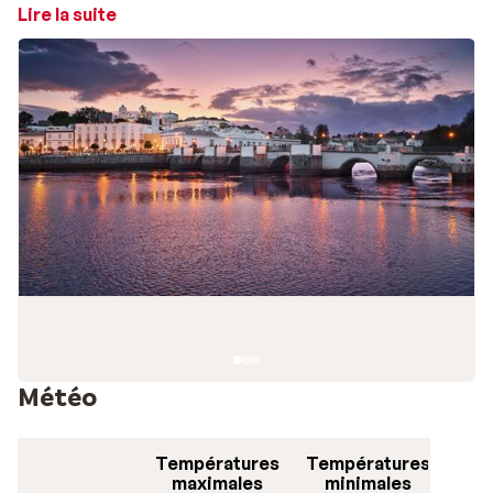
boisson sur la terrasse d'un pub ou d'un café, dont les
Lire la suite
portes sont ouvertes jusqu'à très tard dans la nuit.
À contempler
En parcourant la Rua de la Liberdade, vous passerez
automatiquement devant la forteresse Castelo. Dans
cette même rue, se trouve l'Eglise du Carmo,
construite au XVIIIe siècle. L'Eglise da Misericordia,
édifiée au XVIe siècle, est en style Renaissance. Enfin,
l'église Santa Maria do Castelo renferme les tombeaux
des sept célèbres chevaliers, morts pour la ville, face
aux Maures.
Côté randonnées
Météo
Le sentier du Pego do Inferno est enclin aux
promenades en pleine nature. De celui-ci coule une
Températures
Températures
cascade sous laquelle vous pouvez vous rafraîchir, et
maximales
minimales