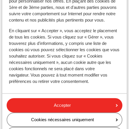
pour personnaliser nos offres. En plaçant des cookies de
1ère et de 3ème parties, nous et d'autres parties pouvons
suivre votre comportement sur Internet pour rendre notre
contenu et nos publicités plus pertinents pour vous.
À proximité
En cliquant sur « Accepter », vous acceptez le placement
de tous les cookies. Si vous cliquez sur « Gérer », vous
Distance de la plage environ 22 kilomètres
trouverez plus d'informations, y compris une liste de
Distance du centre-ville: environ 8 kilomètres
cookies où vous pouvez sélectionner les cookies que vous
Dans une zone boisée
souhaitez autoriser. Si vous cliquez sur « Cookies
Distance de l'aéroport environ 80 kilomètres
nécessaires uniquement », aucun cookie autre que les
Distance jusqu'au distributeur d'argent environ 8
cookies fonctionnels ne sera placé dans votre
mètres
navigateur. Vous pouvez à tout moment modifier vos
Distance à la supérette la plus proche environ 8
préférences ou retirer votre consentement.
kilomètres
Distance au restaurant le plus proche environ 8
kilomètres
Accepter
Endroit calme
Cookies nécessaires uniquement
Autres hébergements - Algarve