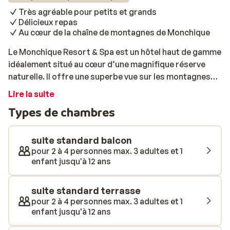
Très agréable pour petits et grands
Délicieux repas
Au cœur de la chaîne de montagnes de Monchique
Le Monchique Resort & Spa est un hôtel haut de gamme
idéalement situé au cœur d’une magnifique réserve
naturelle. Il offre une superbe vue sur les montagnes
environnantes et la côte. Cet hôtel design propose des
Lire la suite
suites modernes, équipées du confort nécessaire pour
Types de chambres
un très agréable séjour. Chaque suite dispose d’un
balcon ou d’une terrasse d’où vous pourrez prendre le
soleil dès le matin. Tout au long de vos vacances, vous
suite standard balcon
profiterez de savoureux repas aux différents
pour 2 à 4 personnes max. 3 adultes et 1
enfant jusqu'à 12 ans
restaurants de l’hôtel, qui propose des spécialités
portugaises dans une ambiance détendue. Un véritable
voyage culinaire vous attend. Au cours de la journée,
suite standard terrasse
vous pourrez vous prélasser au bord de la piscine
pour 2 à 4 personnes max. 3 adultes et 1
enfant jusqu'à 12 ans
extérieure ou vous relaxer au sein du spa muni d’une
piscine, d’un sauna et d’un hammam. Un large choix de