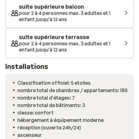
massages vous y sera proposé. L’hôtel propose
suite supérieure balcon
également des cours de yoga et de pilates: idéal pour
pour 2 à 4 personnes max. 3 adultes et 1
s’évader le temps d’un instant… Le Monchique Resort
enfant jusqu'à 12 ans
& Spa a été récompensé lors des Travel Awards 2024
dans la catégorie "Meilleur hôtel au Portugal'.
suite supérieure terrasse
pour 2 à 4 personnes max. 3 adultes et 1
enfant jusqu'à 12 ans
Installations
Classification officiel: 5 etoiles
nombre total de chambres / appartements: 185
nombre total d'étages: 7
nombre total de bâtiments: 3
classe: confort
hébergement à équipement moderne
réception (ouverte 24h/24)
ascenseur