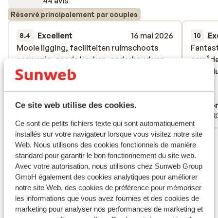
44 avis
Réservé principalement par couples
Excellent
16 mai 2026
Ex
8.4
10
Mooie ligging, faciliteiten ruimschoots
Mooie ligging, faciliteiten ruimschoots
Fantast
Fantast
aanwezig, goede keuken, onderhoud van
aanwezig, goede keuken, onderhoud van
områd
områd
de kamer kon veel beter. Heel vriendelijk
de kamer kon veel beter. Heel vriendelijk
Tradu
personeel.
personeel.
Traduire en français (FR)
Anonyme
Ano
Ce site web utilise des cookies.
Couples
Coup
Ce sont de petits fichiers texte qui sont automatiquement
installés sur votre navigateur lorsque vous visitez notre site
Voir tous les 44 avis
Web. Nous utilisons des cookies fonctionnels de manière
Emplacement
standard pour garantir le bon fonctionnement du site web.
Avec votre autorisation, nous utilisons chez Sunweb Group
GmbH également des cookies analytiques pour améliorer
notre site Web, des cookies de préférence pour mémoriser
les informations que vous avez fournies et des cookies de
marketing pour analyser nos performances de marketing et
Afficher sur la carte