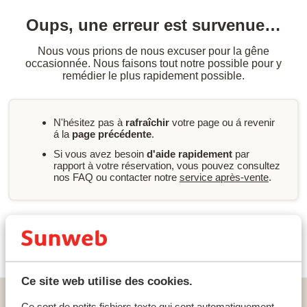
Oups, une erreur est survenue…
Nous vous prions de nous excuser pour la gêne
occasionnée. Nous faisons tout notre possible pour y
remédier le plus rapidement possible.
N'hésitez pas à
rafraîchir
votre page ou á revenir
á la
page précédente
.
Si vous avez besoin
d'aide rapidement
par
rapport à votre réservation, vous pouvez consultez
nos FAQ ou contacter notre
service après-vente
.
Nouvelle recherche
Ce site web utilise des cookies.
Home
vacances
Portugal
Algarve
Lagos
Ce sont de petits fichiers texte qui sont automatiquement