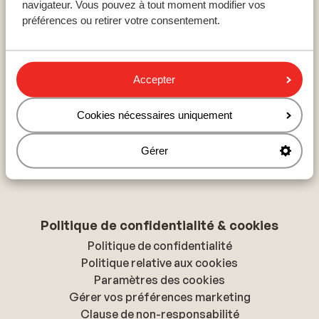
navigateur. Vous pouvez à tout moment modifier vos
Hurghada
préférences ou retirer votre consentement.
Hammamet
Hersonissos
Accepter
À propos de Sunweb
Cookies nécessaires uniquement
À propos de Sunweb
Tourisme responsable
Gérer
Presse & médias
Déclaration d'accessibilité
Politique de confidentialité & cookies
Politique de confidentialité
Politique relative aux cookies
Paramètres des cookies
Gérer vos préférences marketing
Clause de non-responsabilité