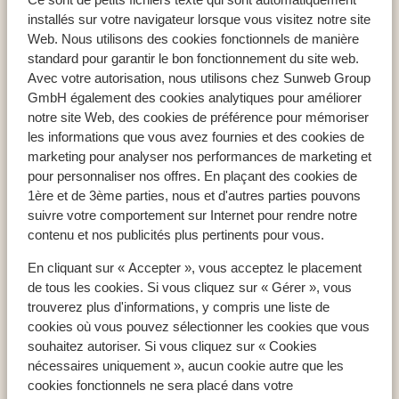
SunPlace Appt Clube Porto-Mos Beach Resort
installés sur votre navigateur lorsque vous visitez notre site
Web. Nous utilisons des cookies fonctionnels de manière
standard pour garantir le bon fonctionnement du site web.
Avec votre autorisation, nous utilisons chez Sunweb Group
GmbH également des cookies analytiques pour améliorer
Pays populaires
notre site Web, des cookies de préférence pour mémoriser
Espagne
les informations que vous avez fournies et des cookies de
Égypte
marketing pour analyser nos performances de marketing et
pour personnaliser nos offres. En plaçant des cookies de
Tunisie
1ère et de 3ème parties, nous et d'autres parties pouvons
suivre votre comportement sur Internet pour rendre notre
contenu et nos publicités plus pertinents pour vous.
Régions populaires
En cliquant sur « Accepter », vous acceptez le placement
Mer Rouge
de tous les cookies. Si vous cliquez sur « Gérer », vous
Lanzarote
trouverez plus d'informations, y compris une liste de
Golfe d'Hammamet
cookies où vous pouvez sélectionner les cookies que vous
souhaitez autoriser. Si vous cliquez sur « Cookies
nécessaires uniquement », aucun cookie autre que les
Destinations populaires
cookies fonctionnels ne sera placé dans votre