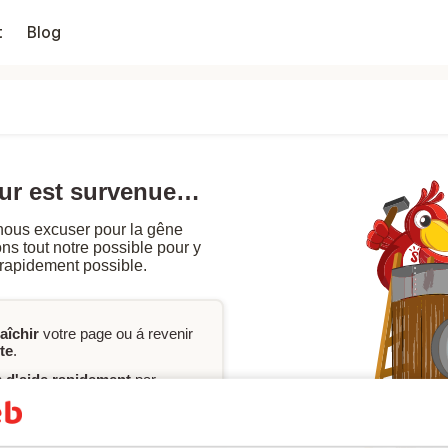
t
Blog
eur est survenue…
nous excuser pour la gêne
s tout notre possible pour y
 rapidement possible.
raîchir
votre page ou á revenir
te
.
n
d'aide rapidement
par
ervation, vous pouvez
ou contacter notre
service