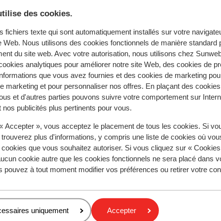
tilise des cookies.
e recherche
s fichiers texte qui sont automatiquement installés sur votre navigat
te Web. Nous utilisons des cookies fonctionnels de manière standard p
ent du site web. Avec votre autorisation, nous utilisons chez Sun
ookies analytiques pour améliorer notre site Web, des cookies de p
nformations que vous avez fournies et des cookies de marketing pou
 marketing et pour personnaliser nos offres. En plaçant des cookies
Domes Lake Algarve, Autograph Collection by Marriott
ous et d'autres parties pouvons suivre votre comportement sur Intern
 nos publicités plus pertinents pour vous.
 « Accepter », vous acceptez le placement de tous les cookies. Si vo
Régions populaires
 trouverez plus d'informations, y compris une liste de cookies où vo
Mer Rouge
s cookies que vous souhaitez autoriser. Si vous cliquez sur « Cookie
ucun cookie autre que les cookies fonctionnels ne sera placé dans v
Lanzarote
s pouvez à tout moment modifier vos préférences ou retirer votre c
Golfe d'Hammamet
Politique de confidentialité & cookies
cessaires uniquement
Accepter
Politique de confidentialité