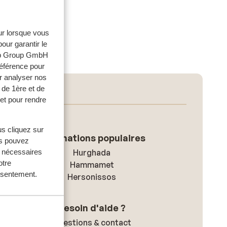
eur lorsque vous
our garantir le
web Group GmbH
référence pour
r analyser nos
 de 1ère et de
et pour rendre
us cliquez sur
Destinations populaires
us pouvez
Hurghada
s nécessaires
otre
Hammamet
onsentement.
Hersonissos
Besoin d'aide ?
Questions & contact