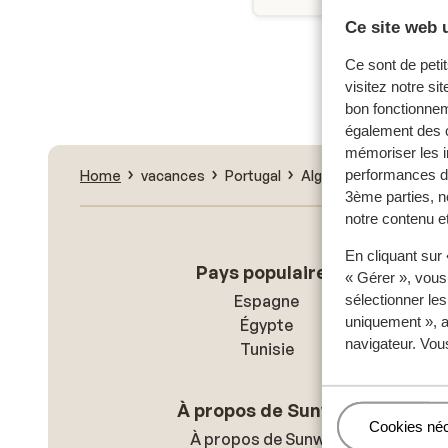
Ce site web u
Nouvell
Ce sont de petit
visitez notre si
bon fonctionnem
également des c
mémoriser les i
performances de
Home
vacances
Portugal
Algarve
Vilamoura
3ème parties, n
notre contenu et
En cliquant sur
Pays populaires
« Gérer », vous
Espagne
sélectionner le
uniquement », a
Égypte
navigateur. Vou
Tunisie
À propos de Sunweb
Gérer
Cookies né
À propos de Sunweb