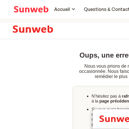
Accueil
Questions & Contac
Oups, une err
Nous vous prions de 
occasionnée. Nous faison
remédier le plus
N'hésitez pas à
raf
á la
page précéden
Si vous avez besoi
rapport à votre rés
consultez nos FAQ 
après-vente
.