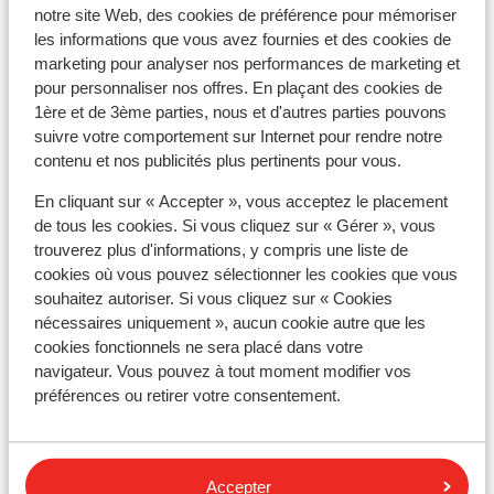
notre site Web, des cookies de préférence pour mémoriser
conseillons de contacter l'ambassade ou le consulat.
les informations que vous avez fournies et des cookies de
Veuillez noter que la possession de documents de
marketing pour analyser nos performances de marketing et
pour personnaliser nos offres. En plaçant des cookies de
voyage en cours de validité relève de votre
1ère et de 3ème parties, nous et d'autres parties pouvons
responsabilité.
suivre votre comportement sur Internet pour rendre notre
contenu et nos publicités plus pertinents pour vous.
En cliquant sur « Accepter », vous acceptez le placement
Attention !
de tous les cookies. Si vous cliquez sur « Gérer », vous
Pour le Portugal :
trouverez plus d'informations, y compris une liste de
cookies où vous pouvez sélectionner les cookies que vous
Chaque réservation doit inclure au moins une personne
souhaitez autoriser. Si vous cliquez sur « Cookies
de 18 ans ou plus par chambre.
nécessaires uniquement », aucun cookie autre que les
cookies fonctionnels ne sera placé dans votre
navigateur. Vous pouvez à tout moment modifier vos
préférences ou retirer votre consentement.
Vaccins
Pour obtenir des informations en temps réel sur les
vaccins ou d'autres sujets médicaux en rapport avec
Accepter