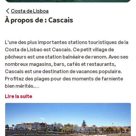
Costa de Lisboa
À propos de : Cascais
L'une des plus importantes stations touristiques de la
Costa de Lisbao est Cascais. Ce petit village de
pêcheurs est une station balnéaire de renom. Avec ses
nombreux magasins, bars, cafés et restaurants,
Cascais est une destination de vacances populaire.
Profitez des plages pour des moments de farniente
bien mérités.
Lire la suite
A noter :
Il n'y a pas de guide Sunweb sur la Costa de Lisboa. À
votre arrivée à l'aéroport de Lisbonne, vous serez
accueilli par le représentant local (anglophone) de