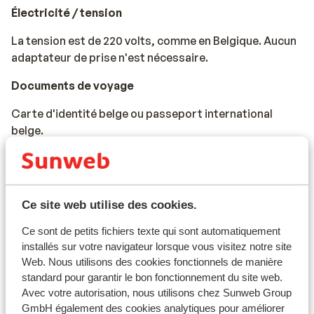
Électricité / tension
La tension est de 220 volts, comme en Belgique. Aucun
adaptateur de prise n'est nécessaire.
Documents de voyage
Carte d'identité belge ou passeport international
belge.
Les enfants de moins de 12 ans doivent avoir la Kids-ID.
Pour les personnes de moins de 18 ans voyageant sans
adulte, une déclaration signée des parents et/ou
Ce site web utilise des cookies.
tuteurs est nécessaire, celle-ci pouvant être demandée
Ce sont de petits fichiers texte qui sont automatiquement
par l'hôtel.
installés sur votre navigateur lorsque vous visitez notre site
Web. Nous utilisons des cookies fonctionnels de manière
Les documents de voyage doivent être valides pour
standard pour garantir le bon fonctionnement du site web.
toute la durée du séjour au Portugal.
Avec votre autorisation, nous utilisons chez Sunweb Group
GmbH également des cookies analytiques pour améliorer
Si vous n'avez pas la nationalité belge, nous vous