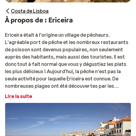
Costa de Lisboa
À propos de : Ericeira
Ericeira était à l'origine un village de pêcheurs.
L'agréable port de pêche et les nombreux restaurants
de poisson sont devenus populaires, non seulement
auprès des habitants, mais aussi des touristes. Il est
donc tout à fait normal que vous y dégustiez les plats
les plus délicieux ! Aujourd'hui, la pêche n'est pas la
seule activité pour laquelle Ericeira est connue. De
nombreuses plages ont été découvertes par les
surfeurs et c'est pourquoi elle est devenue une célèbre
Lire la suite
destination de surf. Les non-surfeurs sont également
les bienvenus ! La ville authentique, les belles plages et
Lisbonne sont à seulement une demi-heure de route et
vous garantiront de merveilleuses vacances !