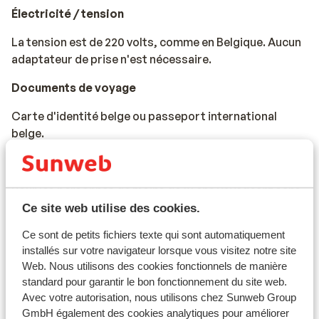
Électricité / tension
La tension est de 220 volts, comme en Belgique. Aucun
adaptateur de prise n'est nécessaire.
Documents de voyage
Carte d'identité belge ou passeport international
belge.
Les enfants de moins de 12 ans doivent avoir la Kids-ID.
Pour les personnes de moins de 18 ans voyageant sans
adulte, une déclaration signée des parents et/ou
Ce site web utilise des cookies.
tuteurs est nécessaire, celle-ci pouvant être demandée
Ce sont de petits fichiers texte qui sont automatiquement
par l'hôtel.
installés sur votre navigateur lorsque vous visitez notre site
Web. Nous utilisons des cookies fonctionnels de manière
Les documents de voyage doivent être valides pour
standard pour garantir le bon fonctionnement du site web.
toute la durée du séjour au Portugal.
Avec votre autorisation, nous utilisons chez Sunweb Group
GmbH également des cookies analytiques pour améliorer
Si vous n'avez pas la nationalité belge, nous vous