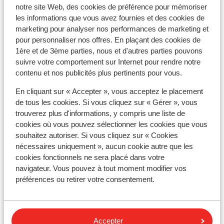
notre site Web, des cookies de préférence pour mémoriser
conseillons de contacter l'ambassade ou le consulat.
les informations que vous avez fournies et des cookies de
Veuillez noter que la possession de documents de
marketing pour analyser nos performances de marketing et
pour personnaliser nos offres. En plaçant des cookies de
voyage en cours de validité relève de votre
1ère et de 3ème parties, nous et d'autres parties pouvons
responsabilité.
suivre votre comportement sur Internet pour rendre notre
contenu et nos publicités plus pertinents pour vous.
En cliquant sur « Accepter », vous acceptez le placement
Attention !
de tous les cookies. Si vous cliquez sur « Gérer », vous
Pour le Portugal :
trouverez plus d'informations, y compris une liste de
cookies où vous pouvez sélectionner les cookies que vous
Chaque réservation doit inclure au moins une personne
souhaitez autoriser. Si vous cliquez sur « Cookies
de 18 ans ou plus par chambre.
nécessaires uniquement », aucun cookie autre que les
cookies fonctionnels ne sera placé dans votre
navigateur. Vous pouvez à tout moment modifier vos
préférences ou retirer votre consentement.
Vaccins
Pour obtenir des informations en temps réel sur les
vaccins ou d'autres sujets médicaux en rapport avec
Accepter