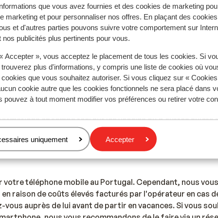
nformations que vous avez fournies et des cookies de marketing pou
 marketing et pour personnaliser nos offres. En plaçant des cookies
ous et d'autres parties pouvons suivre votre comportement sur Intern
 nos publicités plus pertinents pour vous.
 « Accepter », vous acceptez le placement de tous les cookies. Si vo
doit inclure au moins une personne de 18 ans ou plus par c
 trouverez plus d'informations, y compris une liste de cookies où vo
s cookies que vous souhaitez autoriser. Si vous cliquez sur « Cookie
ucun cookie autre que les cookies fonctionnels ne sera placé dans v
s pouvez à tout moment modifier vos préférences ou retirer votre c
formations en temps réel sur les vaccins ou d'autres sujets
yages, consultez le site Web de l'Institut de Médecine Tropic
cessaires uniquement
Accepter
r votre téléphone mobile au Portugal. Cependant, nous vous
ir en raison de coûts élevés facturés par l'opérateur en cas 
-vous auprès de lui avant de partir en vacances. Si vous souh
smartphone, nous vous recommandons de le faire via un résea