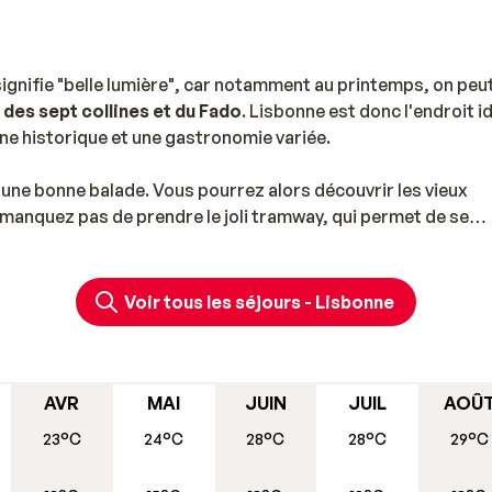
ignifie "belle lumière", car notamment au printemps, on peu
le des sept collines et du Fado
. Lisbonne est donc l'endroit i
ine historique et une gastronomie variée.
u’une bonne balade. Vous pourrez alors découvrir les vieux
e manquez pas de prendre le joli tramway, qui permet de se
 vous conduira en son cœur.
écouvrir le vieux quartier de
Bélem
et ses nombreux
Voir tous les séjours - Lisbonne
sitez la belle Torre de Bélem, le monastère de Jeronimo et l
elo São Jorge. Ce château du 12ème siècle a été construit 
 une vue imprenable sur toute la ville et le fleuve Tage.
AVR
MAI
JUIN
JUIL
AOÛ
ções
, l'ancienne zone d'exposition universelle. Vous pourrez 
23°C
24°C
28°C
28°C
29°C
siter l'aquarium, vous promener dans le parc ou boire un ve
e du fleuve Tage et offre une belle vue sur l'impressionnant
p