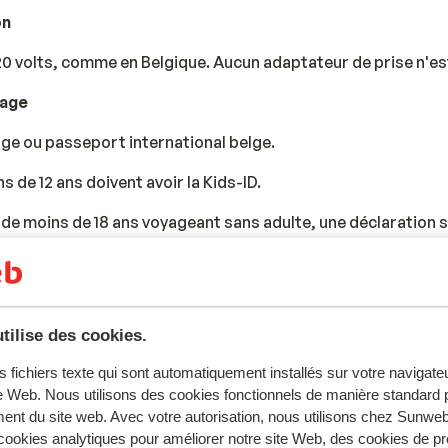
on
couverte ? En famille, entre amis ou en amoureux, dans un
h
20 volts, comme en Belgique. Aucun adaptateur de prise n'es
e, vous trouverez sans aucun doute, le parfait
citytrip à L
yage
ment deux heures trente, vous serez sur place. Idéal pour prof
lge ou passeport international belge.
 de 12 ans doivent avoir la Kids-ID.
de moins de 18 ans voyageant sans adulte, une déclaration 
rs est nécessaire, celle-ci pouvant être demandée par l'hôte
yage doivent être valides pour toute la durée du séjour au 
la nationalité belge, nous vous conseillons de contacter l'am
tilise des cookies.
s fichiers texte qui sont automatiquement installés sur votre navigat
la possession de documents de voyage en cours de validité r
te Web. Nous utilisons des cookies fonctionnels de manière standard p
ent du site web. Avec votre autorisation, nous utilisons chez Sun
ookies analytiques pour améliorer notre site Web, des cookies de p