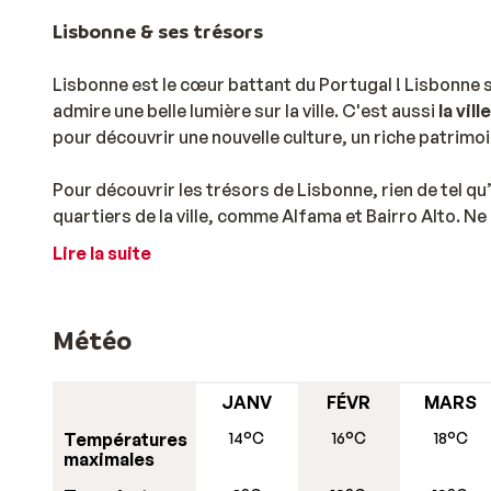
Lisbonne & ses trésors
Lisbonne est le cœur battant du Portugal ! Lisbonne s
admire une belle lumière sur la ville. C'est aussi
la vil
pour découvrir une nouvelle culture, un riche patrimo
Pour découvrir les trésors de Lisbonne, rien de tel q
quartiers de la ville, comme Alfama et Bairro Alto. N
déplacer facilement dans le centre-ville. Le tram 28
Lire la suite
En dehors du centre de Lisbonne, ne manquez pas de d
monuments, parcs et jardins. Pendant votre séjour, vi
Météo
Monument des Découvertes. Mais n'oubliez pas le Cast
point le plus élevé des sept collines. D’ici, vous aurez
JANV
FÉVR
MARS
De l'autre côté du centre se trouve le
Parque das Na
Températures
14°C
16°C
18°C
faire du shopping dans le grand centre commercial, vi
maximales
terrasse. Le parc est situé dans la partie la plus larg