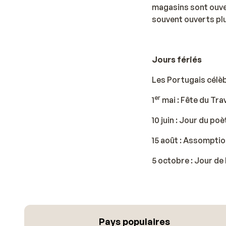
magasins sont ouver
souvent ouverts pl
Jours fériés
Les Portugais célèbr
er
1
mai : Fête du Trav
10 juin : Jour du p
15 août : Assomptio
5 octobre : Jour de
Pays populaires