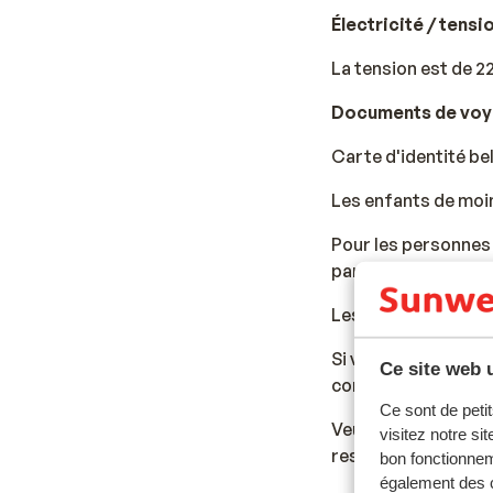
Électricité / tensi
A la recherche d’un séjour ou d’un week-end 100 % dé
La tension est de 2
étoiles
en formule tout compris ou de petite envergur
Documents de vo
Rien de mieux qu’un citytrip avec vol inclus. En seule
pleinement des joies de Lisbonne !
Carte d'identité be
Les enfants de moins
Pour les personnes 
parents et/ou tuteu
Les documents de vo
Si vous n'avez pas 
Ce site web u
consulat.
Ce sont de petit
Veuillez noter que 
visitez notre si
responsabilité.
bon fonctionnem
également des c