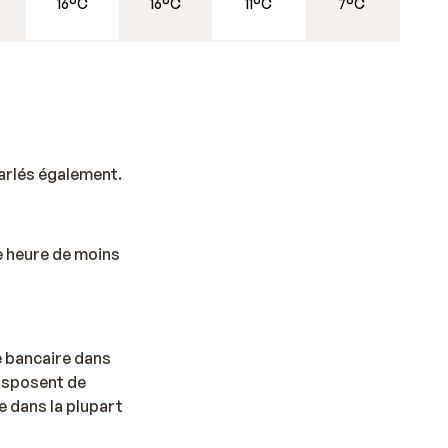
16°C
16°C
11°C
7°C
er
parlés également.
tant
ts.
me
ne heure de moins
te bancaire dans
e est
disposent de
? Que
 dans la plupart
encore
s.