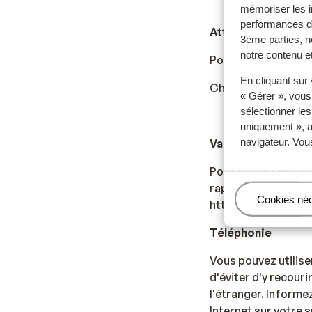
mémoriser les i
performances de
Attention !
3ème parties, n
notre contenu et
Pour le Portugal :
En cliquant sur
Chaque réservation 
« Gérer », vous
sélectionner le
uniquement », a
navigateur. Vou
Vaccins
Pour obtenir des in
rapport avec les vo
Gérer
Cookies né
https://www.itg.be
Téléphonie
Vous pouvez utilise
d'éviter d'y recour
l'étranger. Informez
Internet sur votre 