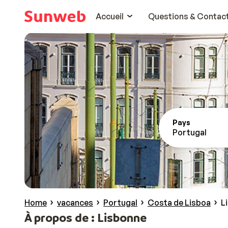
Accueil
Questions & Contac
Pays
Portugal
Home
vacances
Portugal
Costa de Lisboa
L
À propos de : Lisbonne