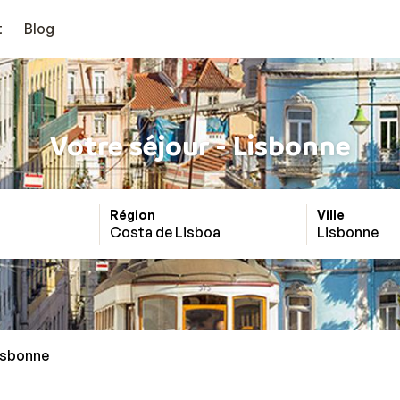
t
Blog
Votre séjour - Lisbonne
Région
Ville
Costa de Lisboa
Lisbonne
isbonne