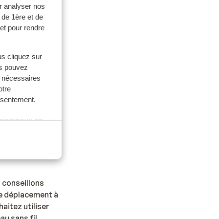
r analyser nos
 de 1ère et de
et pour rendre
us cliquez sur
hambre.
us pouvez
s nécessaires
otre
onsentement.
 médicaux en
ale :
 conseillons
de déplacement à
aitez utiliser
u sans fil.