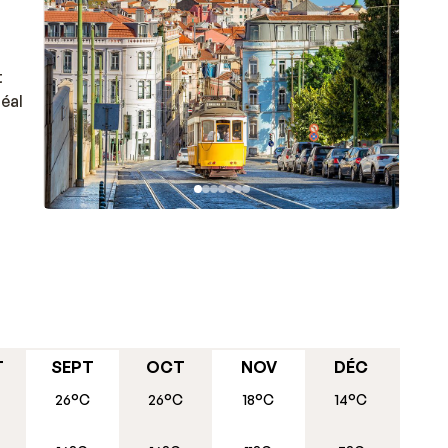
t
déal
e
sur le
T
SEPT
OCT
NOV
DÉC
y
26°C
26°C
18°C
14°C
rre en
ont