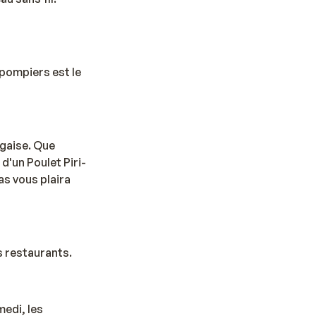
 pompiers est le
ugaise. Que
d'un Poulet Piri-
as vous plaira
es restaurants.
medi, les