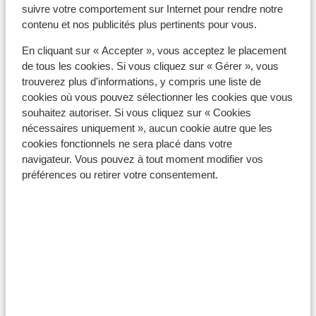
Veuillez noter que la possession de documents de
suivre votre comportement sur Internet pour rendre notre
voyage en cours de validité relève de votre
contenu et nos publicités plus pertinents pour vous.
responsabilité.
En cliquant sur « Accepter », vous acceptez le placement
de tous les cookies. Si vous cliquez sur « Gérer », vous
trouverez plus d'informations, y compris une liste de
Attention !
cookies où vous pouvez sélectionner les cookies que vous
souhaitez autoriser. Si vous cliquez sur « Cookies
Pour le Portugal :
nécessaires uniquement », aucun cookie autre que les
cookies fonctionnels ne sera placé dans votre
Chaque réservation doit inclure au moins une personne
navigateur. Vous pouvez à tout moment modifier vos
de 18 ans ou plus par chambre.
préférences ou retirer votre consentement.
Vaccins
Pour obtenir des informations en temps réel sur les
vaccins ou d'autres sujets médicaux en rapport avec
les voyages, consultez le site Web de l'Institut de
Médecine Tropicale : https://www.itg.be