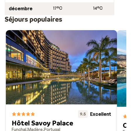
décembre
17°C
14°C
Séjours populaires
Excellent
9.5
Hôtel Savoy Palace
Ca
Funchal
Madère
Portugal