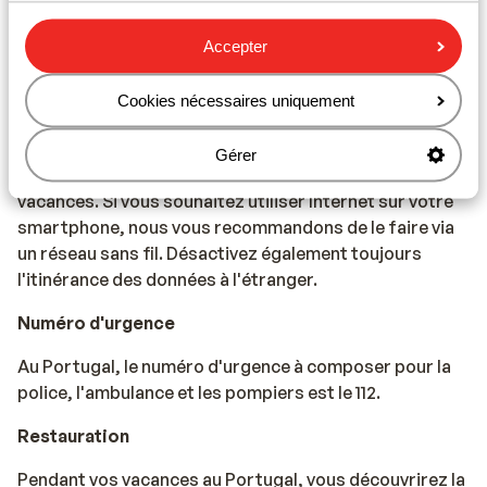
Téléphonie
Accepter
Vous pouvez utiliser votre téléphone mobile au
Portugal. Cependant, nous vous conseillons d'éviter
Cookies nécessaires uniquement
d'y recourir en raison de coûts élevés facturés par
l'opérateur en cas de déplacement à l'étranger.
Gérer
Informez-vous auprès de lui avant de partir en
vacances. Si vous souhaitez utiliser Internet sur votre
smartphone, nous vous recommandons de le faire via
un réseau sans fil. Désactivez également toujours
l'itinérance des données à l'étranger.
Numéro d'urgence
Au Portugal, le numéro d'urgence à composer pour la
police, l'ambulance et les pompiers est le 112.
Restauration
Pendant vos vacances au Portugal, vous découvrirez la