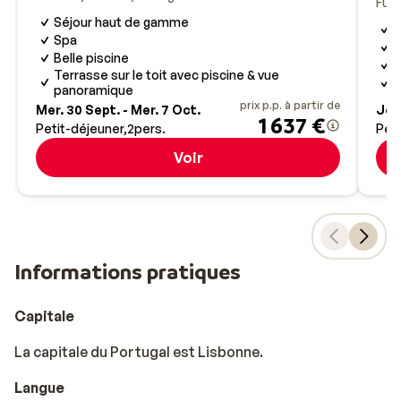
Fun
Séjour haut de gamme
H
Spa
D
Belle piscine
P
Terrasse sur le toit avec piscine & vue
C
panoramique
prix p.p. à partir de
Mer. 30 Sept. - Mer. 7 Oct.
Jeu.
1 637 €
Petit-déjeuner
2
pers.
Peti
Voir
Informations pratiques
Capitale
La capitale du Portugal est Lisbonne.
Langue