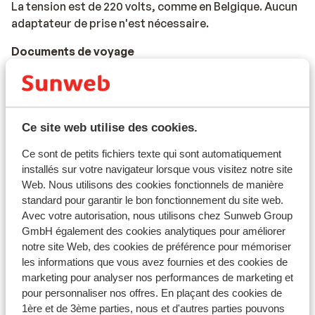
La tension est de 220 volts, comme en Belgique. Aucun
adaptateur de prise n'est nécessaire.
Documents de voyage
Carte d'identité belge ou passeport international
belge.
Les enfants de moins de 12 ans doivent avoir la Kids-ID.
Ce site web utilise des cookies.
Pour les personnes de moins de 18 ans voyageant sans
Ce sont de petits fichiers texte qui sont automatiquement
adulte, une déclaration signée des parents et/ou
installés sur votre navigateur lorsque vous visitez notre site
Web. Nous utilisons des cookies fonctionnels de manière
tuteurs est nécessaire, celle-ci pouvant être demandée
standard pour garantir le bon fonctionnement du site web.
par l'hôtel.
Avec votre autorisation, nous utilisons chez Sunweb Group
Les documents de voyage doivent être valides pour
GmbH également des cookies analytiques pour améliorer
notre site Web, des cookies de préférence pour mémoriser
toute la durée du séjour au Portugal.
les informations que vous avez fournies et des cookies de
Si vous n'avez pas la nationalité belge, nous vous
marketing pour analyser nos performances de marketing et
conseillons de contacter l'ambassade ou le consulat.
pour personnaliser nos offres. En plaçant des cookies de
1ère et de 3ème parties, nous et d'autres parties pouvons